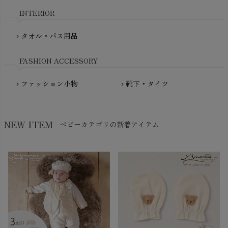
nadadelazos（ナダデラゾス）
INTERIOR
NATURAPURA（ナチュラプラ）
NewNative（ニューネイティブ）
タオル・バス用品
chevron_right
Nukleus（ニュクレス）
FASHION ACCESSORY
ファッション小物
靴下・タイツ
chevron_right
chevron_right
NEW ITEM
ベビーカテゴリの新着アイテム