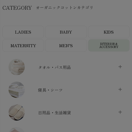
CATEGORY
オーガニックコットンカテゴリ
LADIES
BABY
KIDS
INTERIOR＆
MATERNITY
MEN’S
ACCESSORY
タオル・バス用品
タオル
chevron_right
寝具・シーツ
バス用品
chevron_right
ベッドシーツ
chevron_right
日用品・生活雑貨
布団カバー・カバーセット
chevron_right
クッション
chevron_right