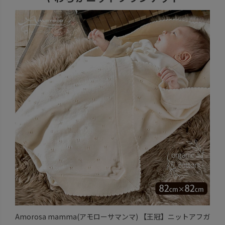
Amorosa mamma(アモローサマンマ) 【王冠】ニットアフガ