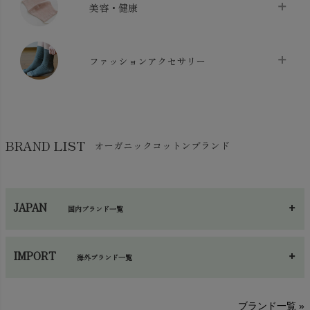
枕・ピローケース
chevron_right
美容・健康
生地・手芸用品
chevron_right
防水シート
chevron_right
マスク
chevron_right
スリッパ・ルームシューズ
chevron_right
ケット・綿毛布
ファッションアクセサリー
chevron_right
コットン・綿棒
chevron_right
せっけん・洗剤
chevron_right
布団
chevron_right
靴下・タイツ・レッグウェア
chevron_right
ガーゼ
chevron_right
その他小物・雑貨
chevron_right
バッグ
chevron_right
保湿・スキンケア・サポーター
chevron_right
ヨガマット・カーペット
BRAND LIST
オーガニックコットンブランド
chevron_right
ハンカチ
chevron_right
カイロ・湯たんぽ
chevron_right
ネックウエア
chevron_right
JAPAN
国内ブランド一覧
手袋・アームカバー
chevron_right
あ～さ
へ～わ
し～ふ
帽子・かさ・その他
chevron_right
IMPORT
海外ブランド一覧
sisam（シサム）
A～G
O～Z
H～N
ブランド一覧 »
SISIFILLE（シシフィーユ）