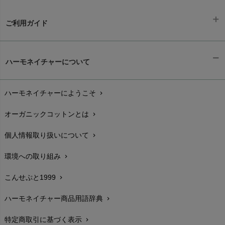
ご利用ガイド
ギフトラッピング
chevron_right
ハーモネイチャーについて
お支払い方法
chevron_right
ハーモネイチャーにようこそ
chevron_right
配送と送料
chevron_right
オーガニックコットンとは
chevron_right
在庫状況と発送予定
chevron_right
個人情報取り扱いについて
chevron_right
サイズ・寸法
chevron_right
環境への取り組み
chevron_right
生地・素材
chevron_right
こんせぷと1999
chevron_right
お手入れについて
chevron_right
ハーモネイチャー商品用語辞典
chevron_right
レビューを書こう
chevron_right
特定商取引に基づく表示
chevron_right
返品交換
chevron_right