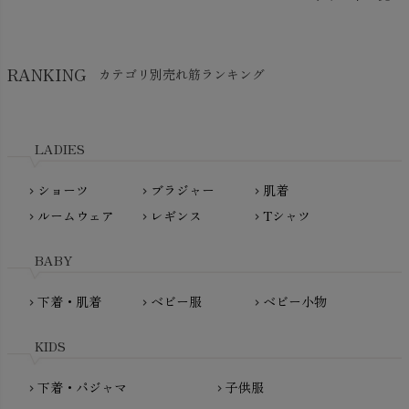
Think-B（シンクビー）
HAPPY PLACE（ハッピープレイス）
SkinAware（スキンアウェア）
Hatley（ハットレイ）
RANKING
カテゴリ別売れ筋ランキング
生活アートクラブ
kidscase（キッズケース）
Tsukuba Cotton（つくばコットン）
LITTLE INDIANS（リトルインディアンズ）
天衣無縫
L'ovedbaby（ラブドベビー）
LADIES
nanadecor（ナナデェコール）
Lovingly Organics（ラビングリー）
nayuta（ナユタ）
ショーツ
ブラジャー
肌着
Madame MO（マダムモー）
chevron_right
chevron_right
chevron_right
ぬくぐるみ工房
ルームウェア
レギンス
Tシャツ
maggies（マギーズ）
chevron_right
chevron_right
chevron_right
HAYASHI
MAINIO（マイニオ）
Haruulala（ハルウララ）
BABY
MATONA（マトナ）
Pantyliners Organics（パンティライナーズ）
MAUD N LIL（モード・ン・リル）
下着・肌着
ベビー服
ベビー小物
chevron_right
chevron_right
chevron_right
PeopleTree（ピープルツリー）
maxomorra（マクソモーラ）
plantia（プランティア）
mini rodini（ミニロディーニ）
KIDS
PRISTINE（プリスティン）
Molo（モロ）
fromF（フロムエフ）
下着・パジャマ
子供服
chevron_right
chevron_right
My Little Cozmo（マイリトルコズモ）