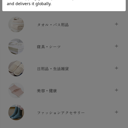
INTERIOR＆
MATERNITY
MEN’S
ACCESSORY
タオル・バス用品
タオル
chevron_right
寝具・シーツ
バス用品
chevron_right
ベッドシーツ
chevron_right
日用品・生活雑貨
布団カバー・カバーセット
chevron_right
クッション
chevron_right
枕・ピローケース
chevron_right
美容・健康
生地・手芸用品
chevron_right
防水シート
chevron_right
マスク
chevron_right
スリッパ・ルームシューズ
chevron_right
ケット・綿毛布
ファッションアクセサリー
chevron_right
コットン・綿棒
chevron_right
せっけん・洗剤
chevron_right
布団
chevron_right