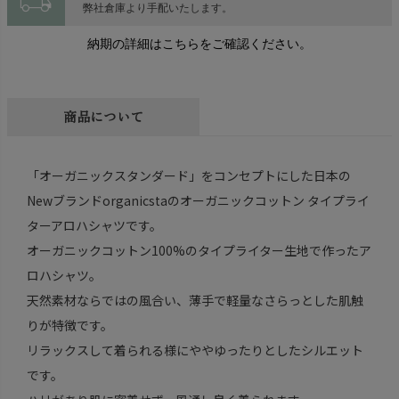
local_shipping
弊社倉庫より手配いたします。
納期の詳細はこちらをご確認ください。
商品について
「オーガニックスタンダード」をコンセプトにした日本の
Newブランドorganicstaのオーガニックコットン タイプライ
ターアロハシャツです。
オーガニックコットン100%のタイプライター生地で作ったア
ロハシャツ。
天然素材ならではの風合い、薄手で軽量なさらっとした肌触
りが特徴です。
リラックスして着られる様にややゆったりとしたシルエット
です。