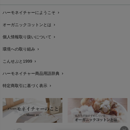
お支払い方法
chevron_right
ハーモネイチャーにようこそ
chevron_right
配送と送料
chevron_right
オーガニックコットンとは
chevron_right
在庫状況と発送予定
chevron_right
個人情報取り扱いについて
chevron_right
サイズ・寸法
chevron_right
環境への取り組み
chevron_right
生地・素材
chevron_right
こんせぷと1999
chevron_right
お手入れについて
chevron_right
ハーモネイチャー商品用語辞典
chevron_right
レビューを書こう
chevron_right
特定商取引に基づく表示
chevron_right
返品交換
chevron_right
FAXでのご注文
chevron_right
お問い合わせ
chevron_right