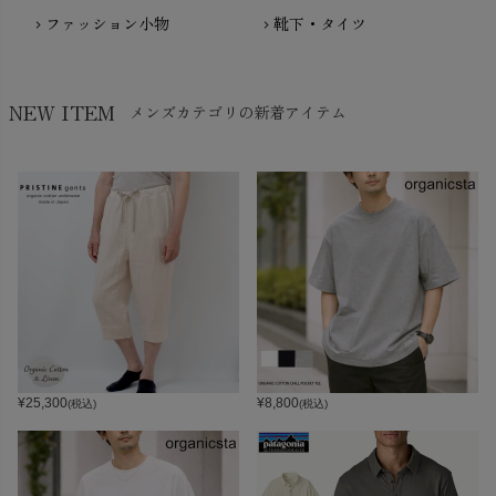
ファッション小物
靴下・タイツ
chevron_right
chevron_right
NEW ITEM
メンズカテゴリの新着アイテム
¥
25,300
¥
8,800
(税込)
(税込)