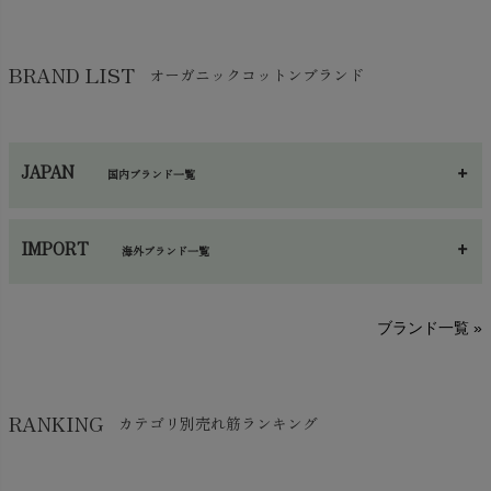
靴下・タイツ・レッグウェア
chevron_right
ガーゼ
chevron_right
その他小物・雑貨
chevron_right
バッグ
chevron_right
保湿・スキンケア・サポーター
chevron_right
ヨガマット・カーペット
BRAND LIST
オーガニックコットンブランド
chevron_right
ハンカチ
chevron_right
カイロ・湯たんぽ
chevron_right
ネックウエア
chevron_right
JAPAN
国内ブランド一覧
手袋・アームカバー
chevron_right
あ～さ
へ～わ
し～ふ
帽子・かさ・その他
chevron_right
IMPORT
海外ブランド一覧
sisam（シサム）
A～G
O～Z
H～N
ブランド一覧 »
SISIFILLE（シシフィーユ）
Think-B（シンクビー）
HAPPY PLACE（ハッピープレイス）
SkinAware（スキンアウェア）
Hatley（ハットレイ）
RANKING
カテゴリ別売れ筋ランキング
生活アートクラブ
kidscase（キッズケース）
Tsukuba Cotton（つくばコットン）
LITTLE INDIANS（リトルインディアンズ）
天衣無縫