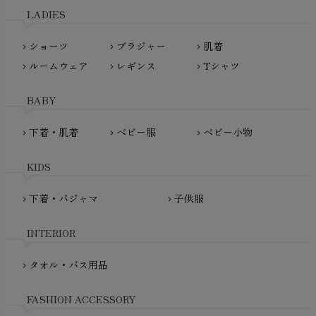
L'ovedbaby（ラブドベビー）
LADIES
nanadecor（ナナデェコール）
Lovingly Organics（ラビングリー）
nayuta（ナユタ）
ショーツ
ブラジャー
肌着
Madame MO（マダムモー）
chevron_right
chevron_right
chevron_right
ぬくぐるみ工房
ルームウェア
レギンス
Tシャツ
maggies（マギーズ）
chevron_right
chevron_right
chevron_right
HAYASHI
MAINIO（マイニオ）
Haruulala（ハルウララ）
BABY
MATONA（マトナ）
Pantyliners Organics（パンティライナーズ）
MAUD N LIL（モード・ン・リル）
下着・肌着
ベビー服
ベビー小物
chevron_right
chevron_right
chevron_right
PeopleTree（ピープルツリー）
maxomorra（マクソモーラ）
plantia（プランティア）
mini rodini（ミニロディーニ）
KIDS
PRISTINE（プリスティン）
Molo（モロ）
fromF（フロムエフ）
下着・パジャマ
子供服
chevron_right
chevron_right
My Little Cozmo（マイリトルコズモ）
nadadelazos（ナダデラゾス）
INTERIOR
NATURAPURA（ナチュラプラ）
NewNative（ニューネイティブ）
タオル・バス用品
chevron_right
Nukleus（ニュクレス）
FASHION ACCESSORY