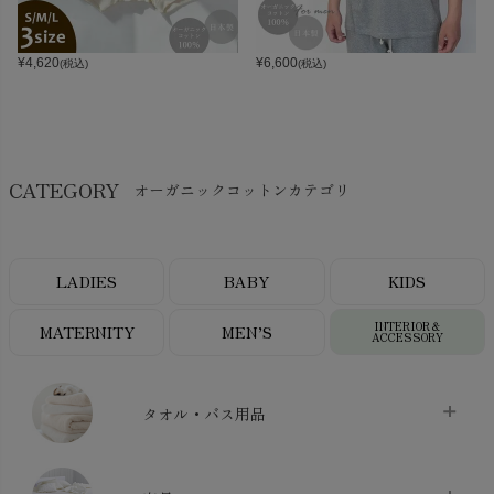
¥
4,620
¥
6,600
(税込)
(税込)
CATEGORY
オーガニックコットンカテゴリ
LADIES
BABY
KIDS
INTERIOR＆
MATERNITY
MEN’S
ACCESSORY
タオル・バス用品
タオル
chevron_right