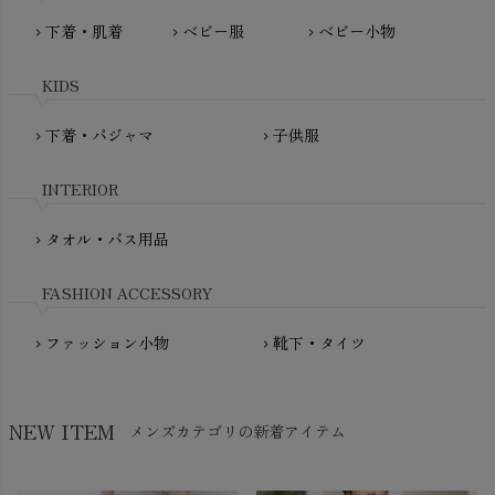
Pantyliners Organics（パンティライナーズ）
MAUD N LIL（モード・ン・リル）
下着・肌着
ベビー服
ベビー小物
chevron_right
chevron_right
chevron_right
PeopleTree（ピープルツリー）
maxomorra（マクソモーラ）
plantia（プランティア）
mini rodini（ミニロディーニ）
KIDS
PRISTINE（プリスティン）
Molo（モロ）
fromF（フロムエフ）
下着・パジャマ
子供服
chevron_right
chevron_right
My Little Cozmo（マイリトルコズモ）
nadadelazos（ナダデラゾス）
INTERIOR
NATURAPURA（ナチュラプラ）
NewNative（ニューネイティブ）
タオル・バス用品
chevron_right
Nukleus（ニュクレス）
FASHION ACCESSORY
ファッション小物
靴下・タイツ
chevron_right
chevron_right
NEW ITEM
メンズカテゴリの新着アイテム