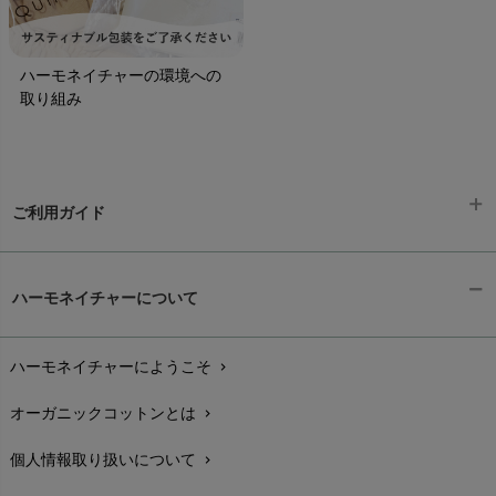
ハーモネイチャーの環境への
取り組み
ご利用ガイド
ギフトラッピング
chevron_right
ハーモネイチャーについて
お支払い方法
chevron_right
ハーモネイチャーにようこそ
chevron_right
配送と送料
chevron_right
オーガニックコットンとは
chevron_right
在庫状況と発送予定
chevron_right
個人情報取り扱いについて
chevron_right
サイズ・寸法
chevron_right