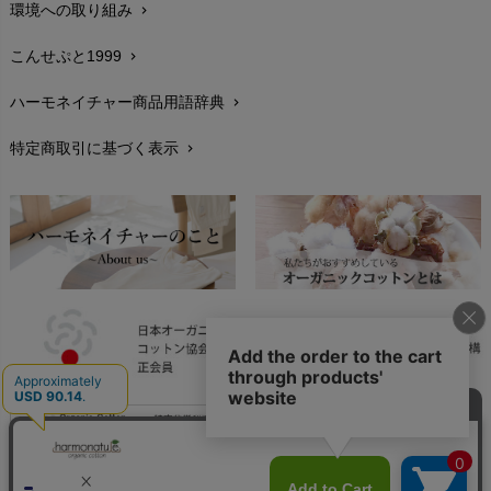
環境への取り組み
chevron_right
生地・素材
chevron_right
こんせぷと1999
chevron_right
お手入れについて
chevron_right
ハーモネイチャー商品用語辞典
chevron_right
レビューを書こう
chevron_right
特定商取引に基づく表示
chevron_right
返品交換
chevron_right
FAXでのご注文
chevron_right
お問い合わせ
chevron_right