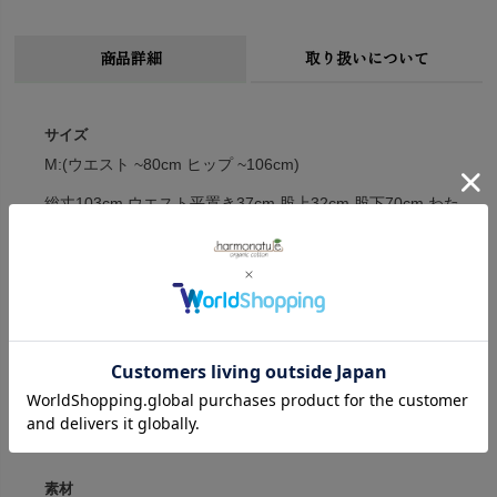
商品詳細
取り扱いについて
サイズ
M:(ウエスト ~80cm ヒップ ~106cm)
総丈103cm ウエスト平置き37cm 股上32cm 股下70cm わた
り幅36cm 裾幅23cm
L: (ウエスト ~83cm ヒップ ~112cm)
総丈105cm ウエスト平置き41cm 股上34cm 股下71cm わた
り幅38cm 裾幅53cm
※( )内は適応サイズ
※衣料品の特性上、個体差がある旨ご了承ください。
素材