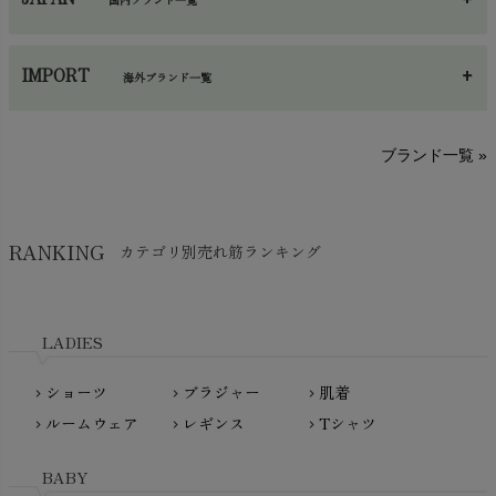
手袋・アームカバー
chevron_right
あ～さ
へ～わ
し～ふ
帽子・かさ・その他
chevron_right
IMPORT
海外ブランド一覧
sisam（シサム）
A～G
O～Z
H～N
ブランド一覧 »
SISIFILLE（シシフィーユ）
Think-B（シンクビー）
HAPPY PLACE（ハッピープレイス）
SkinAware（スキンアウェア）
Hatley（ハットレイ）
RANKING
カテゴリ別売れ筋ランキング
生活アートクラブ
kidscase（キッズケース）
Tsukuba Cotton（つくばコットン）
LITTLE INDIANS（リトルインディアンズ）
天衣無縫
L'ovedbaby（ラブドベビー）
LADIES
nanadecor（ナナデェコール）
Lovingly Organics（ラビングリー）
nayuta（ナユタ）
ショーツ
ブラジャー
肌着
Madame MO（マダムモー）
chevron_right
chevron_right
chevron_right
ぬくぐるみ工房
ルームウェア
レギンス
Tシャツ
maggies（マギーズ）
chevron_right
chevron_right
chevron_right
HAYASHI
MAINIO（マイニオ）
Haruulala（ハルウララ）
BABY
MATONA（マトナ）