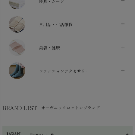
寝具・シーツ
バス用品
chevron_right
ベッドシーツ
chevron_right
日用品・生活雑貨
布団カバー・カバーセット
chevron_right
クッション
chevron_right
枕・ピローケース
chevron_right
美容・健康
生地・手芸用品
chevron_right
防水シート
chevron_right
マスク
chevron_right
スリッパ・ルームシューズ
chevron_right
ケット・綿毛布
ファッションアクセサリー
chevron_right
コットン・綿棒
chevron_right
せっけん・洗剤
chevron_right
布団
chevron_right
靴下・タイツ・レッグウェア
chevron_right
ガーゼ
chevron_right
その他小物・雑貨
chevron_right
バッグ
chevron_right
保湿・スキンケア・サポーター
chevron_right
ヨガマット・カーペット
BRAND LIST
オーガニックコットンブランド
chevron_right
ハンカチ
chevron_right
カイロ・湯たんぽ
chevron_right
ネックウエア
chevron_right
JAPAN
国内ブランド一覧