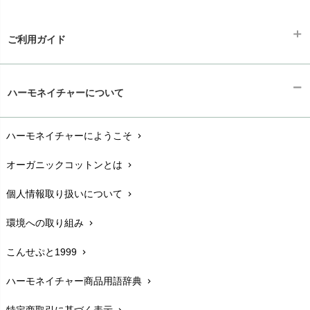
ご利用ガイド
ギフトラッピング
chevron_right
ハーモネイチャーについて
お支払い方法
chevron_right
ハーモネイチャーにようこそ
chevron_right
配送と送料
chevron_right
オーガニックコットンとは
chevron_right
在庫状況と発送予定
chevron_right
個人情報取り扱いについて
chevron_right
サイズ・寸法
chevron_right
環境への取り組み
chevron_right
生地・素材
chevron_right
こんせぷと1999
chevron_right
お手入れについて
chevron_right
ハーモネイチャー商品用語辞典
chevron_right
レビューを書こう
chevron_right
特定商取引に基づく表示