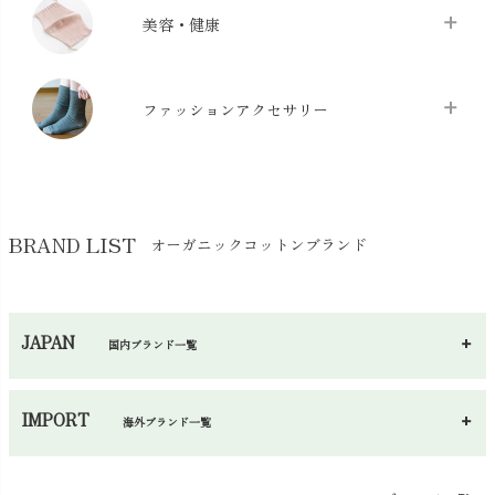
クッション
chevron_right
枕・ピローケース
chevron_right
美容・健康
生地・手芸用品
chevron_right
防水シート
chevron_right
マスク
chevron_right
スリッパ・ルームシューズ
chevron_right
ケット・綿毛布
ファッションアクセサリー
chevron_right
コットン・綿棒
chevron_right
せっけん・洗剤
chevron_right
布団
chevron_right
靴下・タイツ・レッグウェア
chevron_right
ガーゼ
chevron_right
その他小物・雑貨
chevron_right
バッグ
chevron_right
保湿・スキンケア・サポーター
chevron_right
ヨガマット・カーペット
BRAND LIST
オーガニックコットンブランド
chevron_right
ハンカチ
chevron_right
カイロ・湯たんぽ
chevron_right
ネックウエア
chevron_right
JAPAN
国内ブランド一覧
手袋・アームカバー
chevron_right
あ～さ
へ～わ
し～ふ
帽子・かさ・その他
chevron_right
IMPORT
海外ブランド一覧
sisam（シサム）
A～G
O～Z
H～N