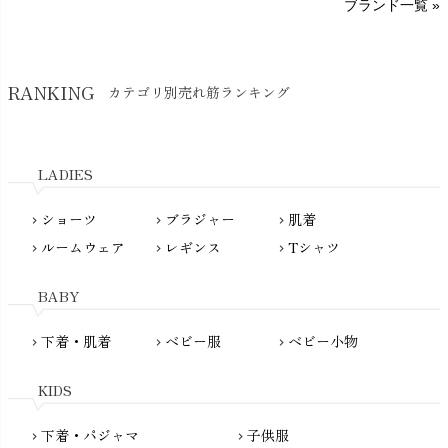
ブランド一覧 »
SISIFILLE（シシフィーユ）
Think-B（シンクビー）
HAPPY PLACE（ハッピープレイス）
SkinAware（スキンアウェア）
Hatley（ハットレイ）
RANKING
カテゴリ別売れ筋ランキング
生活アートクラブ
kidscase（キッズケース）
Tsukuba Cotton（つくばコットン）
LITTLE INDIANS（リトルインディアンズ）
天衣無縫
L'ovedbaby（ラブドベビー）
LADIES
nanadecor（ナナデェコール）
Lovingly Organics（ラビングリー）
nayuta（ナユタ）
ショーツ
ブラジャー
肌着
Madame MO（マダムモー）
chevron_right
chevron_right
chevron_right
ぬくぐるみ工房
ルームウェア
レギンス
Tシャツ
maggies（マギーズ）
chevron_right
chevron_right
chevron_right
HAYASHI
MAINIO（マイニオ）
Haruulala（ハルウララ）
BABY
MATONA（マトナ）
Pantyliners Organics（パンティライナーズ）
MAUD N LIL（モード・ン・リル）
下着・肌着
ベビー服
ベビー小物
chevron_right
chevron_right
chevron_right
PeopleTree（ピープルツリー）
maxomorra（マクソモーラ）
plantia（プランティア）
mini rodini（ミニロディーニ）
KIDS
PRISTINE（プリスティン）
Molo（モロ）
fromF（フロムエフ）
下着・パジャマ
子供服
chevron_right
chevron_right
My Little Cozmo（マイリトルコズモ）