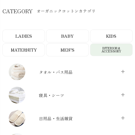
CATEGORY
オーガニックコットンカテゴリ
LADIES
BABY
KIDS
INTERIOR＆
MATERNITY
MEN’S
ACCESSORY
タオル・バス用品
タオル
chevron_right
寝具・シーツ
バス用品
chevron_right
ベッドシーツ
chevron_right
日用品・生活雑貨
布団カバー・カバーセット
chevron_right