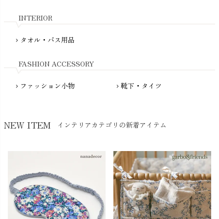
nadadelazos（ナダデラゾス）
INTERIOR
NATURAPURA（ナチュラプラ）
NewNative（ニューネイティブ）
タオル・バス用品
chevron_right
Nukleus（ニュクレス）
FASHION ACCESSORY
ファッション小物
靴下・タイツ
chevron_right
chevron_right
NEW ITEM
インテリアカテゴリの新着アイテム