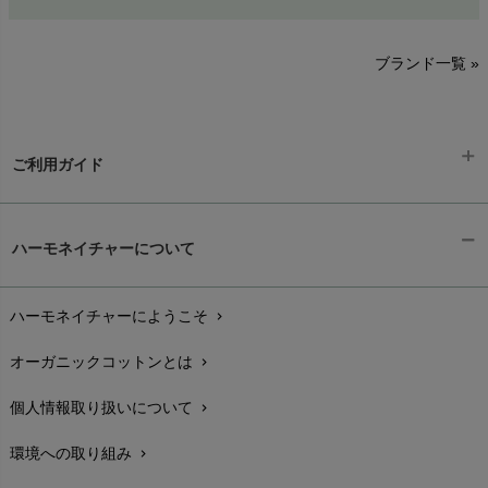
sisam（シサム）
A～G
O～Z
H～N
ブランド一覧 »
SISIFILLE（シシフィーユ）
Think-B（シンクビー）
HAPPY PLACE（ハッピープレイス）
SkinAware（スキンアウェア）
Hatley（ハットレイ）
生活アートクラブ
ご利用ガイド
kidscase（キッズケース）
Tsukuba Cotton（つくばコットン）
LITTLE INDIANS（リトルインディアンズ）
天衣無縫
ギフトラッピング
L'ovedbaby（ラブドベビー）
chevron_right
ハーモネイチャーについて
nanadecor（ナナデェコール）
Lovingly Organics（ラビングリー）
お支払い方法
chevron_right
nayuta（ナユタ）
Madame MO（マダムモー）
ぬくぐるみ工房
ハーモネイチャーにようこそ
chevron_right
配送と送料
maggies（マギーズ）
chevron_right
HAYASHI
MAINIO（マイニオ）
オーガニックコットンとは
chevron_right
在庫状況と発送予定
chevron_right
Haruulala（ハルウララ）
MATONA（マトナ）
Pantyliners Organics（パンティライナーズ）
個人情報取り扱いについて
chevron_right
サイズ・寸法
MAUD N LIL（モード・ン・リル）
chevron_right
PeopleTree（ピープルツリー）
maxomorra（マクソモーラ）
環境への取り組み
chevron_right
生地・素材
chevron_right
plantia（プランティア）
mini rodini（ミニロディーニ）