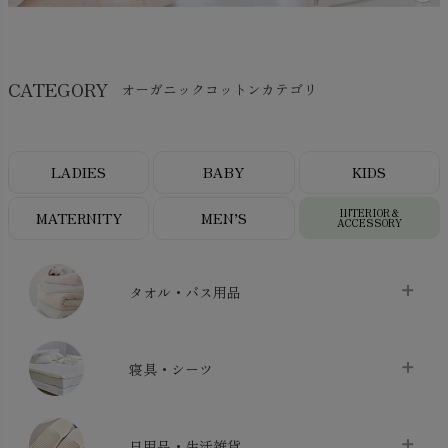
CATEGORY
オーガニックコットンカテゴリ
LADIES
BABY
KIDS
INTERIOR＆
MATERNITY
MEN’S
ACCESSORY
タオル・バス用品
タオル
chevron_right
寝具・シーツ
バス用品
chevron_right
ベッドシーツ
chevron_right
日用品・生活雑貨