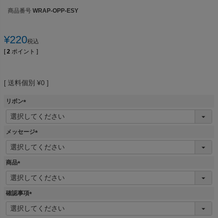
商品番号
WRAP-OPP-ESY
¥
220
税込
[
2
ポイント ]
送料個別
¥
0
リボン
(
必
須
メッセージ
)
(
必
須
商品
)
(
必
須
確認事項
)
(
必