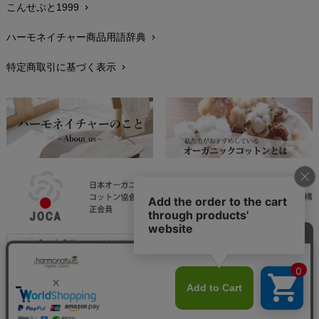
PRISTINE（プリスティン）
こんせぷと1999
chevron_right
お手入れについて
Molo（モロ）
chevron_right
fromF（フロムエフ）
My Little Cozmo（マイリトルコズモ）
ハーモネイチャー商品用語辞典
chevron_right
レビューを書こう
chevron_right
nadadelazos（ナダデラゾス）
特定商取引に基づく表示
chevron_right
返品交換
NATURAPURA（ナチュラプラ）
chevron_right
NewNative（ニューネイティブ）
FAXでのご注文
chevron_right
Nukleus（ニュクレス）
お問い合わせ
chevron_right