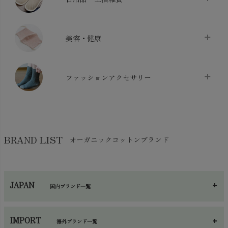
布団カバー・カバーセット
chevron_right
クッション
chevron_right
枕・ピローケース
chevron_right
美容・健康
生地・手芸用品
chevron_right
防水シート
chevron_right
マスク
chevron_right
スリッパ・ルームシューズ
chevron_right
ケット・綿毛布
ファッションアクセサリー
chevron_right
コットン・綿棒
chevron_right
せっけん・洗剤
chevron_right
布団
chevron_right
靴下・タイツ・レッグウェア
chevron_right
ガーゼ
chevron_right
その他小物・雑貨
chevron_right
バッグ
chevron_right
保湿・スキンケア・サポーター
chevron_right
ヨガマット・カーペット
BRAND LIST
オーガニックコットンブランド
chevron_right
ハンカチ
chevron_right
カイロ・湯たんぽ
chevron_right
ネックウエア
chevron_right
JAPAN
国内ブランド一覧
手袋・アームカバー
chevron_right
あ～さ
へ～わ
し～ふ
帽子・かさ・その他
chevron_right
IMPORT
海外ブランド一覧