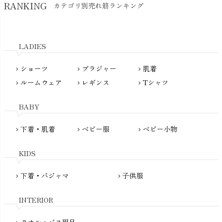
RANKING
カテゴリ別売れ筋ランキング
生活アートクラブ
kidscase（キッズケース）
Tsukuba Cotton（つくばコットン）
LITTLE INDIANS（リトルインディアンズ）
天衣無縫
L'ovedbaby（ラブドベビー）
LADIES
nanadecor（ナナデェコール）
Lovingly Organics（ラビングリー）
nayuta（ナユタ）
ショーツ
ブラジャー
肌着
Madame MO（マダムモー）
chevron_right
chevron_right
chevron_right
ぬくぐるみ工房
ルームウェア
レギンス
Tシャツ
maggies（マギーズ）
chevron_right
chevron_right
chevron_right
HAYASHI
MAINIO（マイニオ）
Haruulala（ハルウララ）
BABY
MATONA（マトナ）
Pantyliners Organics（パンティライナーズ）
MAUD N LIL（モード・ン・リル）
下着・肌着
ベビー服
ベビー小物
chevron_right
chevron_right
chevron_right
PeopleTree（ピープルツリー）
maxomorra（マクソモーラ）
plantia（プランティア）
mini rodini（ミニロディーニ）
KIDS
PRISTINE（プリスティン）
Molo（モロ）
fromF（フロムエフ）
下着・パジャマ
子供服
chevron_right
chevron_right
My Little Cozmo（マイリトルコズモ）
nadadelazos（ナダデラゾス）
INTERIOR
NATURAPURA（ナチュラプラ）
NewNative（ニューネイティブ）
タオル・バス用品