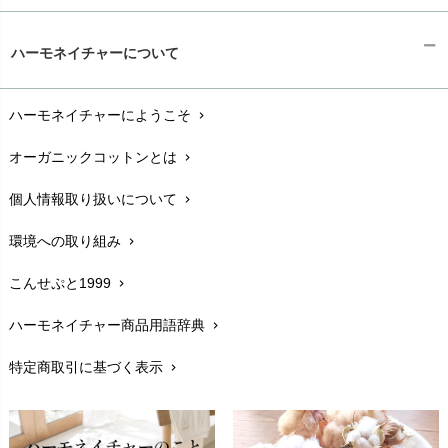
ギフトラッピング
chevron_right
ハーモネイチャーについて
お支払い方法
chevron_right
ハーモネイチャーにようこそ
chevron_right
配送と送料
chevron_right
オーガニックコットンとは
chevron_right
在庫状況と発送予定
chevron_right
個人情報取り扱いについて
chevron_right
サイズ・寸法
chevron_right
環境への取り組み
chevron_right
生地・素材
chevron_right
こんせぷと1999
chevron_right
お手入れについて
chevron_right
ハーモネイチャー商品用語辞典
chevron_right
レビューを書こう
chevron_right
特定商取引に基づく表示
chevron_right
返品交換
chevron_right
FAXでのご注文
chevron_right