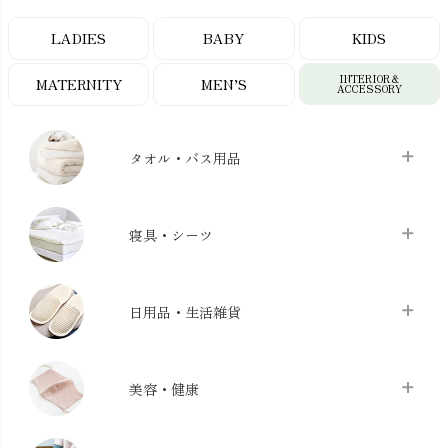
LADIES
BABY
KIDS
INTERIOR＆
MATERNITY
MEN’S
ACCESSORY
タオル・バス用品
タオル
chevron_right
寝具・シーツ
バス用品
chevron_right
ベッドシーツ
chevron_right
日用品・生活雑貨
布団カバー・カバーセット
chevron_right
クッション
chevron_right
枕・ピローケース
chevron_right
美容・健康
生地・手芸用品
chevron_right
防水シート
chevron_right