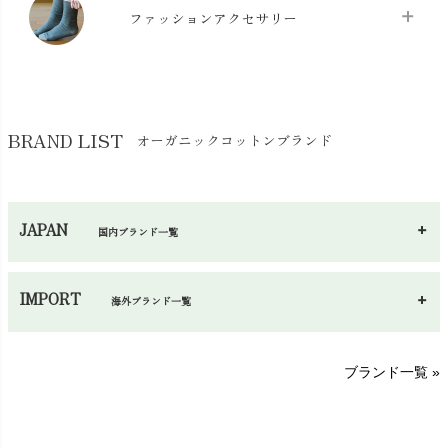
マスク
chevron_right
スリッパ・ルームシューズ
chevron_right
ケット・綿毛布
ファッションアクセサリー
chevron_right
コットン・綿棒
chevron_right
せっけん・洗剤
chevron_right
布団
chevron_right
靴下・タイツ・レッグウェア
chevron_right
ガーゼ
chevron_right
その他小物・雑貨
chevron_right
バッグ
chevron_right
保湿・スキンケア・サポーター
chevron_right
ヨガマット・カーペット
BRAND LIST
オーガニックコットンブランド
chevron_right
ハンカチ
chevron_right
カイロ・湯たんぽ
chevron_right
ネックウエア
chevron_right
JAPAN
国内ブランド一覧
手袋・アームカバー
chevron_right
あ～さ
へ～わ
し～ふ
帽子・かさ・その他
chevron_right
IMPORT
海外ブランド一覧
sisam（シサム）
A～G
O～Z
H～N
ブランド一覧 »
SISIFILLE（シシフィーユ）
Think-B（シンクビー）
HAPPY PLACE（ハッピープレイス）
SkinAware（スキンアウェア）
Hatley（ハットレイ）