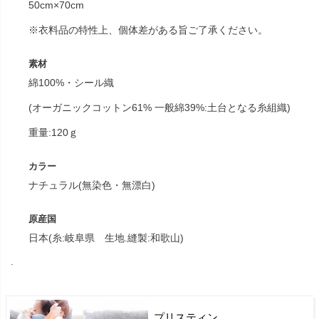
50cm×70cm
※衣料品の特性上、個体差がある旨ご了承ください。
素材
綿100%・シール織
(オーガニックコットン61% 一般綿39%:土台となる糸組織)
重量:120ｇ
カラー
ナチュラル(無染色・無漂白)
原産国
日本(糸:岐阜県 生地.縫製:和歌山)
.
プリスティン