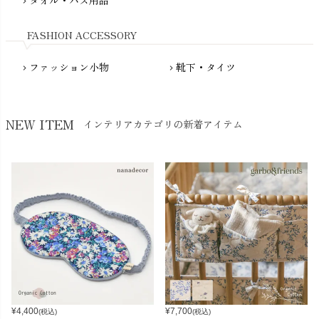
chevron_right
Nukleus（ニュクレス）
FASHION ACCESSORY
ファッション小物
靴下・タイツ
chevron_right
chevron_right
NEW ITEM
インテリアカテゴリの新着アイテム
¥
4,400
¥
7,700
(税込)
(税込)