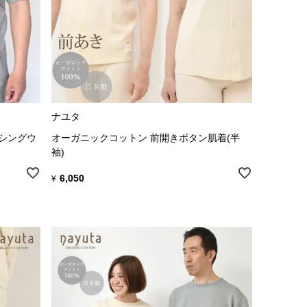
ナユタ
クシングウ
オーガニックコットン 前開きボタン肌着(半
袖)
6,050
¥