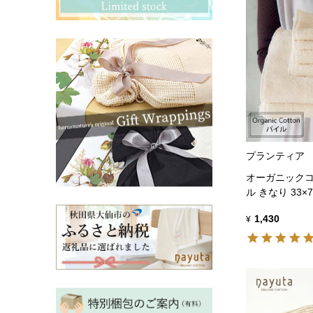
その他ママ雑貨
chevron_right
chevron_right
妊婦帯・産前産後ガードル
chevron_right
マタニティ・授乳パジャマ
chevron_right
プランティア
オーガニックコ
ル きなり 33×7
1,430
¥