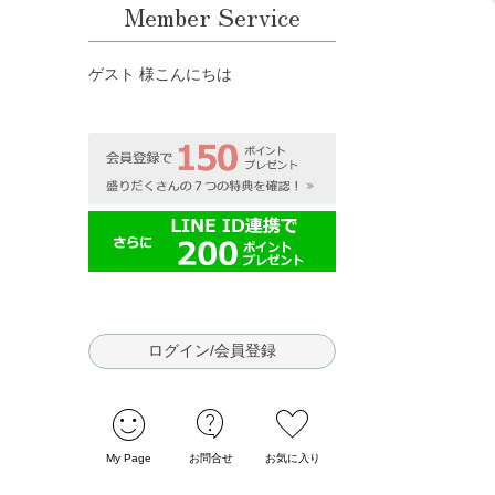
Member Service
ゲスト 様こんにちは
ログイン/会員登録
sentiment_satisfied
contact_support
favorite
My Page
お問合せ
お気に入り