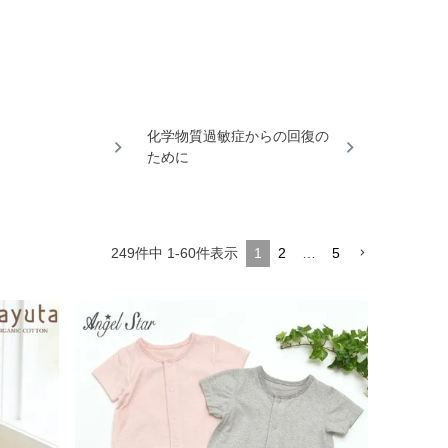
化学物質過敏症からの回復の
ために
249
件中
1
-
60
件表示
1
2
…
5