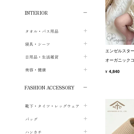
子供ボトムス
子供タイツ・レギンス
子供雑貨
chevron_right
chevron_right
chevron_right
INTERIOR
メンズ下着・パジャマ
子供上着・アウター
子供パジャマ
chevron_right
chevron_right
メンズインナー・肌着
メンズファッション
子供ローブ
chevron_right
chevron_right
タオル・バス用品
ボクサーパンツ
シャツ・カットソー
chevron_right
chevron_right
タオル
寝具・シーツ
chevron_right
ブリーフ
セーター・トレーナー・パーカ
エンゼルスタ
chevron_right
chevron_right
バス用品
ベッドシーツ
日用品・生活雑貨
chevron_right
chevron_right
オーガニックコ
トランクス
ボトムス
chevron_right
chevron_right
布団カバー・カバーセット
クッション
美容・健康
chevron_right
chevron_right
4,840
¥
アンダーパンツ・ももひき
コート・上着
chevron_right
chevron_right
枕・ピローケース
生地・手芸用品
マスク
chevron_right
chevron_right
chevron_right
FASHION ACCESSORY
メンズパジャマ
chevron_right
防水シート
スリッパ・ルームシューズ
コットン・綿棒
chevron_right
chevron_right
chevron_right
靴下・タイツ・レッグウェア
ケット・綿毛布
せっけん・洗剤
ガーゼ
chevron_right
chevron_right
chevron_right
フットカバー・アンクレット
布団
バッグ
その他小物・雑貨
chevron_right
保湿・スキンケア・サポーター
chevron_right
chevron_right
chevron_right
ソックス
巾着・ポーチ
ヨガマット・カーペット
ハンカチ
chevron_right
カイロ・湯たんぽ
chevron_right
chevron_right
chevron_right