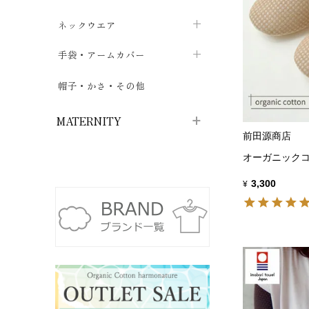
ハイソックス
バッグ・ポシェット
タオルハンカチ
chevron_right
ネックウエア
chevron_right
chevron_right
五本指・足袋ソックス
ガーゼハンカチ
マフラー
chevron_right
手袋・アームカバー
chevron_right
chevron_right
タイツ
ハンカチ
ストール
chevron_right
ショート丈
chevron_right
chevron_right
帽子・かさ・その他
chevron_right
レッグウォーマー
ネックカバー・スヌード
chevron_right
ロング丈
chevron_right
chevron_right
MATERNITY
前田源商店
オーガニックコ
マタニティウェア・授乳服
3,300
¥
マタニティウェア・授乳服
授乳下着・パジャマ
chevron_right
マタニティ・授乳ブラジャー
マタ
ニティ・ママ雑貨
chevron_right
授乳パッド
授乳ケープ
chevron_right
chevron_right
マタニティショーツ
授乳クッション・枕
chevron_right
chevron_right
マタニティ・授乳インナー