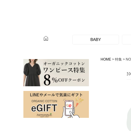
home
BABY
HOME
特集
N
N