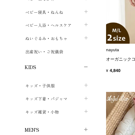
ボトムス
ボディスーツ
ベビー帽子
ベビーキャリー
chevron_right
chevron_right
ベビー寝具・ねんね
chevron_right
chevron_right
セレモニードレス
短肌着・長肌着
スタイ・よだれかけ
おでかけ用品・カバー・シート
chevron_right
ベビースリーパー
chevron_right
chevron_right
ベビー入浴・ヘルスケア
chevron_right
chevron_right
ワンピース・チュニック
肌着・下着
ミトン・手袋
chevron_right
ベビーパジャマ
chevron_right
ベビーおむつ・おむつカバー
chevron_right
ぬいぐるみ・おもちゃ
chevron_right
chevron_right
上着・アウター
ベビーおむつ・おむつカバー
靴下・タイツ
chevron_right
ベビー布団・シーツ
chevron_right
トレーニングパンツ
chevron_right
ファーストトイ
nayuta
chevron_right
chevron_right
出産祝い・ご祝儀袋
chevron_right
オーガニックコ
トレーニングパンツ
レッグウォーマー・サポーター
ベビー枕・カバー
chevron_right
ベビーお風呂・ケア用品
chevron_right
ぬいぐるみ
chevron_right
chevron_right
chevron_right
KIDS
4,840
¥
ベビー・キッズ腹巻
ベビーフェンス・安全用品
ガーゼ・クロス
chevron_right
知育玩具
chevron_right
chevron_right
chevron_right
キッズ・子供服
ブーティ・シューズ
ベビーおくるみ・アフガン
授乳クッション・枕
chevron_right
あみぐるみ
chevron_right
chevron_right
chevron_right
子供トップス
キッズ下着・パジャマ
マフラー
chevron_right
chevron_right
子供カーディガン・ベスト
子供肌着下着
キッズ雑貨・小物
汗取りパッド
chevron_right
chevron_right
chevron_right
子供チュニック・ワンピース
子供靴下
子供帽子
chevron_right
chevron_right
chevron_right
MEN'S