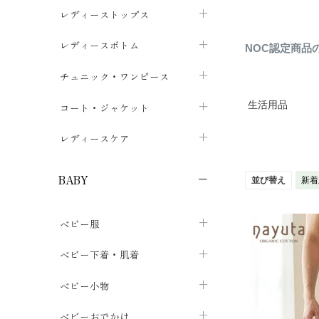
ブラジャー
レディーストップス
chevron_right
ショーツ
カットソー・Tシャツ
レディースボトム
chevron_right
chevron_right
NOC認定商品
レディースインナー・肌着
シャツ・ブラウス
スカート
chevron_right
チュニック・ワンピース
chevron_right
chevron_right
レギンス・スパッツ
パーカー・スウェット
レディースパンツ
半袖・袖なし
chevron_right
生活用品
chevron_right
コート・ジャケット
chevron_right
chevron_right
パジャマ・ルームウェア
カーディガン・ボレロ・ベスト
長袖・７分袖
chevron_right
chevron_right
レディースケア
chevron_right
ニット・セーター
chevron_right
布ナプキン
chevron_right
BABY
並び替え
新着
パンティライナー
chevron_right
ベビー服
紙ナプキン
chevron_right
カバーオール・ロンパース
ベビー下着・肌着
chevron_right
セパレート・上下セット
コンビ肌着
ベビー小物
chevron_right
chevron_right
トップス
パンツ・オーバーパンツ
ベビー小物・雑貨
chevron_right
ベビーおでかけ
chevron_right
chevron_right