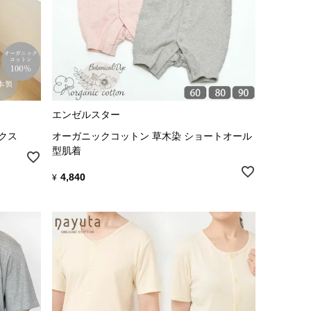
エンゼルスター
クス
オーガニックコットン 草木染 ショートオール
型肌着
4,840
¥