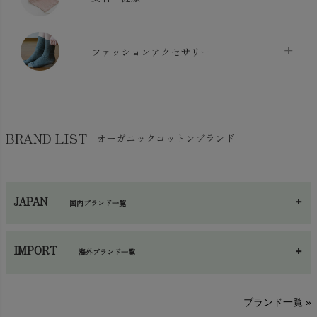
生地・手芸用品
chevron_right
防水シート
chevron_right
マスク
chevron_right
スリッパ・ルームシューズ
chevron_right
ケット・綿毛布
ファッションアクセサリー
chevron_right
コットン・綿棒
chevron_right
せっけん・洗剤
chevron_right
布団
chevron_right
靴下・タイツ・レッグウェア
chevron_right
ガーゼ
chevron_right
その他小物・雑貨
chevron_right
バッグ
chevron_right
保湿・スキンケア・サポーター
chevron_right
ヨガマット・カーペット
BRAND LIST
オーガニックコットンブランド
chevron_right
ハンカチ
chevron_right
カイロ・湯たんぽ
chevron_right
ネックウエア
chevron_right
JAPAN
国内ブランド一覧
手袋・アームカバー
chevron_right
あ～さ
へ～わ
し～ふ
帽子・かさ・その他
chevron_right
IMPORT
海外ブランド一覧
sisam（シサム）
A～G
O～Z
H～N
ブランド一覧 »
SISIFILLE（シシフィーユ）