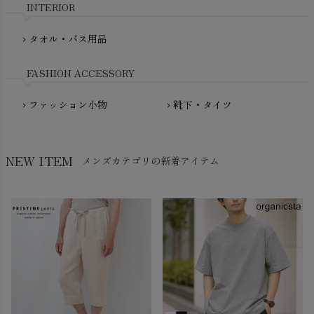
INTERIOR
NATURAPURA（ナチュラプラ）
NewNative（ニューネイティブ）
タオル・バス用品
chevron_right
Nukleus（ニュクレス）
FASHION ACCESSORY
ファッション小物
靴下・タイツ
chevron_right
chevron_right
NEW ITEM
メンズカテゴリの新着アイテム