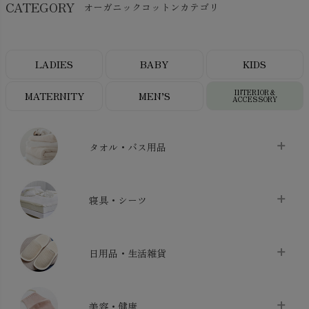
CATEGORY
オーガニックコットンカテゴリ
LADIES
BABY
KIDS
INTERIOR＆
MATERNITY
MEN’S
ACCESSORY
タオル・バス用品
タオル
chevron_right
寝具・シーツ
バス用品
chevron_right
ベッドシーツ
chevron_right
日用品・生活雑貨
布団カバー・カバーセット
chevron_right
クッション
chevron_right
枕・ピローケース
chevron_right
美容・健康