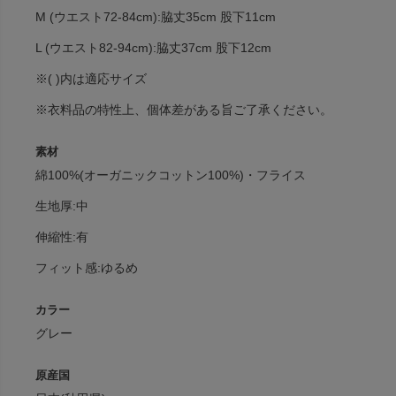
M (ウエスト72-84cm):脇丈35cm 股下11cm
L (ウエスト82-94cm):脇丈37cm 股下12cm
※( )内は適応サイズ
※衣料品の特性上、個体差がある旨ご了承ください。
素材
綿100%(オーガニックコットン100%)・フライス
生地厚:中
伸縮性:有
フィット感:ゆるめ
カラー
グレー
原産国