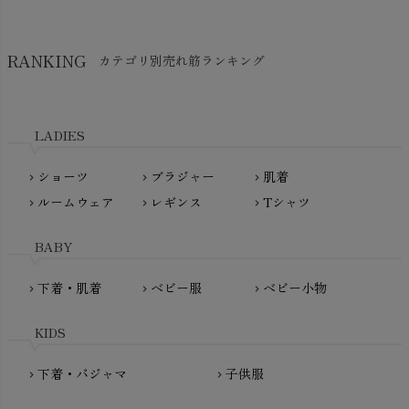
Think-B（シンクビー）
HAPPY PLACE（ハッピープレイス）
SkinAware（スキンアウェア）
Hatley（ハットレイ）
RANKING
カテゴリ別売れ筋ランキング
生活アートクラブ
kidscase（キッズケース）
Tsukuba Cotton（つくばコットン）
LITTLE INDIANS（リトルインディアンズ）
天衣無縫
L'ovedbaby（ラブドベビー）
LADIES
nanadecor（ナナデェコール）
Lovingly Organics（ラビングリー）
nayuta（ナユタ）
ショーツ
ブラジャー
肌着
Madame MO（マダムモー）
chevron_right
chevron_right
chevron_right
ぬくぐるみ工房
ルームウェア
レギンス
Tシャツ
maggies（マギーズ）
chevron_right
chevron_right
chevron_right
HAYASHI
MAINIO（マイニオ）
Haruulala（ハルウララ）
BABY
MATONA（マトナ）
Pantyliners Organics（パンティライナーズ）
MAUD N LIL（モード・ン・リル）
下着・肌着
ベビー服
ベビー小物
chevron_right
chevron_right
chevron_right
PeopleTree（ピープルツリー）
maxomorra（マクソモーラ）
plantia（プランティア）
mini rodini（ミニロディーニ）
KIDS
PRISTINE（プリスティン）
Molo（モロ）
fromF（フロムエフ）
下着・パジャマ
子供服
chevron_right
chevron_right
My Little Cozmo（マイリトルコズモ）
nadadelazos（ナダデラゾス）