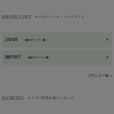
靴下・タイツ・レッグウェア
chevron_right
ガーゼ
chevron_right
その他小物・雑貨
chevron_right
バッグ
chevron_right
保湿・スキンケア・サポーター
chevron_right
ヨガマット・カーペット
BRAND LIST
オーガニックコットンブランド
chevron_right
ハンカチ
chevron_right
カイロ・湯たんぽ
chevron_right
ネックウエア
chevron_right
JAPAN
国内ブランド一覧
手袋・アームカバー
chevron_right
あ～さ
へ～わ
し～ふ
帽子・かさ・その他
chevron_right
IMPORT
海外ブランド一覧
sisam（シサム）
A～G
O～Z
H～N
ブランド一覧 »
SISIFILLE（シシフィーユ）
Think-B（シンクビー）
HAPPY PLACE（ハッピープレイス）
SkinAware（スキンアウェア）
Hatley（ハットレイ）
RANKING
カテゴリ別売れ筋ランキング
生活アートクラブ
kidscase（キッズケース）
Tsukuba Cotton（つくばコットン）
LITTLE INDIANS（リトルインディアンズ）
天衣無縫