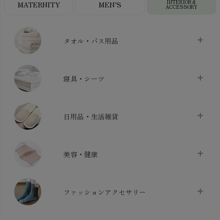
INTERIOR＆
MATERNITY
MEN’S
ACCESSORY
タオル・バス用品
タオル
chevron_right
寝具・シーツ
バス用品
chevron_right
ベッドシーツ
chevron_right
日用品・生活雑貨
布団カバー・カバーセット
chevron_right
クッション
chevron_right
枕・ピローケース
chevron_right
美容・健康
生地・手芸用品
chevron_right
防水シート
chevron_right
マスク
chevron_right
スリッパ・ルームシューズ
chevron_right
ケット・綿毛布
ファッションアクセサリー
chevron_right
コットン・綿棒
chevron_right
せっけん・洗剤
chevron_right
布団
chevron_right