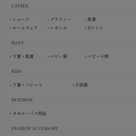
L'ovedbaby（ラブドベビー）
LADIES
nanadecor（ナナデェコール）
Lovingly Organics（ラビングリー）
nayuta（ナユタ）
ショーツ
ブラジャー
肌着
Madame MO（マダムモー）
chevron_right
chevron_right
chevron_right
ぬくぐるみ工房
ルームウェア
レギンス
Tシャツ
maggies（マギーズ）
chevron_right
chevron_right
chevron_right
HAYASHI
MAINIO（マイニオ）
Haruulala（ハルウララ）
BABY
MATONA（マトナ）
Pantyliners Organics（パンティライナーズ）
MAUD N LIL（モード・ン・リル）
下着・肌着
ベビー服
ベビー小物
chevron_right
chevron_right
chevron_right
PeopleTree（ピープルツリー）
maxomorra（マクソモーラ）
plantia（プランティア）
mini rodini（ミニロディーニ）
KIDS
PRISTINE（プリスティン）
Molo（モロ）
fromF（フロムエフ）
下着・パジャマ
子供服
chevron_right
chevron_right
My Little Cozmo（マイリトルコズモ）
nadadelazos（ナダデラゾス）
INTERIOR
NATURAPURA（ナチュラプラ）
NewNative（ニューネイティブ）
タオル・バス用品
chevron_right
Nukleus（ニュクレス）
FASHION ACCESSORY