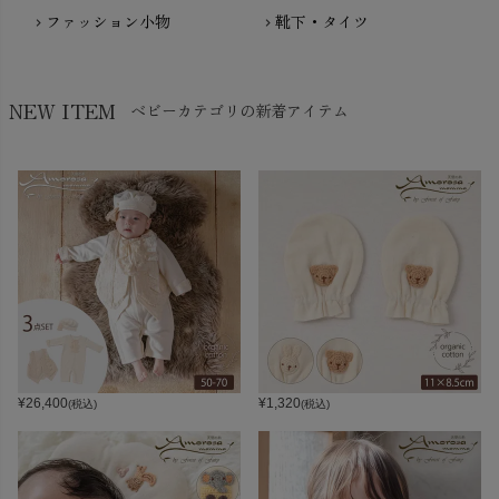
ファッション小物
靴下・タイツ
chevron_right
chevron_right
NEW ITEM
ベビーカテゴリの新着アイテム
¥
26,400
¥
1,320
(税込)
(税込)