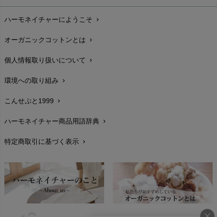
お支払い方法
chevron_right
ハーモネイチャーにようこそ
chevron_right
配送と送料
chevron_right
オーガニックコットンとは
chevron_right
在庫状況と発送予定
chevron_right
個人情報取り扱いについて
chevron_right
サイズ・寸法
chevron_right
環境への取り組み
chevron_right
生地・素材
chevron_right
こんせぷと1999
chevron_right
お手入れについて
chevron_right
ハーモネイチャー商品用語辞典
chevron_right
レビューを書こう
chevron_right
特定商取引に基づく表示
chevron_right
返品交換
chevron_right
FAXでのご注文
chevron_right
お問い合わせ
chevron_right