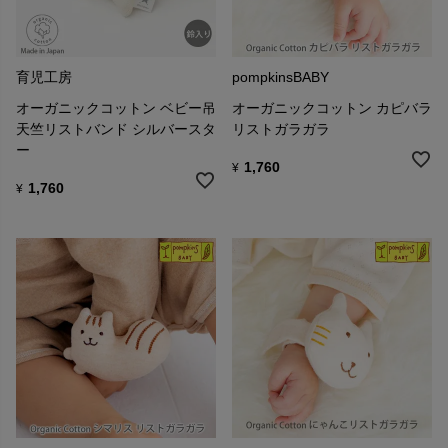
育児工房
pompkinsBABY
オーガニックコットン ベビー吊
オーガニックコットン カピバラ
天竺リストバンド シルバースタ
リストガラガラ
ー
1,760
¥
1,760
¥