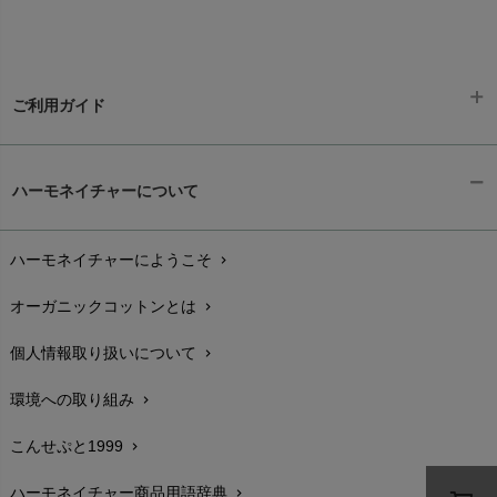
ご利用ガイド
ギフトラッピング
chevron_right
ハーモネイチャーについて
お支払い方法
chevron_right
ハーモネイチャーにようこそ
chevron_right
配送と送料
chevron_right
オーガニックコットンとは
chevron_right
在庫状況と発送予定
chevron_right
個人情報取り扱いについて
chevron_right
サイズ・寸法
chevron_right
環境への取り組み
chevron_right
生地・素材
chevron_right
こんせぷと1999
chevron_right
お手入れについて
chevron_right
ハーモネイチャー商品用語辞典
chevron_right