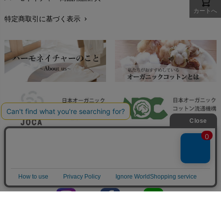
レビューを書こう
chevron_right
カートへ
特定商取引に基づく表示
chevron_right
返品交換
chevron_right
FAXでのご注文
chevron_right
お問い合わせ
chevron_right