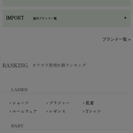
手袋・アームカバー
chevron_right
あ～さ
へ～わ
し～ふ
帽子・かさ・その他
chevron_right
IMPORT
海外ブランド一覧
sisam（シサム）
A～G
O～Z
H～N
ブランド一覧 »
SISIFILLE（シシフィーユ）
Think-B（シンクビー）
HAPPY PLACE（ハッピープレイス）
SkinAware（スキンアウェア）
Hatley（ハットレイ）
RANKING
カテゴリ別売れ筋ランキング
生活アートクラブ
kidscase（キッズケース）
Tsukuba Cotton（つくばコットン）
LITTLE INDIANS（リトルインディアンズ）
天衣無縫
L'ovedbaby（ラブドベビー）
LADIES
nanadecor（ナナデェコール）
Lovingly Organics（ラビングリー）
nayuta（ナユタ）
ショーツ
ブラジャー
肌着
Madame MO（マダムモー）
chevron_right
chevron_right
chevron_right
ぬくぐるみ工房
ルームウェア
レギンス
Tシャツ
maggies（マギーズ）
chevron_right
chevron_right
chevron_right
HAYASHI
MAINIO（マイニオ）
Haruulala（ハルウララ）
BABY
MATONA（マトナ）
Pantyliners Organics（パンティライナーズ）