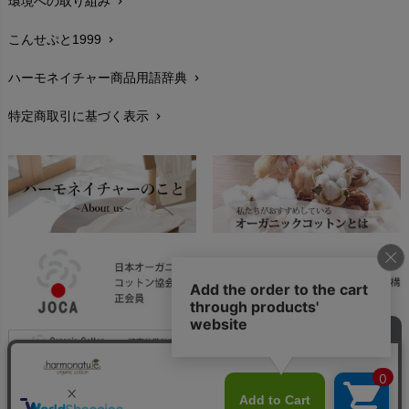
環境への取り組み
chevron_right
生地・素材
chevron_right
こんせぷと1999
chevron_right
お手入れについて
chevron_right
ハーモネイチャー商品用語辞典
chevron_right
レビューを書こう
chevron_right
特定商取引に基づく表示
chevron_right
返品交換
chevron_right
FAXでのご注文
chevron_right
お問い合わせ
chevron_right