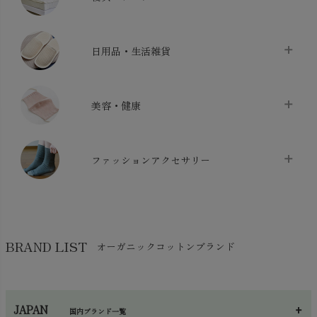
バス用品
chevron_right
ベッドシーツ
chevron_right
日用品・生活雑貨
布団カバー・カバーセット
chevron_right
クッション
chevron_right
枕・ピローケース
chevron_right
美容・健康
生地・手芸用品
chevron_right
防水シート
chevron_right
マスク
chevron_right
スリッパ・ルームシューズ
chevron_right
ケット・綿毛布
ファッションアクセサリー
chevron_right
コットン・綿棒
chevron_right
せっけん・洗剤
chevron_right
布団
chevron_right
靴下・タイツ・レッグウェア
chevron_right
ガーゼ
chevron_right
その他小物・雑貨
chevron_right
バッグ
chevron_right
保湿・スキンケア・サポーター
chevron_right
ヨガマット・カーペット
BRAND LIST
オーガニックコットンブランド
chevron_right
ハンカチ
chevron_right
カイロ・湯たんぽ
chevron_right
ネックウエア
chevron_right
JAPAN
国内ブランド一覧