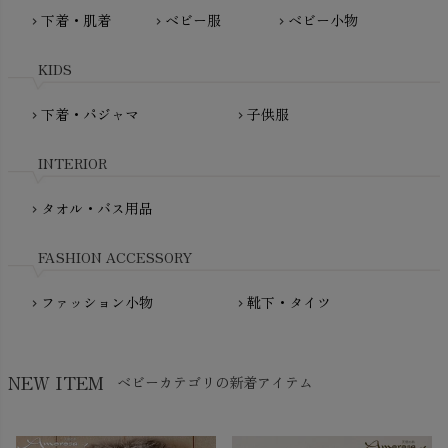
MAUD N LIL（モード・ン・リル）
下着・肌着
ベビー服
ベビー小物
chevron_right
chevron_right
chevron_right
PeopleTree（ピープルツリー）
maxomorra（マクソモーラ）
plantia（プランティア）
mini rodini（ミニロディーニ）
KIDS
PRISTINE（プリスティン）
Molo（モロ）
fromF（フロムエフ）
下着・パジャマ
子供服
chevron_right
chevron_right
My Little Cozmo（マイリトルコズモ）
nadadelazos（ナダデラゾス）
INTERIOR
NATURAPURA（ナチュラプラ）
NewNative（ニューネイティブ）
タオル・バス用品
chevron_right
Nukleus（ニュクレス）
FASHION ACCESSORY
ファッション小物
靴下・タイツ
chevron_right
chevron_right
NEW ITEM
ベビーカテゴリの新着アイテム