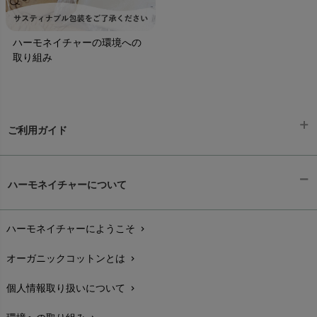
ハーモネイチャーの環境への
取り組み
ご利用ガイド
ギフトラッピング
chevron_right
ハーモネイチャーについて
お支払い方法
chevron_right
ハーモネイチャーにようこそ
chevron_right
配送と送料
chevron_right
オーガニックコットンとは
chevron_right
在庫状況と発送予定
chevron_right
個人情報取り扱いについて
chevron_right
サイズ・寸法
chevron_right