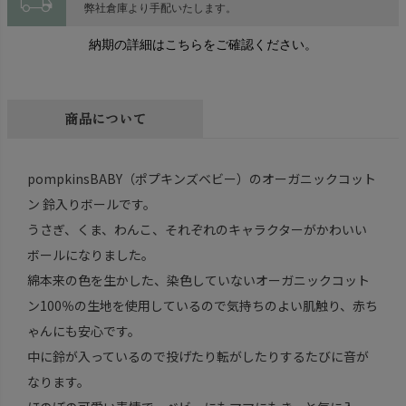
local_shipping
弊社倉庫より手配いたします。
納期の詳細はこちらをご確認ください。
商品について
pompkinsBABY（ポプキンズベビー）のオーガニックコット
ン 鈴入りボールです。
うさぎ、くま、わんこ、それぞれのキャラクターがかわいい
ボールになりました。
綿本来の色を生かした、染色していないオーガニックコット
ン100％の生地を使用しているので気持ちのよい肌触り、赤ち
ゃんにも安心です。
中に鈴が入っているので投げたり転がしたりするたびに音が
なります。