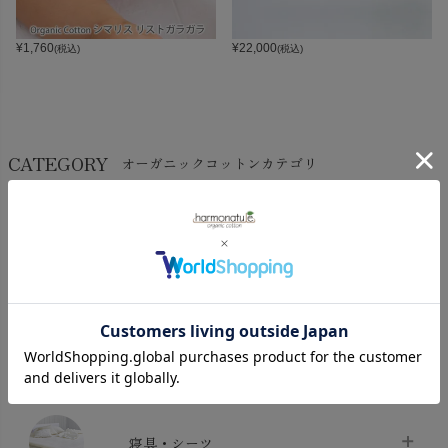
¥
1,760
¥
22,000
(税込)
(税込)
CATEGORY
オーガニックコットンカテゴリ
LADIES
BABY
KIDS
INTERIOR＆
MATERNITY
MEN’S
ACCESSORY
タオル・バス用品
タオル
chevron_right
寝具・シーツ