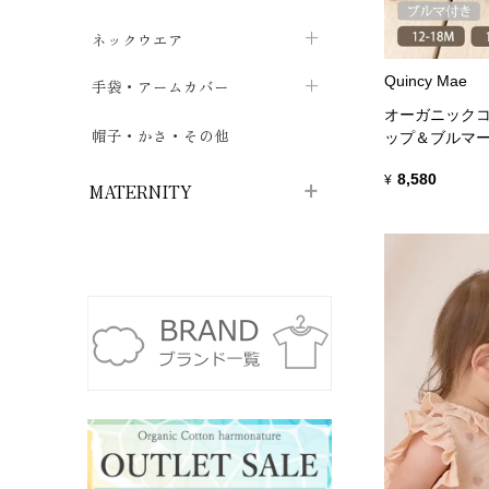
ハイソックス
バッグ・ポシェット
タオルハンカチ
chevron_right
ネックウエア
chevron_right
chevron_right
五本指・足袋ソックス
ガーゼハンカチ
Quincy Mae
マフラー
chevron_right
手袋・アームカバー
chevron_right
chevron_right
オーガニックコ
タイツ
ハンカチ
ストール
chevron_right
ショート丈
chevron_right
chevron_right
帽子・かさ・その他
chevron_right
ップ＆ブルマー
レッグウォーマー
ネックカバー・スヌード
chevron_right
ロング丈
chevron_right
8,580
chevron_right
¥
MATERNITY
マタニティウェア・授乳服
マタニティウェア・授乳服
授乳下着・パジャマ
chevron_right
マタニティ・授乳ブラジャー
マタ
ニティ・ママ雑貨
chevron_right
授乳パッド
授乳ケープ
chevron_right
chevron_right
マタニティショーツ
授乳クッション・枕
chevron_right
chevron_right
マタニティ・授乳インナー