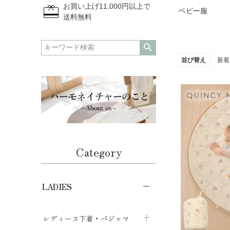
redeem
お買い上げ11,000円以上で
ベビー服
送料無料
並び替え
新着
Category
R
オ
LADIES
わ
レディース下着・パジャマ