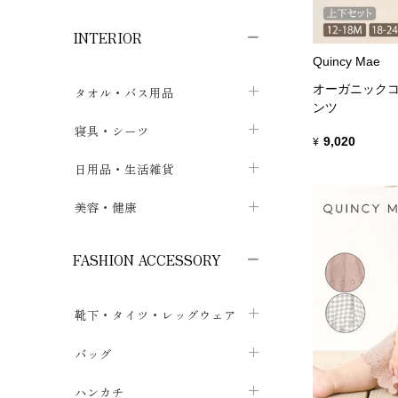
子供ボトムス
子供タイツ・レギンス
子供雑貨
chevron_right
chevron_right
chevron_right
INTERIOR
メンズ下着・パジャマ
子供上着・アウター
子供パジャマ
chevron_right
chevron_right
Quincy Mae
メンズインナー・肌着
メンズファッション
子供ローブ
chevron_right
chevron_right
オーガニックコ
タオル・バス用品
ンツ
ボクサーパンツ
シャツ・カットソー
chevron_right
chevron_right
タオル
寝具・シーツ
chevron_right
9,020
¥
ブリーフ
セーター・トレーナー・パーカ
chevron_right
chevron_right
バス用品
ベッドシーツ
日用品・生活雑貨
chevron_right
chevron_right
トランクス
ボトムス
chevron_right
chevron_right
布団カバー・カバーセット
クッション
美容・健康
chevron_right
chevron_right
アンダーパンツ・ももひき
コート・上着
chevron_right
chevron_right
枕・ピローケース
生地・手芸用品
マスク
chevron_right
chevron_right
chevron_right
FASHION ACCESSORY
メンズパジャマ
chevron_right
防水シート
スリッパ・ルームシューズ
コットン・綿棒
chevron_right
chevron_right
chevron_right
靴下・タイツ・レッグウェア
ケット・綿毛布
せっけん・洗剤
ガーゼ
chevron_right
chevron_right
chevron_right
フットカバー・アンクレット
布団
バッグ
その他小物・雑貨
chevron_right
保湿・スキンケア・サポーター
chevron_right
chevron_right
chevron_right
ソックス
巾着・ポーチ
ヨガマット・カーペット
ハンカチ
chevron_right
カイロ・湯たんぽ
chevron_right
chevron_right
chevron_right