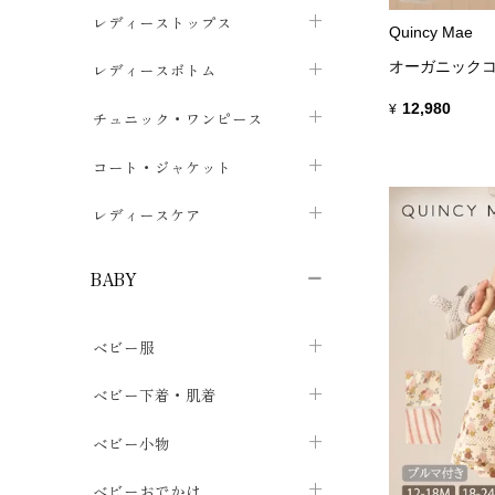
ブラジャー
レディーストップス
chevron_right
Quincy Mae
ショーツ
カットソー・Tシャツ
オーガニックコ
レディースボトム
chevron_right
chevron_right
12,980
レディースインナー・肌着
¥
シャツ・ブラウス
スカート
chevron_right
チュニック・ワンピース
chevron_right
chevron_right
レギンス・スパッツ
パーカー・スウェット
レディースパンツ
半袖・袖なし
chevron_right
chevron_right
コート・ジャケット
chevron_right
chevron_right
パジャマ・ルームウェア
カーディガン・ボレロ・ベスト
長袖・７分袖
chevron_right
chevron_right
レディースケア
chevron_right
ニット・セーター
chevron_right
布ナプキン
chevron_right
BABY
パンティライナー
chevron_right
ベビー服
紙ナプキン
chevron_right
日
カバーオール・ロンパース
ベビー下着・肌着
chevron_right
セパレート・上下セット
コンビ肌着
ベビー小物
chevron_right
chevron_right
トップス
パンツ・オーバーパンツ
ベビー小物・雑貨
chevron_right
ベビーおでかけ
chevron_right
chevron_right