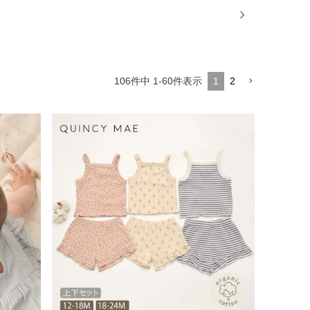
106
件中
1
-
60
件表示
1
2
着きと柔らかみのある配色、ミニマルにこだ