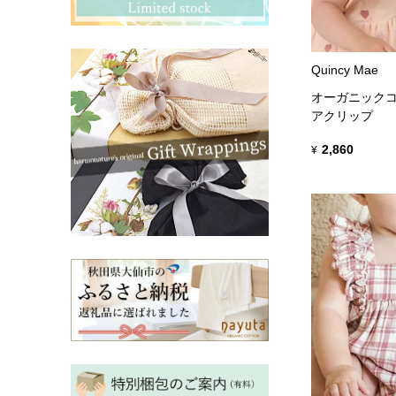
その他ママ雑貨
chevron_right
chevron_right
妊婦帯・産前産後ガードル
chevron_right
Quincy Mae
マタニティ・授乳パジャマ
chevron_right
オーガニックコ
アクリップ
2,860
¥