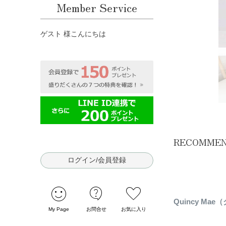
Member Service
ゲスト 様こんにちは
RECOMME
ログイン/会員登録
sentiment_satisfied
contact_support
favorite
Q
Quincy Ma
ら
My Page
お問合せ
お気に入り
で