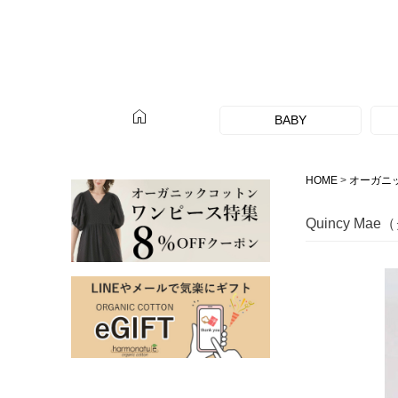
home
BABY
HOME
オーガニ
Quincy M