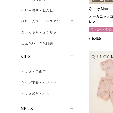
ボトムス
ボディスーツ
ベビー帽子
Quincy Mae
ベビーキャリー
chevron_right
chevron_right
ベビー寝具・ねんね
chevron_right
chevron_right
オーガニックコ
セレモニードレス
短肌着・長肌着
スタイ・よだれかけ
おでかけ用品・カバー・シート
chevron_right
ベビースリーパー
chevron_right
chevron_right
ベビー入浴・ヘルスケア
chevron_right
chevron_right
レス
ワンピース・チュニック
肌着・下着
ミトン・手袋
ワンピース特集対
chevron_right
ベビーパジャマ
chevron_right
ベビーおむつ・おむつカバー
chevron_right
ぬいぐるみ・おもちゃ
chevron_right
chevron_right
9,460
¥
上着・アウター
ベビーおむつ・おむつカバー
靴下・タイツ
chevron_right
ベビー布団・シーツ
chevron_right
トレーニングパンツ
chevron_right
ファーストトイ
chevron_right
chevron_right
出産祝い・ご祝儀袋
chevron_right
トレーニングパンツ
レッグウォーマー・サポーター
ベビー枕・カバー
chevron_right
ベビーお風呂・ケア用品
chevron_right
ぬいぐるみ
chevron_right
chevron_right
chevron_right
KIDS
ベビー・キッズ腹巻
ベビーフェンス・安全用品
ガーゼ・クロス
chevron_right
知育玩具
chevron_right
chevron_right
chevron_right
キッズ・子供服
ブーティ・シューズ
ベビーおくるみ・アフガン
授乳クッション・枕
chevron_right
あみぐるみ
chevron_right
chevron_right
chevron_right
子供トップス
キッズ下着・パジャマ
マフラー
chevron_right
chevron_right
子供カーディガン・ベスト
子供肌着下着
キッズ雑貨・小物
汗取りパッド
chevron_right
chevron_right
chevron_right
子供チュニック・ワンピース
子供靴下
子供帽子
chevron_right
chevron_right
chevron_right
MEN'S