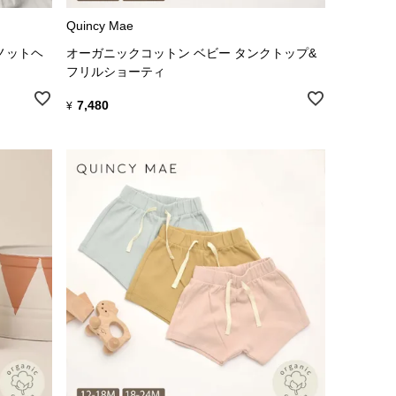
Quincy Mae
ノットヘ
オーガニックコットン ベビー タンクトップ&
フリルショーティ
7,480
¥
って使いやすいものを作り出しています。