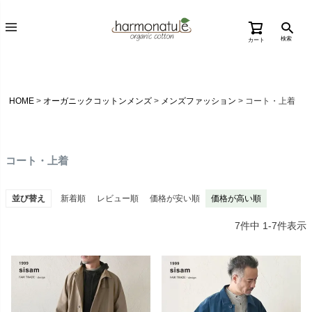
検索
カート
HOME
オーガニックコットンメンズ
メンズファッション
コート・上着
コート・上着
並び替え
新着順
レビュー順
価格が安い順
価格が高い順
7
件中
1
-
7
件表示