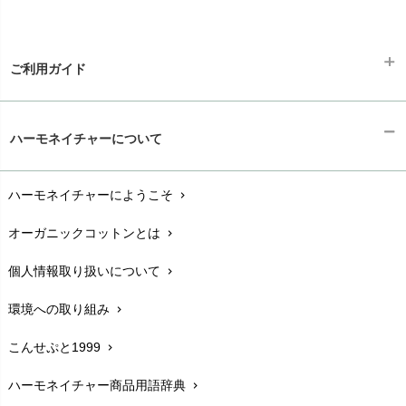
Think-B（シンクビー）
HAPPY PLACE（ハッピープレイス）
SkinAware（スキンアウェア）
Hatley（ハットレイ）
生活アートクラブ
ご利用ガイド
kidscase（キッズケース）
Tsukuba Cotton（つくばコットン）
LITTLE INDIANS（リトルインディアンズ）
天衣無縫
ギフトラッピング
L'ovedbaby（ラブドベビー）
chevron_right
ハーモネイチャーについて
nanadecor（ナナデェコール）
Lovingly Organics（ラビングリー）
お支払い方法
chevron_right
nayuta（ナユタ）
Madame MO（マダムモー）
ぬくぐるみ工房
ハーモネイチャーにようこそ
chevron_right
配送と送料
maggies（マギーズ）
chevron_right
HAYASHI
MAINIO（マイニオ）
オーガニックコットンとは
chevron_right
在庫状況と発送予定
chevron_right
Haruulala（ハルウララ）
MATONA（マトナ）
Pantyliners Organics（パンティライナーズ）
個人情報取り扱いについて
chevron_right
サイズ・寸法
MAUD N LIL（モード・ン・リル）
chevron_right
PeopleTree（ピープルツリー）
maxomorra（マクソモーラ）
環境への取り組み
chevron_right
生地・素材
chevron_right
plantia（プランティア）
mini rodini（ミニロディーニ）
PRISTINE（プリスティン）
こんせぷと1999
chevron_right
お手入れについて
Molo（モロ）
chevron_right
fromF（フロムエフ）
My Little Cozmo（マイリトルコズモ）
ハーモネイチャー商品用語辞典
chevron_right
レビューを書こう
chevron_right
nadadelazos（ナダデラゾス）