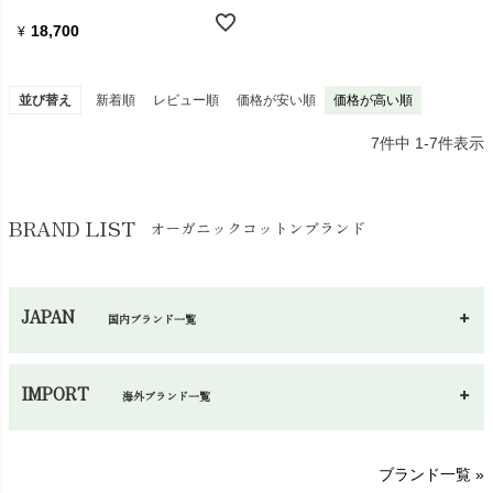
18,700
¥
並び替え
新着順
レビュー順
価格が安い順
価格が高い順
7
件中
1
-
7
件表示
BRAND LIST
オーガニックコットンブランド
JAPAN
国内ブランド一覧
あ～さ
へ～わ
し～ふ
IMPORT
海外ブランド一覧
sisam（シサム）
A～G
O～Z
H～N
ブランド一覧 »
SISIFILLE（シシフィーユ）