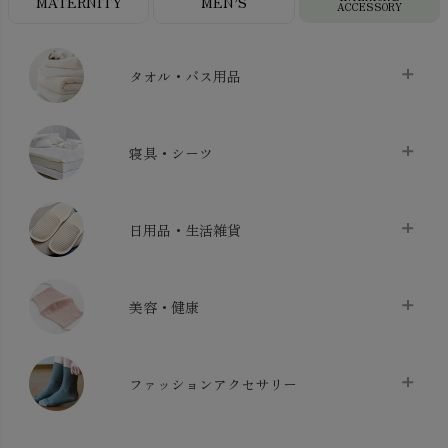
MATERNITY
MEN’S
ACCESSORY
タオル・バス用品
タオル
chevron_right
寝具・シーツ
バス用品
chevron_right
ベッドシーツ
chevron_right
日用品・生活雑貨
布団カバー・カバーセット
chevron_right
クッション
chevron_right
枕・ピローケース
chevron_right
美容・健康
生地・手芸用品
chevron_right
防水シート
chevron_right
マスク
chevron_right
スリッパ・ルームシューズ
chevron_right
ケット・綿毛布
ファッションアクセサリー
chevron_right
コットン・綿棒
chevron_right
せっけん・洗剤
chevron_right
布団
chevron_right
靴下・タイツ・レッグウェア
chevron_right