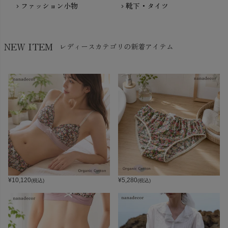
ファッション小物
靴下・タイツ
chevron_right
chevron_right
NEW ITEM
レディースカテゴリの新着アイテム
¥
10,120
¥
5,280
(税込)
(税込)