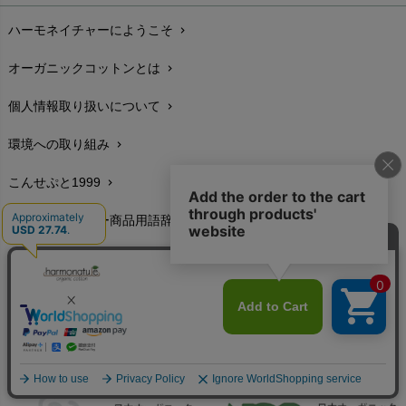
ハーモネイチャーにようこそ
chevron_right
配送と送料
chevron_right
オーガニックコットンとは
chevron_right
在庫状況と発送予定
chevron_right
個人情報取り扱いについて
chevron_right
サイズ・寸法
chevron_right
環境への取り組み
chevron_right
生地・素材
chevron_right
こんせぷと1999
chevron_right
お手入れについて
chevron_right
ハーモネイチャー商品用語辞典
chevron_right
レビューを書こう
chevron_right
特定商取引に基づく表示
chevron_right
返品交換
chevron_right
FAXでのご注文
chevron_right
お問い合わせ
chevron_right