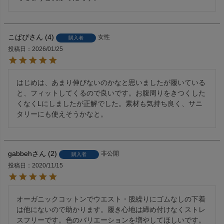
こぱぴ
4
女性
購入者
投稿日
2026/01/25
はじめは、あまり伸びないのかなと思いましたが履いている
と、フィットしてくるので良いです。お腹周りをきつくした
くなくLにしましたが正解でした。素材も気持ち良く、サニ
タリーにも使えそうかなと。
gabbeh
2
非公開
購入者
投稿日
2020/11/15
オーガニックコットンでウエスト・股繰りにゴムなしの下着
は他にないので助かります。履き心地は締め付けなくストレ
スフリーです。色のバリエーションを増やしてほしいです。