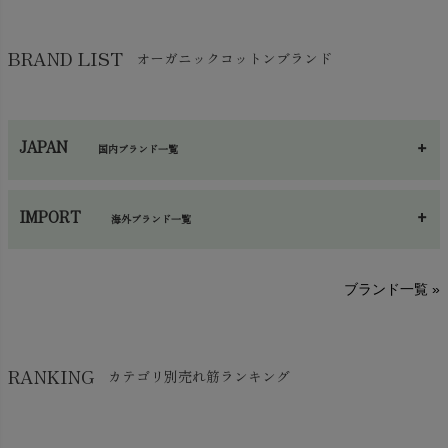
ガーゼ
chevron_right
その他小物・雑貨
chevron_right
バッグ
chevron_right
保湿・スキンケア・サポーター
chevron_right
ヨガマット・カーペット
BRAND LIST
オーガニックコットンブランド
chevron_right
ハンカチ
chevron_right
カイロ・湯たんぽ
chevron_right
ネックウエア
chevron_right
JAPAN
国内ブランド一覧
手袋・アームカバー
chevron_right
あ～さ
へ～わ
し～ふ
帽子・かさ・その他
chevron_right
IMPORT
海外ブランド一覧
sisam（シサム）
A～G
O～Z
H～N
ブランド一覧 »
SISIFILLE（シシフィーユ）
Think-B（シンクビー）
HAPPY PLACE（ハッピープレイス）
SkinAware（スキンアウェア）
Hatley（ハットレイ）
RANKING
カテゴリ別売れ筋ランキング
生活アートクラブ
kidscase（キッズケース）
Tsukuba Cotton（つくばコットン）
LITTLE INDIANS（リトルインディアンズ）
天衣無縫
L'ovedbaby（ラブドベビー）