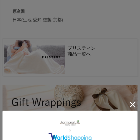
原産国
日本(生地:愛知 縫製:京都)
プリスティン
商品一覧へ