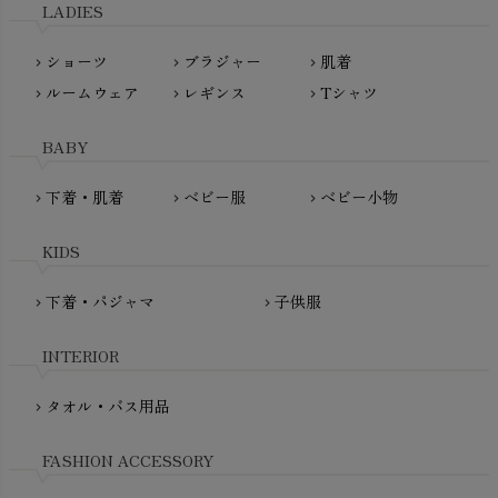
LADIES
nanadecor（ナナデェコール）
Lovingly Organics（ラビングリー）
nayuta（ナユタ）
ショーツ
ブラジャー
肌着
Madame MO（マダムモー）
chevron_right
chevron_right
chevron_right
ぬくぐるみ工房
ルームウェア
レギンス
Tシャツ
maggies（マギーズ）
chevron_right
chevron_right
chevron_right
HAYASHI
MAINIO（マイニオ）
Haruulala（ハルウララ）
BABY
MATONA（マトナ）
Pantyliners Organics（パンティライナーズ）
MAUD N LIL（モード・ン・リル）
下着・肌着
ベビー服
ベビー小物
chevron_right
chevron_right
chevron_right
PeopleTree（ピープルツリー）
maxomorra（マクソモーラ）
plantia（プランティア）
mini rodini（ミニロディーニ）
KIDS
PRISTINE（プリスティン）
Molo（モロ）
fromF（フロムエフ）
下着・パジャマ
子供服
chevron_right
chevron_right
My Little Cozmo（マイリトルコズモ）
nadadelazos（ナダデラゾス）
INTERIOR
NATURAPURA（ナチュラプラ）
NewNative（ニューネイティブ）
タオル・バス用品
chevron_right
Nukleus（ニュクレス）
FASHION ACCESSORY