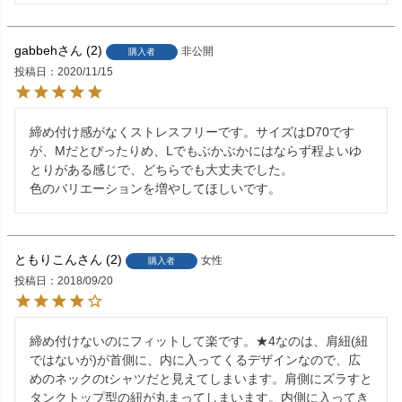
gabbeh
2
非公開
購入者
投稿日
2020/11/15
締め付け感がなくストレスフリーです。サイズはD70です
が、Mだとぴったりめ、Lでもぶかぶかにはならず程よいゆ
とりがある感じで、どちらでも大丈夫でした。

色のバリエーションを増やしてほしいです。
ともりこん
2
女性
購入者
投稿日
2018/09/20
締め付けないのにフィットして楽です。★4なのは、肩紐(紐
ではないが)が首側に、内に入ってくるデザインなので、広
めのネックのtシャツだと見えてしまいます。肩側にズラすと
タンクトップ型の紐が丸まってしまいます。内側に入ってき