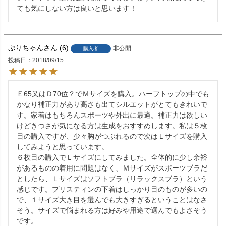
ても気にしない方は良いと思います！
ぷりちゃん
6
非公開
購入者
投稿日
2018/09/15
Ｅ65又はＤ70位？でＭサイズを購入。ハーフトップの中でも
かなり補正力があり高さも出てシルエットがとてもきれいで
す。家着はもちろんスポーツや外出に最適。補正力は欲しい
けどきつさが気になる方は生成をおすすめします。私は５枚
目の購入ですが、少々胸がつぶれるので次はＬサイズを購入
してみようと思っています。

６枚目の購入でＬサイズにしてみました。全体的に少し余裕
があるものの着用に問題はなく、Ｍサイズがスポーツブラだ
としたら、Ｌサイズはソフトブラ（リラックスブラ）という
感じです。プリスティンの下着はしっかり目のものが多いの
で、１サイズ大き目を選んでも大きすぎるということはなさ
そう。サイズで悩まれる方は好みや用途で選んでもよさそう
です。