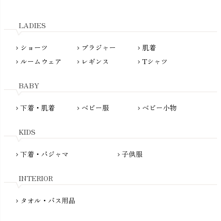
LITTLE INDIANS（リトルインディアンズ）
天衣無縫
L'ovedbaby（ラブドベビー）
LADIES
nanadecor（ナナデェコール）
Lovingly Organics（ラビングリー）
nayuta（ナユタ）
ショーツ
ブラジャー
肌着
Madame MO（マダムモー）
chevron_right
chevron_right
chevron_right
ぬくぐるみ工房
ルームウェア
レギンス
Tシャツ
maggies（マギーズ）
chevron_right
chevron_right
chevron_right
HAYASHI
MAINIO（マイニオ）
Haruulala（ハルウララ）
BABY
MATONA（マトナ）
Pantyliners Organics（パンティライナーズ）
MAUD N LIL（モード・ン・リル）
下着・肌着
ベビー服
ベビー小物
chevron_right
chevron_right
chevron_right
PeopleTree（ピープルツリー）
maxomorra（マクソモーラ）
plantia（プランティア）
mini rodini（ミニロディーニ）
KIDS
PRISTINE（プリスティン）
Molo（モロ）
fromF（フロムエフ）
下着・パジャマ
子供服
chevron_right
chevron_right
My Little Cozmo（マイリトルコズモ）
nadadelazos（ナダデラゾス）
INTERIOR
NATURAPURA（ナチュラプラ）
NewNative（ニューネイティブ）
タオル・バス用品
chevron_right
Nukleus（ニュクレス）