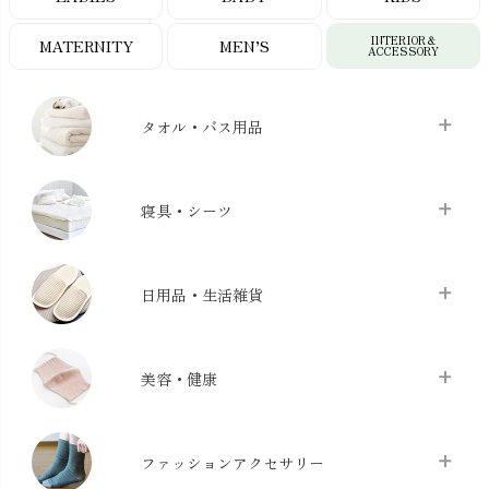
INTERIOR＆
MATERNITY
MEN’S
ACCESSORY
タオル・バス用品
タオル
chevron_right
寝具・シーツ
バス用品
chevron_right
ベッドシーツ
chevron_right
日用品・生活雑貨
布団カバー・カバーセット
chevron_right
クッション
chevron_right
枕・ピローケース
chevron_right
美容・健康
生地・手芸用品
chevron_right
防水シート
chevron_right
マスク
chevron_right
スリッパ・ルームシューズ
chevron_right
ケット・綿毛布
ファッションアクセサリー
chevron_right