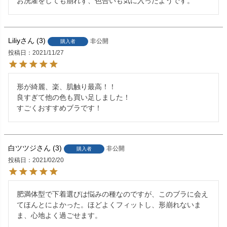
お洗濯をしても崩れず、色合いも気に入ったようです。
Liliy
3
非公開
購入者
投稿日
2021/11/27
形が綺麗、楽、肌触り最高！！

良すぎて他の色も買い足しました！

すごくおすすめブラです！
白ツツジ
3
非公開
購入者
投稿日
2021/02/20
肥満体型で下着選びは悩みの種なのですが、このブラに会え
てほんとによかった。ほどよくフィットし、形崩れないま
ま、心地よく過ごせます。