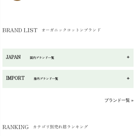
コットン・綿棒
chevron_right
せっけん・洗剤
chevron_right
布団
chevron_right
靴下・タイツ・レッグウェア
chevron_right
ガーゼ
chevron_right
その他小物・雑貨
chevron_right
バッグ
chevron_right
保湿・スキンケア・サポーター
chevron_right
ヨガマット・カーペット
BRAND LIST
オーガニックコットンブランド
chevron_right
ハンカチ
chevron_right
カイロ・湯たんぽ
chevron_right
ネックウエア
chevron_right
JAPAN
国内ブランド一覧
手袋・アームカバー
chevron_right
あ～さ
へ～わ
し～ふ
帽子・かさ・その他
chevron_right
IMPORT
海外ブランド一覧
sisam（シサム）
A～G
O～Z
H～N
ブランド一覧 »
SISIFILLE（シシフィーユ）
Think-B（シンクビー）
HAPPY PLACE（ハッピープレイス）
SkinAware（スキンアウェア）
Hatley（ハットレイ）
RANKING
カテゴリ別売れ筋ランキング
生活アートクラブ
kidscase（キッズケース）
Tsukuba Cotton（つくばコットン）