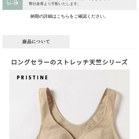
local_shipping
弊社倉庫より手配いたします。
納期の詳細はこちらをご確認ください。
商品について
ロングセラーのストレッチ天竺シリーズ