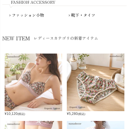
FASHION ACCESSORY
ファッション小物
靴下・タイツ
chevron_right
chevron_right
NEW ITEM
レディースカテゴリの新着アイテム
¥
10,120
¥
5,280
(税込)
(税込)