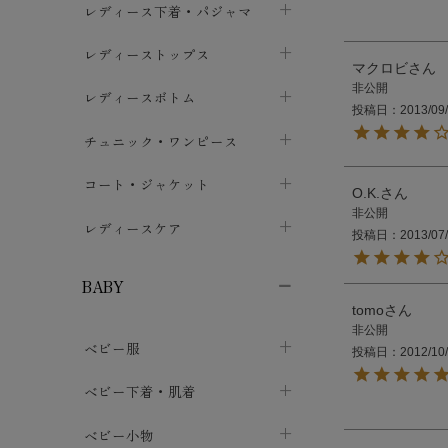
レディース下着・パジャマ
ブラジャー
レディーストップス
chevron_right
マクロビ
非公開
ショーツ
カットソー・Tシャツ
レディースボトム
chevron_right
chevron_right
投稿日
2013/09
レディースインナー・肌着
シャツ・ブラウス
スカート
chevron_right
チュニック・ワンピース
chevron_right
chevron_right
レギンス・スパッツ
パーカー・スウェット
レディースパンツ
半袖・袖なし
chevron_right
chevron_right
コート・ジャケット
chevron_right
chevron_right
O.K.
非公開
パジャマ・ルームウェア
カーディガン・ボレロ・ベスト
長袖・７分袖
chevron_right
chevron_right
レディースケア
chevron_right
投稿日
2013/07
ニット・セーター
chevron_right
布ナプキン
chevron_right
BABY
パンティライナー
tomo
chevron_right
非公開
ベビー服
紙ナプキン
投稿日
2012/10
chevron_right
カバーオール・ロンパース
ベビー下着・肌着
chevron_right
セパレート・上下セット
コンビ肌着
ベビー小物
chevron_right
chevron_right