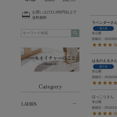
My Page
お問合せ
お気に入り
redeem
お買い上げ11,000円以上で
送料無料
ラベンダー
購入者
非公開
投稿日
2022/02
はるのえる
購入者
非公開
投稿日
2016/10
Category
ほっこり
非公開
LADIES
投稿日
2014/11