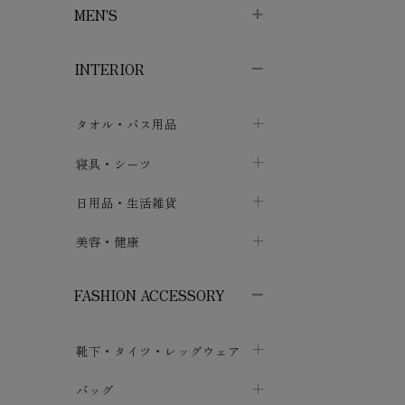
MEN'S
子供ボトムス
子供タイツ・レギンス
子供雑貨
chevron_right
chevron_right
chevron_right
INTERIOR
メンズ下着・パジャマ
子供上着・アウター
子供パジャマ
chevron_right
chevron_right
メンズインナー・肌着
メンズファッション
子供ローブ
chevron_right
chevron_right
タオル・バス用品
ボクサーパンツ
シャツ・カットソー
chevron_right
chevron_right
タオル
寝具・シーツ
chevron_right
ブリーフ
セーター・トレーナー・パーカ
chevron_right
chevron_right
バス用品
ベッドシーツ
日用品・生活雑貨
chevron_right
chevron_right
トランクス
ボトムス
chevron_right
chevron_right
布団カバー・カバーセット
クッション
美容・健康
chevron_right
chevron_right
アンダーパンツ・ももひき
コート・上着
chevron_right
chevron_right
枕・ピローケース
生地・手芸用品
マスク
chevron_right
chevron_right
chevron_right
FASHION ACCESSORY
メンズパジャマ
chevron_right
防水シート
スリッパ・ルームシューズ
コットン・綿棒
chevron_right
chevron_right
chevron_right
靴下・タイツ・レッグウェア
ケット・綿毛布
せっけん・洗剤
ガーゼ
chevron_right
chevron_right
chevron_right
フットカバー・アンクレット
布団
バッグ
その他小物・雑貨
chevron_right
保湿・スキンケア・サポーター
chevron_right
chevron_right
chevron_right