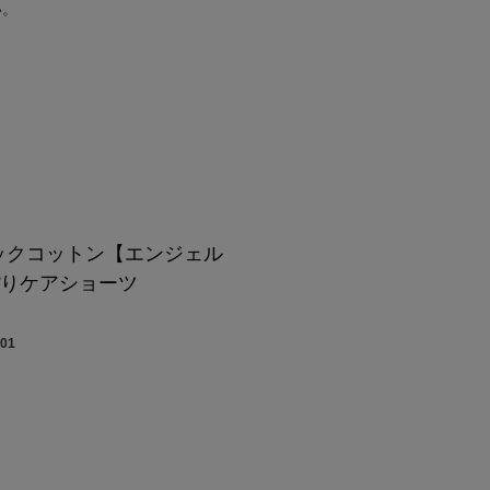
い。
ックコットン【エンジェル
ぽりケアショーツ
001