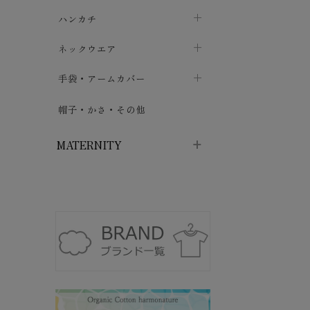
ソックス
巾着・ポーチ
ヨガマット・カーペット
ハンカチ
chevron_right
カイロ・湯たんぽ
chevron_right
chevron_right
chevron_right
ハイソックス
バッグ・ポシェット
タオルハンカチ
chevron_right
ネックウエア
chevron_right
chevron_right
五本指・足袋ソックス
ガーゼハンカチ
マフラー
chevron_right
手袋・アームカバー
chevron_right
chevron_right
タイツ
ハンカチ
ストール
chevron_right
ショート丈
chevron_right
chevron_right
帽子・かさ・その他
chevron_right
レッグウォーマー
ネックカバー・スヌード
chevron_right
ロング丈
chevron_right
chevron_right
MATERNITY
マタニティウェア・授乳服
マタニティウェア・授乳服
授乳下着・パジャマ
chevron_right
マタニティ・授乳ブラジャー
マタ
ニティ・ママ雑貨
chevron_right
授乳パッド
授乳ケープ
chevron_right
chevron_right
マタニティショーツ
授乳クッション・枕
chevron_right
chevron_right