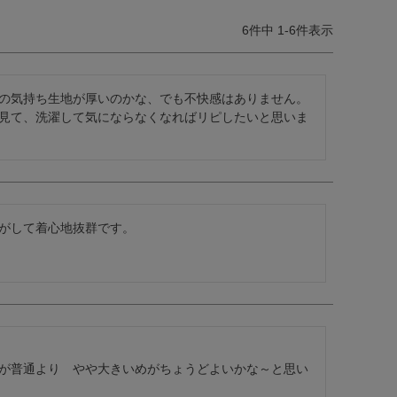
6
件中
1
-
6
件表示
の気持ち生地が厚いのかな、でも不快感はありません。
見て、洗濯して気にならなくなればリピしたいと思いま
がして着心地抜群です。
が普通より　やや大きいめがちょうどよいかな～と思い