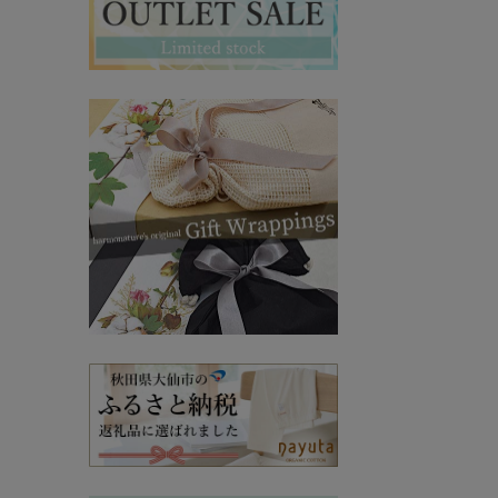
マタニティ・授乳インナー
その他ママ雑貨
chevron_right
chevron_right
妊婦帯・産前産後ガードル
chevron_right
マタニティ・授乳パジャマ
chevron_right