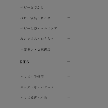
トップス
パンツ・オーバーパンツ
ベビー小物・雑貨
chevron_right
ベビーおでかけ
chevron_right
chevron_right
ボトムス
ボディスーツ
ベビー帽子
ベビーキャリー
chevron_right
chevron_right
ベビー寝具・ねんね
chevron_right
chevron_right
セレモニードレス
短肌着・長肌着
スタイ・よだれかけ
おでかけ用品・カバー・シート
chevron_right
ベビースリーパー
chevron_right
chevron_right
ベビー入浴・ヘルスケア
chevron_right
chevron_right
ワンピース・チュニック
肌着・下着
ミトン・手袋
chevron_right
ベビーパジャマ
chevron_right
ベビーおむつ・おむつカバー
chevron_right
ぬいぐるみ・おもちゃ
chevron_right
chevron_right
上着・アウター
ベビーおむつ・おむつカバー
靴下・タイツ
chevron_right
ベビー布団・シーツ
chevron_right
トレーニングパンツ
chevron_right
ファーストトイ
chevron_right
chevron_right
出産祝い・ご祝儀袋
chevron_right
トレーニングパンツ
レッグウォーマー・サポーター
ベビー枕・カバー
chevron_right
ベビーお風呂・ケア用品
chevron_right
ぬいぐるみ
chevron_right
chevron_right
chevron_right
KIDS
ベビー・キッズ腹巻
ベビーフェンス・安全用品
ガーゼ・クロス
chevron_right
知育玩具
chevron_right
chevron_right
chevron_right
キッズ・子供服
ブーティ・シューズ
ベビーおくるみ・アフガン
授乳クッション・枕
chevron_right
あみぐるみ
chevron_right
chevron_right
chevron_right
子供トップス
キッズ下着・パジャマ
マフラー
chevron_right
chevron_right
子供カーディガン・ベスト
子供肌着下着
キッズ雑貨・小物
汗取りパッド
chevron_right
chevron_right
chevron_right
子供チュニック・ワンピース
子供靴下
子供帽子
chevron_right
chevron_right
chevron_right