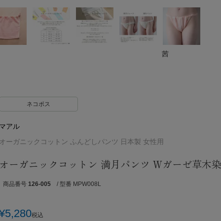
茜
ネコポス
マアル
オーガニックコットン ふんどしパンツ 日本製 女性用
オーガニックコットン 満月パンツ Wガーゼ草木
商品番号
126-005
/ 型番 MPW008L
¥
5,280
税込