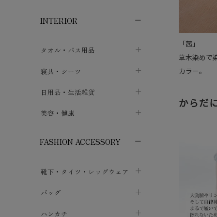
子供ボトムス
子供タイツ・レギンス
子供雑貨
chevron_right
chevron_right
chevron_right
INTERIOR
メンズ下着・パジャマ
子供上着・アウター
子供パジャマ
chevron_right
chevron_right
メンズインナー・肌着
メンズファッション
子供ローブ
chevron_right
「茜」
chevron_right
タオル・バス用品
草木染めで
ボクサーパンツ
シャツ・カットソー
chevron_right
chevron_right
タオル
カラー。
寝具・シーツ
chevron_right
ブリーフ
セーター・トレーナー・パーカ
chevron_right
chevron_right
バス用品
ベッドシーツ
日用品・生活雑貨
chevron_right
chevron_right
からだ
トランクス
ボトムス
chevron_right
chevron_right
布団カバー・カバーセット
クッション
美容・健康
chevron_right
chevron_right
アンダーパンツ・ももひき
コート・上着
chevron_right
chevron_right
枕・ピローケース
生地・手芸用品
マスク
chevron_right
chevron_right
chevron_right
FASHION ACCESSORY
メンズパジャマ
chevron_right
防水シート
スリッパ・ルームシューズ
コットン・綿棒
chevron_right
chevron_right
chevron_right
靴下・タイツ・レッグウェア
ケット・綿毛布
せっけん・洗剤
ガーゼ
chevron_right
chevron_right
chevron_right
フットカバー・アンクレット
布団
バッグ
その他小物・雑貨
chevron_right
保湿・スキンケア・サポーター
chevron_right
chevron_right
chevron_right
ソックス
巾着・ポーチ
ヨガマット・カーペット
ハンカチ
chevron_right
カイロ・湯たんぽ
chevron_right
chevron_right
chevron_right