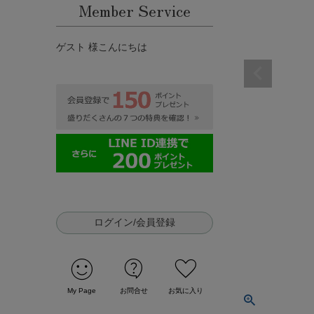
Member Service
ゲスト 様こんにちは
ログイン/会員登録
sentiment_satisfied
contact_support
favorite
My Page
お問合せ
お気に入り