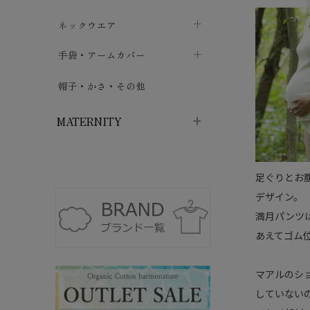
ハイソックス
バッグ・ポシェット
タオルハンカチ
chevron_right
ネックウエア
chevron_right
chevron_right
五本指・足袋ソックス
ガーゼハンカチ
マフラー
chevron_right
手袋・アームカバー
chevron_right
chevron_right
タイツ
ハンカチ
ストール
chevron_right
ショート丈
chevron_right
chevron_right
帽子・かさ・その他
chevron_right
レッグウォーマー
ネックカバー・スヌード
chevron_right
ロング丈
chevron_right
chevron_right
MATERNITY
マタニティウェア・授乳服
足ぐりとお
マタニティウェア・授乳服
授乳下着・パジャマ
chevron_right
デザイン。
満月パンツ
マタニティ・授乳ブラジャー
マタ
ニティ・ママ雑貨
chevron_right
あえてゴム
授乳パッド
授乳ケープ
chevron_right
chevron_right
マアルのシ
マタニティショーツ
授乳クッション・枕
chevron_right
chevron_right
していない
マタニティ・授乳インナー