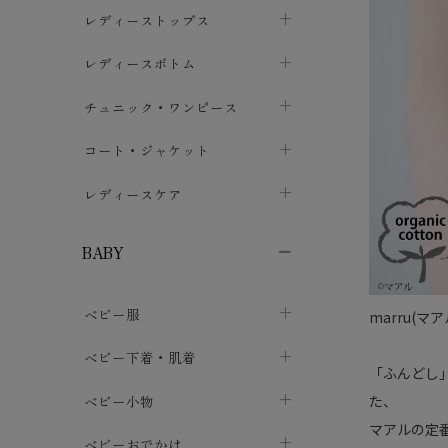
ブラジャー
レディーストップス
chevron_right
ショーツ
カットソー・Tシャツ
レディースボトム
chevron_right
chevron_right
レディースインナー・肌着
シャツ・ブラウス
スカート
chevron_right
チュニック・ワンピース
chevron_right
chevron_right
レギンス・スパッツ
パーカー・スウェット
レディースパンツ
半袖・袖なし
chevron_right
chevron_right
コート・ジャケット
chevron_right
chevron_right
パジャマ・ルームウェア
カーディガン・ボレロ・ベスト
長袖・７分袖
chevron_right
chevron_right
レディースケア
chevron_right
ニット・セーター
chevron_right
布ナプキン
chevron_right
BABY
パンティライナー
chevron_right
ベビー服
marru(
紙ナプキン
chevron_right
カバーオール・ロンパース
ベビー下着・肌着
chevron_right
「ふんどし
セパレート・上下セット
コンビ肌着
た、
ベビー小物
chevron_right
chevron_right
マアルの定
トップス
パンツ・オーバーパンツ
ベビー小物・雑貨
chevron_right
ベビーおでかけ
chevron_right
chevron_right