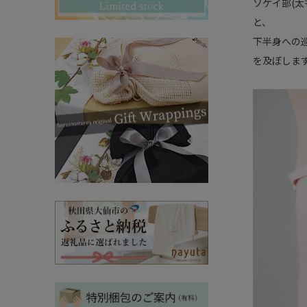
その他ママ雑貨
ソケイ部(
chevron_right
chevron_right
と、
妊婦帯・産前産後ガードル
chevron_right
下半身への
マタニティ・授乳パジャマ
を及ぼしま
chevron_right