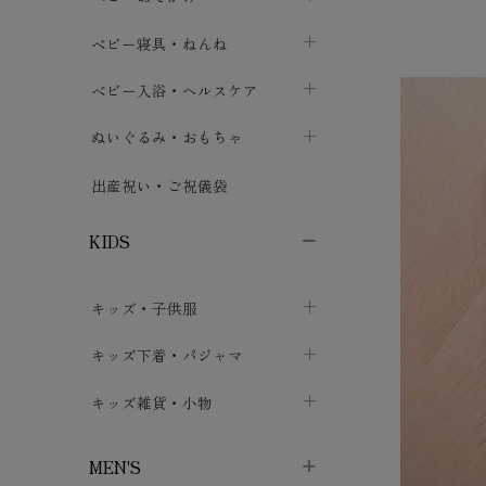
ボトムス
ボディスーツ
ベビー帽子
ベビーキャリー
chevron_right
chevron_right
ベビー寝具・ねんね
chevron_right
chevron_right
セレモニードレス
短肌着・長肌着
スタイ・よだれかけ
おでかけ用品・カバー・シート
chevron_right
ベビースリーパー
chevron_right
chevron_right
ベビー入浴・ヘルスケア
chevron_right
chevron_right
ワンピース・チュニック
肌着・下着
ミトン・手袋
chevron_right
ベビーパジャマ
chevron_right
ベビーおむつ・おむつカバー
chevron_right
ぬいぐるみ・おもちゃ
chevron_right
chevron_right
上着・アウター
ベビーおむつ・おむつカバー
靴下・タイツ
chevron_right
ベビー布団・シーツ
chevron_right
トレーニングパンツ
chevron_right
ファーストトイ
chevron_right
chevron_right
出産祝い・ご祝儀袋
chevron_right
トレーニングパンツ
レッグウォーマー・サポーター
ベビー枕・カバー
chevron_right
ベビーお風呂・ケア用品
chevron_right
ぬいぐるみ
chevron_right
chevron_right
chevron_right
KIDS
ベビー・キッズ腹巻
ベビーフェンス・安全用品
ガーゼ・クロス
chevron_right
知育玩具
chevron_right
chevron_right
chevron_right
キッズ・子供服
ブーティ・シューズ
ベビーおくるみ・アフガン
授乳クッション・枕
chevron_right
あみぐるみ
chevron_right
chevron_right
chevron_right
子供トップス
キッズ下着・パジャマ
マフラー
chevron_right
chevron_right
子供カーディガン・ベスト
子供肌着下着
キッズ雑貨・小物
汗取りパッド
chevron_right
chevron_right
chevron_right
子供チュニック・ワンピース
子供靴下
子供帽子
chevron_right
chevron_right
chevron_right
MEN'S