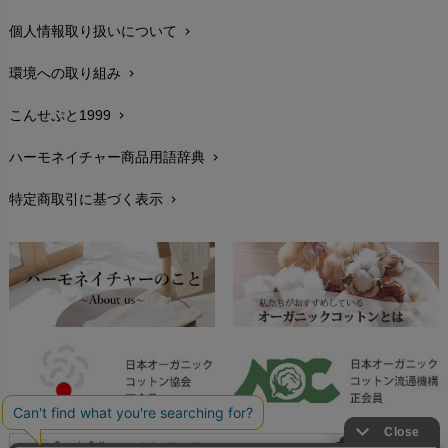
個人情報取り扱いについて
chevron_right
サイズ・寸法
chevron_right
環境への取り組み
chevron_right
生地・素材
chevron_right
こんせぷと1999
chevron_right
お手入れについて
chevron_right
ハーモネイチャー商品用語辞典
chevron_right
レビューを書こう
chevron_right
特定商取引に基づく表示
chevron_right
返品交換
chevron_right
FAXでのご注文
chevron_right
お問い合わせ
chevron_right