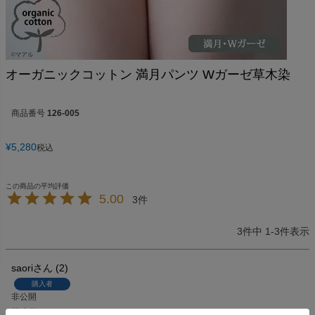
オーガニックコットン 満月パンツ Wガーゼ草木染
商品番号
126-005
¥
5,280
税込
5.00
3
3
件中
1
-
3
件表示
saori
2
購入者
非公開
投稿日
2020/12/17