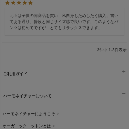
元々は子供の同商品を買い、私自身もためしたく購入。書い
てある通り、普段と同じサイズ感で良いです。このようなパ
ンツは初めてですが、とてもリラックスできます。
3
件中
1
-
3
件表示
ご利用ガイド
ギフトラッピング
chevron_right
ハーモネイチャーについて
お支払い方法
chevron_right
ハーモネイチャーにようこそ
chevron_right
配送と送料
chevron_right
オーガニックコットンとは
chevron_right
在庫状況と発送予定
chevron_right