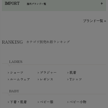
あ～さ
へ～わ
し～ふ
帽子・かさ・その他
chevron_right
IMPORT
海外ブランド一覧
sisam（シサム）
A～G
O～Z
H～N
ブランド一覧 »
SISIFILLE（シシフィーユ）
Think-B（シンクビー）
HAPPY PLACE（ハッピープレイス）
SkinAware（スキンアウェア）
Hatley（ハットレイ）
RANKING
カテゴリ別売れ筋ランキング
生活アートクラブ
kidscase（キッズケース）
Tsukuba Cotton（つくばコットン）
LITTLE INDIANS（リトルインディアンズ）
天衣無縫
L'ovedbaby（ラブドベビー）
LADIES
nanadecor（ナナデェコール）
Lovingly Organics（ラビングリー）
nayuta（ナユタ）
ショーツ
ブラジャー
肌着
Madame MO（マダムモー）
chevron_right
chevron_right
chevron_right
ぬくぐるみ工房
ルームウェア
レギンス
Tシャツ
maggies（マギーズ）
chevron_right
chevron_right
chevron_right
HAYASHI
MAINIO（マイニオ）
Haruulala（ハルウララ）
BABY
MATONA（マトナ）
Pantyliners Organics（パンティライナーズ）
MAUD N LIL（モード・ン・リル）
下着・肌着
ベビー服
ベビー小物
chevron_right
chevron_right
chevron_right
PeopleTree（ピープルツリー）
maxomorra（マクソモーラ）