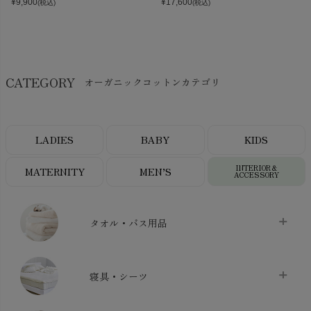
¥
9,900
¥
17,600
(税込)
(税込)
CATEGORY
オーガニックコットンカテゴリ
LADIES
BABY
KIDS
INTERIOR＆
MATERNITY
MEN’S
ACCESSORY
タオル・バス用品
タオル
chevron_right
寝具・シーツ
バス用品
chevron_right