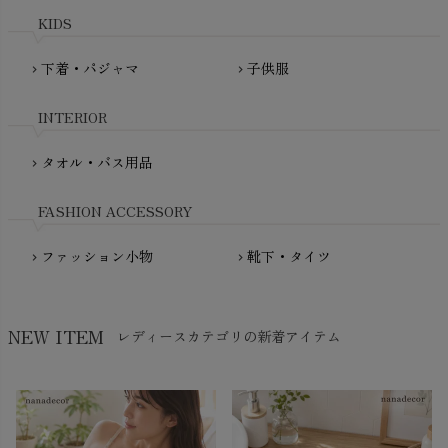
plantia（プランティア）
mini rodini（ミニロディーニ）
KIDS
PRISTINE（プリスティン）
Molo（モロ）
fromF（フロムエフ）
下着・パジャマ
子供服
chevron_right
chevron_right
My Little Cozmo（マイリトルコズモ）
nadadelazos（ナダデラゾス）
INTERIOR
NATURAPURA（ナチュラプラ）
NewNative（ニューネイティブ）
タオル・バス用品
chevron_right
Nukleus（ニュクレス）
FASHION ACCESSORY
ファッション小物
靴下・タイツ
chevron_right
chevron_right
NEW ITEM
レディースカテゴリの新着アイテム