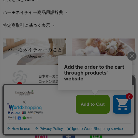
お手入れについて
chevron_right
ハーモネイチャー商品用語辞典
chevron_right
レビューを書こう
chevron_right
特定商取引に基づく表示
chevron_right
返品交換
chevron_right
FAXでのご注文
chevron_right
お問い合わせ
chevron_right