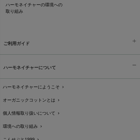
ハーモネイチャーの環境への
取り組み
ご利用ガイド
ギフトラッピング
chevron_right
ハーモネイチャーについて
お支払い方法
chevron_right
ハーモネイチャーにようこそ
chevron_right
配送と送料
chevron_right
オーガニックコットンとは
chevron_right
在庫状況と発送予定
chevron_right
個人情報取り扱いについて
chevron_right
サイズ・寸法
chevron_right
環境への取り組み
chevron_right
生地・素材
chevron_right
こんせぷと1999
chevron_right