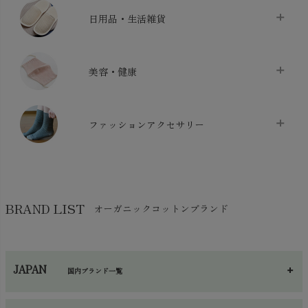
ベッドシーツ
chevron_right
日用品・生活雑貨
布団カバー・カバーセット
chevron_right
クッション
chevron_right
枕・ピローケース
chevron_right
美容・健康
生地・手芸用品
chevron_right
防水シート
chevron_right
マスク
chevron_right
スリッパ・ルームシューズ
chevron_right
ケット・綿毛布
ファッションアクセサリー
chevron_right
コットン・綿棒
chevron_right
せっけん・洗剤
chevron_right
布団
chevron_right
靴下・タイツ・レッグウェア
chevron_right
ガーゼ
chevron_right
その他小物・雑貨
chevron_right
バッグ
chevron_right
保湿・スキンケア・サポーター
chevron_right
ヨガマット・カーペット
BRAND LIST
オーガニックコットンブランド
chevron_right
ハンカチ
chevron_right
カイロ・湯たんぽ
chevron_right
ネックウエア
chevron_right
JAPAN
国内ブランド一覧
手袋・アームカバー
chevron_right