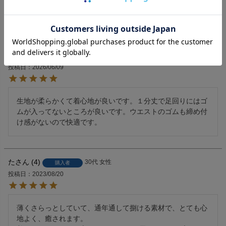
4.75
4
mido
8
非公開
購入者
投稿日
2026/06/09
生地が柔らかくて着心地が良いです。１分丈で足回りにはゴ
ムが入ってないところが良いです。ウエストのゴムも締め付
け感がないので快適です。
た
4
30代
女性
購入者
投稿日
2023/08/20
薄くさらっとしていて、通年通して捌ける素材で、とても心
地よく、癒されます。
