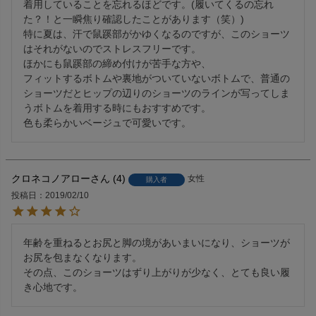
着用していることを忘れるほどです。(履いてくるの忘れ
た？！と一瞬焦り確認したことがあります（笑）)

特に夏は、汗で鼠蹊部がかゆくなるのですが、このショーツ
はそれがないのでストレスフリーです。

ほかにも鼠蹊部の締め付けが苦手な方や、

フィットするボトムや裏地がついていないボトムで、普通の
ショーツだとヒップの辺りのショーツのラインが写ってしま
うボトムを着用する時にもおすすめです。

クロネコノアロー
4
女性
購入者
投稿日
2019/02/10
年齢を重ねるとお尻と脚の境があいまいになり、ショーツが
お尻を包まなくなります。

その点、このショーツはずり上がりが少なく、とても良い履