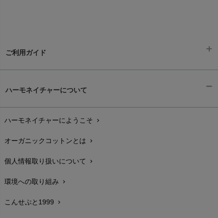
ご利用ガイド
ギフトラッピング
chevron_right
ハーモネイチャーについて
お支払い方法
chevron_right
ハーモネイチャーにようこそ
chevron_right
配送と送料
chevron_right
オーガニックコットンとは
chevron_right
在庫状況と発送予定
chevron_right
個人情報取り扱いについて
chevron_right
サイズ・寸法
chevron_right
環境への取り組み
chevron_right
生地・素材
chevron_right
こんせぷと1999
chevron_right
お手入れについて
chevron_right