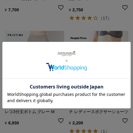
7,700
2,750
¥
¥
（17）
PRISTINE
PeopleTree
オーガニックコットン&ヤク テ
オーガニックコットン ストレッ
レコ3分丈ボトム グレー M
チ レディースボクサーショーツ
6,930
2,200
¥
¥
（1）