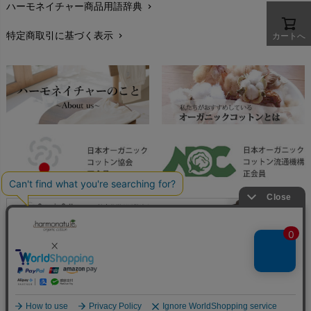
ハーモネイチャー商品用語辞典
chevron_right
レビューを書こう
chevron_right
特定商取引に基づく表示
カートへ
chevron_right
返品交換
chevron_right
FAXでのご注文
chevron_right
お問い合わせ
chevron_right