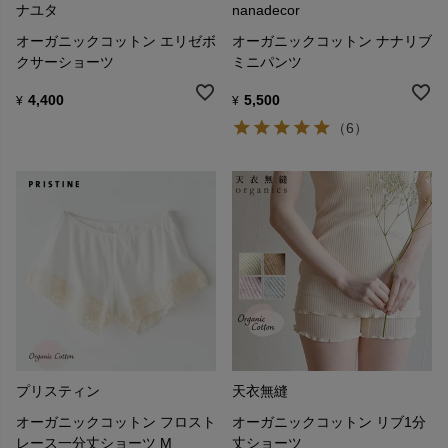
ナユタ
nanadecor
オーガニックコットン エリゼボ
オーガニックコットン ナナリブ
クサーショーツ
ミニパンツ
4,400
5,500
¥
¥
（6）
プリスティン
天衣無縫
オーガニックコットン フロスト
オーガニックコットン リブ1分
レース一分丈ショーツ M
丈ショーツ