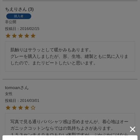
ちえり
3
購入者
非公開
投稿日
2016/02/15
肌触りはサラッとして暖かみもあります。

グレーを購入しましたが、形、生地、縫製ともに気に入りま
したので、またリピートしたいと思います。
tomoan
女性
投稿日
2014/03/01
写真で見る通りババシャツ感は否めませんが、着心地はオー
ガニックコットンならではの気持ちよさがあります。

１５３センチ４０キロもない体型ですが、ぶかぶかにはなら