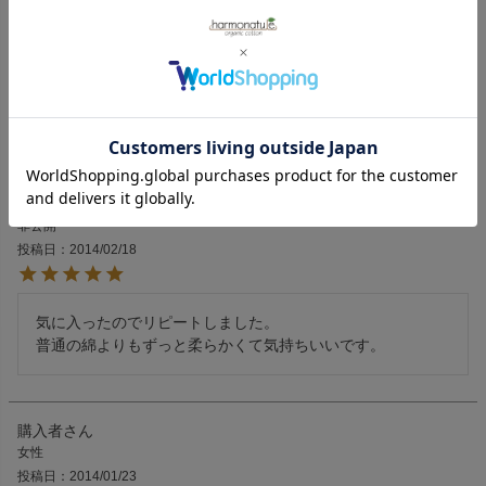
ず結構フィットしています。

なので普段 Lサイズの方にはすこし窮屈に感じるかもしれま
せん。

一度お洗濯すると袖がきもち縮みました。

丈が長くお腹がすっぽり隠れるのは安心感がありますね。お
すすめです。
購入者
非公開
投稿日
2014/02/18
気に入ったのでリピートしました。

購入者
女性
投稿日
2014/01/23