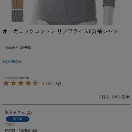
オーガニックコットン リブフライス8分袖シャツ
商品番号
35-045
¥
4,598
税込
4.50
8
8
件中
1
-
8
件表示
購入者
1
購入者
非公開
投稿日
2025/01/03