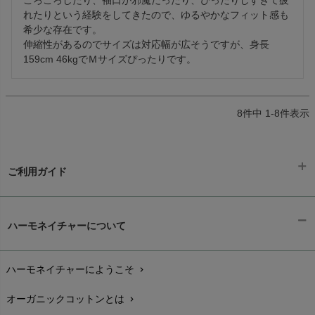
ごろごろしたり、袖口が邪魔だったり、ぴったりしすぎて疲
れたりという経験をしてきたので、ゆるやかなフィット感も
希少な存在です。

伸縮性があるのでサイズは対応幅が広そうですが、身長
159cm 46kgでＭサイズぴったりです。　
8
件中
1
-
8
件表示
ご利用ガイド
ギフトラッピング
chevron_right
ハーモネイチャーについて
お支払い方法
chevron_right
ハーモネイチャーにようこそ
chevron_right
配送と送料
chevron_right
オーガニックコットンとは
chevron_right
在庫状況と発送予定
chevron_right