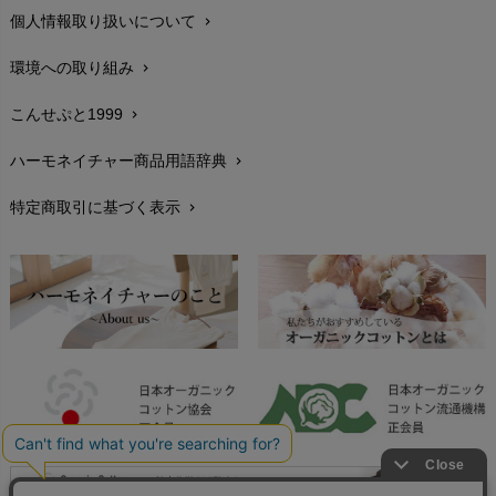
個人情報取り扱いについて
chevron_right
サイズ・寸法
chevron_right
環境への取り組み
chevron_right
生地・素材
chevron_right
こんせぷと1999
chevron_right
お手入れについて
chevron_right
ハーモネイチャー商品用語辞典
chevron_right
レビューを書こう
chevron_right
特定商取引に基づく表示
chevron_right
返品交換
chevron_right
FAXでのご注文
chevron_right
お問い合わせ
chevron_right