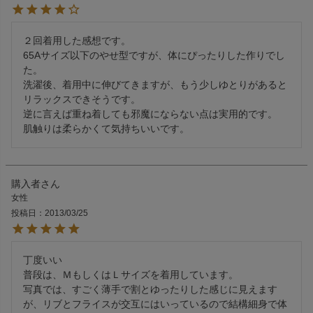
２回着用した感想です。

65Aサイズ以下のやせ型ですが、体にぴったりした作りでし
た。

洗濯後、着用中に伸びてきますが、もう少しゆとりがあると
リラックスできそうです。

逆に言えば重ね着しても邪魔にならない点は実用的です。

肌触りは柔らかくて気持ちいいです。　
購入者
女性
投稿日
2013/03/25
丁度いい

普段は、ＭもしくはＬサイズを着用しています。

写真では、すごく薄手で割とゆったりした感じに見えます
が、リブとフライスが交互にはいっているので結構細身で体