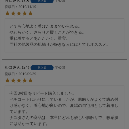
おだ
15
非公開
購入者
投稿日
2019/11/19
とても心地よく着けたままでいられる。

やわらかく、さらりと履くことができる。

重ね着するとあたたかく、重宝。

同社の他製品の肌触りが好きな人にはとてもオススメ。
ルコ
24
非公開
購入者
投稿日
2019/09/29
今回3枚目をリピート購入しました。

ペチコート代わりにしていましたが、肌触りがよくて締め付
け感がなく、着心地が良いので、夏場の自宅用として着用し
ています。

ナユタさんの商品は、本当にどれも優しい肌触りで、敏感肌
には助かっています。