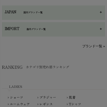
ネックウエア
chevron_right
JAPAN
国内ブランド一覧
手袋・アームカバー
chevron_right
あ～さ
へ～わ
し～ふ
帽子・かさ・その他
chevron_right
IMPORT
海外ブランド一覧
sisam（シサム）
A～G
O～Z
H～N
ブランド一覧 »
SISIFILLE（シシフィーユ）
Think-B（シンクビー）
HAPPY PLACE（ハッピープレイス）
SkinAware（スキンアウェア）
Hatley（ハットレイ）
RANKING
カテゴリ別売れ筋ランキング
生活アートクラブ
kidscase（キッズケース）
Tsukuba Cotton（つくばコットン）
LITTLE INDIANS（リトルインディアンズ）
天衣無縫
L'ovedbaby（ラブドベビー）
LADIES
nanadecor（ナナデェコール）
Lovingly Organics（ラビングリー）
nayuta（ナユタ）
ショーツ
ブラジャー
肌着
Madame MO（マダムモー）
chevron_right
chevron_right
chevron_right
ぬくぐるみ工房
ルームウェア
レギンス
Tシャツ
maggies（マギーズ）
chevron_right
chevron_right
chevron_right
HAYASHI