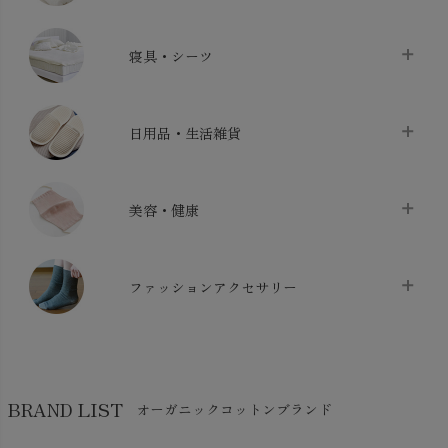
タオル
chevron_right
寝具・シーツ
バス用品
chevron_right
ベッドシーツ
chevron_right
日用品・生活雑貨
布団カバー・カバーセット
chevron_right
クッション
chevron_right
枕・ピローケース
chevron_right
美容・健康
生地・手芸用品
chevron_right
防水シート
chevron_right
マスク
chevron_right
スリッパ・ルームシューズ
chevron_right
ケット・綿毛布
ファッションアクセサリー
chevron_right
コットン・綿棒
chevron_right
せっけん・洗剤
chevron_right
布団
chevron_right
靴下・タイツ・レッグウェア
chevron_right
ガーゼ
chevron_right
その他小物・雑貨
chevron_right
バッグ
chevron_right
保湿・スキンケア・サポーター
chevron_right
ヨガマット・カーペット
BRAND LIST
オーガニックコットンブランド
chevron_right
ハンカチ
chevron_right
カイロ・湯たんぽ
chevron_right