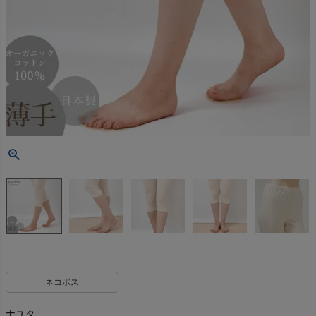
ネコポス
ナユタ