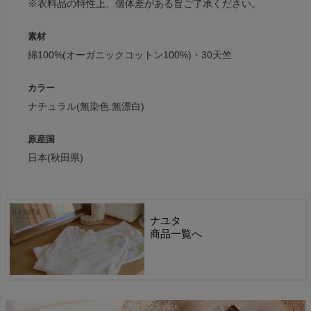
※衣料品の特性上、個体差がある旨ご了承ください。
素材
綿100%(オーガニックコットン100%)・30天竺
カラー
ナチュラル(無染色.無漂白)
原産国
日本(秋田県)
ナユタ
商品一覧へ