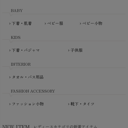
MAINIO（マイニオ）
Haruulala（ハルウララ）
BABY
MATONA（マトナ）
Pantyliners Organics（パンティライナーズ）
MAUD N LIL（モード・ン・リル）
下着・肌着
ベビー服
ベビー小物
chevron_right
chevron_right
chevron_right
PeopleTree（ピープルツリー）
maxomorra（マクソモーラ）
plantia（プランティア）
mini rodini（ミニロディーニ）
KIDS
PRISTINE（プリスティン）
Molo（モロ）
fromF（フロムエフ）
下着・パジャマ
子供服
chevron_right
chevron_right
My Little Cozmo（マイリトルコズモ）
nadadelazos（ナダデラゾス）
INTERIOR
NATURAPURA（ナチュラプラ）
NewNative（ニューネイティブ）
タオル・バス用品
chevron_right
Nukleus（ニュクレス）
FASHION ACCESSORY
ファッション小物
靴下・タイツ
chevron_right
chevron_right
NEW ITEM
レディースカテゴリの新着アイテム