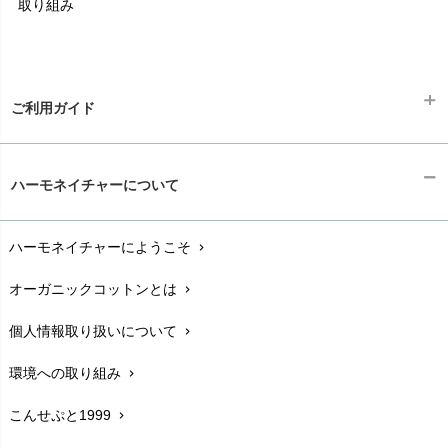
取り組み
ご利用ガイド
ギフトラッピング
chevron_right
ハーモネイチャーについて
お支払い方法
chevron_right
ハーモネイチャーにようこそ
chevron_right
配送と送料
chevron_right
オーガニックコットンとは
chevron_right
在庫状況と発送予定
chevron_right
個人情報取り扱いについて
chevron_right
サイズ・寸法
chevron_right
環境への取り組み
chevron_right
生地・素材
chevron_right
こんせぷと1999
chevron_right
お手入れについて
chevron_right