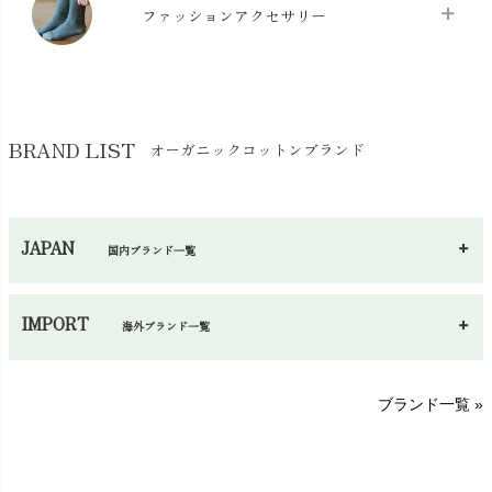
スリッパ・ルームシューズ
chevron_right
ケット・綿毛布
ファッションアクセサリー
chevron_right
コットン・綿棒
chevron_right
せっけん・洗剤
chevron_right
布団
chevron_right
靴下・タイツ・レッグウェア
chevron_right
ガーゼ
chevron_right
その他小物・雑貨
chevron_right
バッグ
chevron_right
保湿・スキンケア・サポーター
chevron_right
ヨガマット・カーペット
BRAND LIST
オーガニックコットンブランド
chevron_right
ハンカチ
chevron_right
カイロ・湯たんぽ
chevron_right
ネックウエア
chevron_right
JAPAN
国内ブランド一覧
手袋・アームカバー
chevron_right
あ～さ
へ～わ
し～ふ
帽子・かさ・その他
chevron_right
IMPORT
海外ブランド一覧
sisam（シサム）
A～G
O～Z
H～N
ブランド一覧 »
SISIFILLE（シシフィーユ）
Think-B（シンクビー）
HAPPY PLACE（ハッピープレイス）
SkinAware（スキンアウェア）
Hatley（ハットレイ）