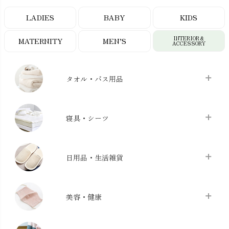
LADIES
BABY
KIDS
INTERIOR＆
MATERNITY
MEN’S
ACCESSORY
タオル・バス用品
タオル
chevron_right
寝具・シーツ
バス用品
chevron_right
ベッドシーツ
chevron_right
日用品・生活雑貨
布団カバー・カバーセット
chevron_right
クッション
chevron_right
枕・ピローケース
chevron_right
美容・健康
生地・手芸用品
chevron_right
防水シート
chevron_right
マスク
chevron_right