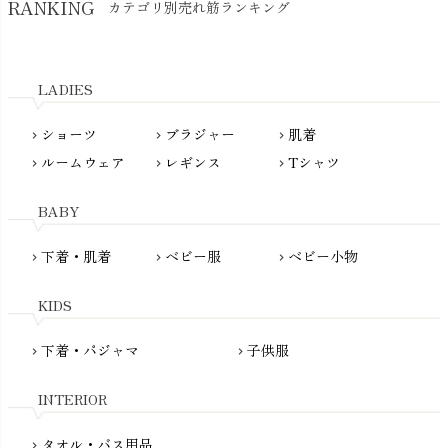
RANKING
カテゴリ別売れ筋ランキング
生活アートクラブ
kidscase（キッズケース）
Tsukuba Cotton（つくばコットン）
LITTLE INDIANS（リトルインディアンズ）
天衣無縫
L'ovedbaby（ラブドベビー）
LADIES
nanadecor（ナナデェコール）
Lovingly Organics（ラビングリー）
nayuta（ナユタ）
ショーツ
ブラジャー
肌着
Madame MO（マダムモー）
chevron_right
chevron_right
chevron_right
ぬくぐるみ工房
ルームウェア
レギンス
Tシャツ
maggies（マギーズ）
chevron_right
chevron_right
chevron_right
HAYASHI
MAINIO（マイニオ）
Haruulala（ハルウララ）
BABY
MATONA（マトナ）
Pantyliners Organics（パンティライナーズ）
MAUD N LIL（モード・ン・リル）
下着・肌着
ベビー服
ベビー小物
chevron_right
chevron_right
chevron_right
PeopleTree（ピープルツリー）
maxomorra（マクソモーラ）
plantia（プランティア）
mini rodini（ミニロディーニ）
KIDS
PRISTINE（プリスティン）
Molo（モロ）
fromF（フロムエフ）
下着・パジャマ
子供服
chevron_right
chevron_right
My Little Cozmo（マイリトルコズモ）
nadadelazos（ナダデラゾス）
INTERIOR
NATURAPURA（ナチュラプラ）
NewNative（ニューネイティブ）
タオル・バス用品
chevron_right