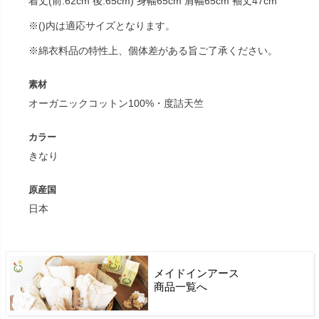
着丈(前:62cm 後:65cm) 身幅65cm 肩幅65cm 袖丈47cm
※()内は適応サイズとなります。
※綿衣料品の特性上、個体差がある旨ご了承ください。
素材
オーガニックコットン100%・度詰天竺
カラー
きなり
原産国
日本
メイドインアース
商品一覧へ