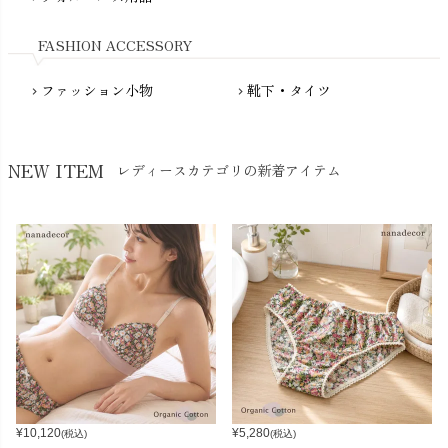
Nukleus（ニュクレス）
FASHION ACCESSORY
ファッション小物
靴下・タイツ
chevron_right
chevron_right
NEW ITEM
レディースカテゴリの新着アイテム
¥
10,120
¥
5,280
(税込)
(税込)