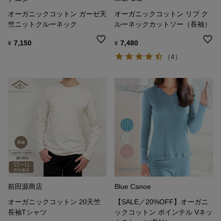
オーガニックコットン ガーゼ天
オーガニックコットン リブ ク
竺ニットクルーネック
ルーネックカットソー（長袖）
7,150
7,480
¥
¥
（4）
前田源商店
Blue Canoe
オーガニックコットン 20天竺
【SALE／20%OFF】オーガニ
長袖Tシャツ
ックコットン ポインテル Vネッ