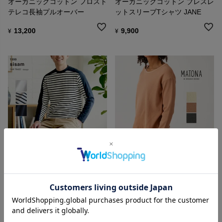
オーガニックコットン フロスト
オーガニックコットン ブレスレ
テレコ長袖プルオーバー
ットスリーブTシャツ JANE
13,200
9,900
¥
¥
sisam
MATONA
オーガニックコットン ユニセッ
オーガニックコットン ワッフル
クス長袖Tシャツ
べーシックロングスリーブ
8,250
10,230
¥
¥