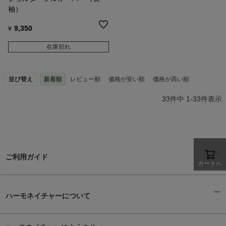
袖）
9,350
¥
在庫切れ
並び替え
新着順
レビュー順
価格が安い順
価格が高い順
33
件中
1
-
33
件表示
ご利用ガイド
カートへ
ギフトラッピング
chevron_right
ハーモネイチャーについて
お支払い方法
chevron_right