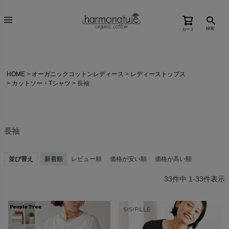
検索
カート
HOME
オーガニックコットンレディース
レディーストップス
カットソー・Tシャツ
長袖
長袖
並び替え
新着順
レビュー順
価格が安い順
価格が高い順
33
件中
1
-
33
件表示