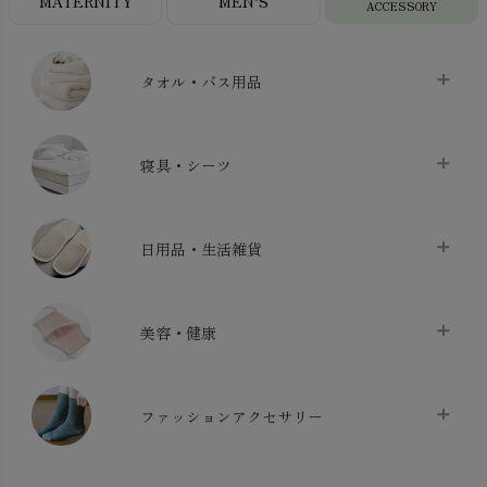
MATERNITY
MEN’S
ACCESSORY
タオル・バス用品
タオル
chevron_right
寝具・シーツ
バス用品
chevron_right
ベッドシーツ
chevron_right
日用品・生活雑貨
布団カバー・カバーセット
chevron_right
クッション
chevron_right
枕・ピローケース
chevron_right
美容・健康
生地・手芸用品
chevron_right
防水シート
chevron_right
マスク
chevron_right
スリッパ・ルームシューズ
chevron_right
ケット・綿毛布
ファッションアクセサリー
chevron_right
コットン・綿棒
chevron_right
せっけん・洗剤
chevron_right
布団
chevron_right
靴下・タイツ・レッグウェア
chevron_right