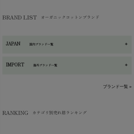
ガーゼ
chevron_right
その他小物・雑貨
chevron_right
バッグ
chevron_right
保湿・スキンケア・サポーター
chevron_right
ヨガマット・カーペット
BRAND LIST
オーガニックコットンブランド
chevron_right
ハンカチ
chevron_right
カイロ・湯たんぽ
chevron_right
ネックウエア
chevron_right
JAPAN
国内ブランド一覧
手袋・アームカバー
chevron_right
あ～さ
へ～わ
し～ふ
帽子・かさ・その他
chevron_right
IMPORT
海外ブランド一覧
sisam（シサム）
A～G
O～Z
H～N
ブランド一覧 »
SISIFILLE（シシフィーユ）
Think-B（シンクビー）
HAPPY PLACE（ハッピープレイス）
SkinAware（スキンアウェア）
Hatley（ハットレイ）
RANKING
カテゴリ別売れ筋ランキング
生活アートクラブ
kidscase（キッズケース）
Tsukuba Cotton（つくばコットン）
LITTLE INDIANS（リトルインディアンズ）
天衣無縫
L'ovedbaby（ラブドベビー）