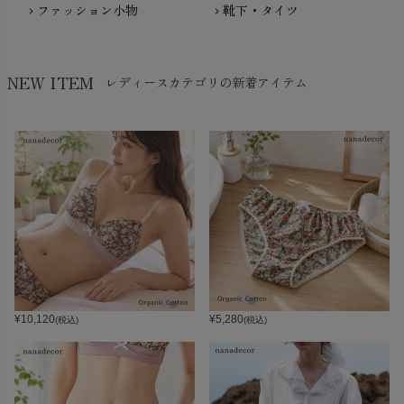
ファッション小物
靴下・タイツ
chevron_right
chevron_right
NEW ITEM
レディースカテゴリの新着アイテム
¥
10,120
¥
5,280
(税込)
(税込)