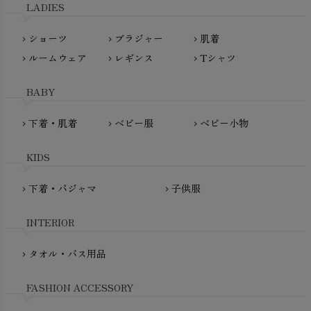
LADIES
nanadecor（ナナデェコール）
Lovingly Organics（ラビングリー）
nayuta（ナユタ）
ショーツ
ブラジャー
肌着
Madame MO（マダムモー）
chevron_right
chevron_right
chevron_right
ぬくぐるみ工房
ルームウェア
レギンス
Tシャツ
maggies（マギーズ）
chevron_right
chevron_right
chevron_right
HAYASHI
MAINIO（マイニオ）
Haruulala（ハルウララ）
BABY
MATONA（マトナ）
Pantyliners Organics（パンティライナーズ）
MAUD N LIL（モード・ン・リル）
下着・肌着
ベビー服
ベビー小物
chevron_right
chevron_right
chevron_right
PeopleTree（ピープルツリー）
maxomorra（マクソモーラ）
plantia（プランティア）
mini rodini（ミニロディーニ）
KIDS
PRISTINE（プリスティン）
Molo（モロ）
fromF（フロムエフ）
下着・パジャマ
子供服
chevron_right
chevron_right
My Little Cozmo（マイリトルコズモ）
nadadelazos（ナダデラゾス）
INTERIOR
NATURAPURA（ナチュラプラ）
NewNative（ニューネイティブ）
タオル・バス用品
chevron_right
Nukleus（ニュクレス）
FASHION ACCESSORY