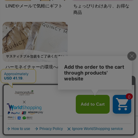
LINEやメールで気軽にギフト
ちょっぴりわけあり、お得な
商品
ハーモネイチャーの環境への
取り組み
ご利用ガイド
ギフトラッピング
chevron_right
ハーモネイチャーについて
お支払い方法
chevron_right