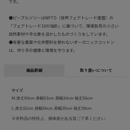
です。
●ピープルツリーはWFTO（世界フェアトレード連盟）の
「フェアトレード10の指針」に基づいて、環境負荷の小さい
自然素材や手仕事を活かしたものづくりをしています。
●有害な農薬や化学肥料を使わないオーガニックコットン
は、作り手の健康と環境を守ります。
商品詳細
取り扱いについて
サイズ
M:身丈60cm 身幅53cm 肩幅34cm 袖丈56cm
L:身丈62cm 身幅56cm 肩幅35cm 袖丈58cm
※衣料品の特性上、個体差がある旨ご了承ください。