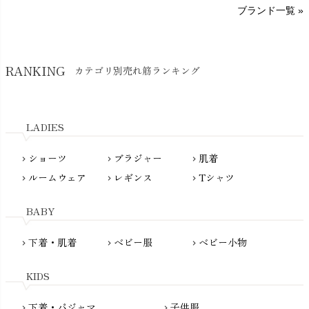
H～N
ブランド一覧 »
SISIFILLE（シシフィーユ）
Think-B（シンクビー）
HAPPY PLACE（ハッピープレイス）
SkinAware（スキンアウェア）
Hatley（ハットレイ）
RANKING
カテゴリ別売れ筋ランキング
生活アートクラブ
kidscase（キッズケース）
Tsukuba Cotton（つくばコットン）
LITTLE INDIANS（リトルインディアンズ）
天衣無縫
L'ovedbaby（ラブドベビー）
LADIES
nanadecor（ナナデェコール）
Lovingly Organics（ラビングリー）
nayuta（ナユタ）
ショーツ
ブラジャー
肌着
Madame MO（マダムモー）
chevron_right
chevron_right
chevron_right
ぬくぐるみ工房
ルームウェア
レギンス
Tシャツ
maggies（マギーズ）
chevron_right
chevron_right
chevron_right
HAYASHI
MAINIO（マイニオ）
Haruulala（ハルウララ）
BABY
MATONA（マトナ）
Pantyliners Organics（パンティライナーズ）
MAUD N LIL（モード・ン・リル）
下着・肌着
ベビー服
ベビー小物
chevron_right
chevron_right
chevron_right
PeopleTree（ピープルツリー）
maxomorra（マクソモーラ）
plantia（プランティア）
mini rodini（ミニロディーニ）
KIDS
PRISTINE（プリスティン）
Molo（モロ）
fromF（フロムエフ）
下着・パジャマ
子供服
chevron_right
chevron_right