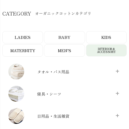
CATEGORY
オーガニックコットンカテゴリ
LADIES
BABY
KIDS
INTERIOR＆
MATERNITY
MEN’S
ACCESSORY
タオル・バス用品
タオル
chevron_right
寝具・シーツ
バス用品
chevron_right
ベッドシーツ
chevron_right
日用品・生活雑貨
布団カバー・カバーセット
chevron_right