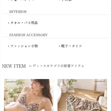
My Little Cozmo（マイリトルコズモ）
nadadelazos（ナダデラゾス）
INTERIOR
NATURAPURA（ナチュラプラ）
NewNative（ニューネイティブ）
タオル・バス用品
chevron_right
Nukleus（ニュクレス）
FASHION ACCESSORY
ファッション小物
靴下・タイツ
chevron_right
chevron_right
NEW ITEM
レディースカテゴリの新着アイテム