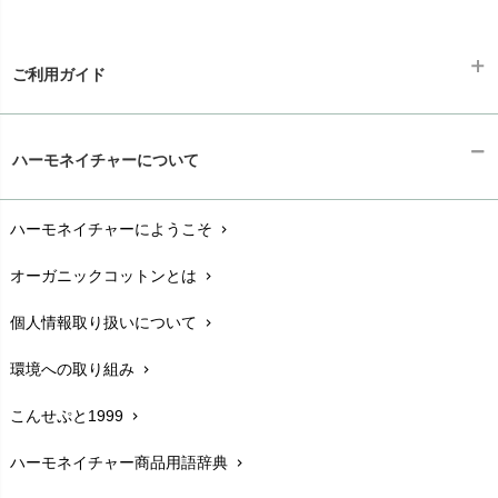
ご利用ガイド
ギフトラッピング
chevron_right
ハーモネイチャーについて
お支払い方法
chevron_right
ハーモネイチャーにようこそ
chevron_right
配送と送料
chevron_right
オーガニックコットンとは
chevron_right
在庫状況と発送予定
chevron_right
個人情報取り扱いについて
chevron_right
サイズ・寸法
chevron_right
環境への取り組み
chevron_right
生地・素材
chevron_right
こんせぷと1999
chevron_right
お手入れについて
chevron_right
ハーモネイチャー商品用語辞典
chevron_right
レビューを書こう
chevron_right