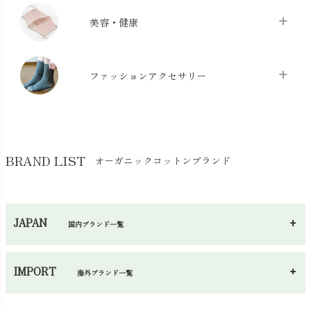
クッション
chevron_right
枕・ピローケース
chevron_right
美容・健康
生地・手芸用品
chevron_right
防水シート
chevron_right
マスク
chevron_right
スリッパ・ルームシューズ
chevron_right
ケット・綿毛布
ファッションアクセサリー
chevron_right
コットン・綿棒
chevron_right
せっけん・洗剤
chevron_right
布団
chevron_right
靴下・タイツ・レッグウェア
chevron_right
ガーゼ
chevron_right
その他小物・雑貨
chevron_right
バッグ
chevron_right
保湿・スキンケア・サポーター
chevron_right
ヨガマット・カーペット
BRAND LIST
オーガニックコットンブランド
chevron_right
ハンカチ
chevron_right
カイロ・湯たんぽ
chevron_right
ネックウエア
chevron_right
JAPAN
国内ブランド一覧
手袋・アームカバー
chevron_right
あ～さ
へ～わ
し～ふ
帽子・かさ・その他
chevron_right
IMPORT
海外ブランド一覧
sisam（シサム）
A～G
O～Z