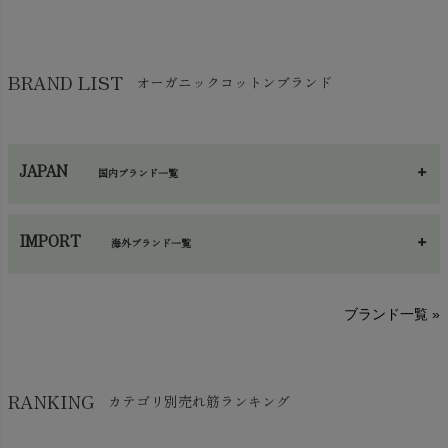
布団
chevron_right
靴下・タイツ・レッグウェア
chevron_right
ガーゼ
chevron_right
その他小物・雑貨
chevron_right
バッグ
chevron_right
保湿・スキンケア・サポーター
chevron_right
ヨガマット・カーペット
BRAND LIST
オーガニックコットンブランド
chevron_right
ハンカチ
chevron_right
カイロ・湯たんぽ
chevron_right
ネックウエア
chevron_right
JAPAN
国内ブランド一覧
手袋・アームカバー
chevron_right
あ～さ
へ～わ
し～ふ
帽子・かさ・その他
chevron_right
IMPORT
海外ブランド一覧
sisam（シサム）
A～G
O～Z
H～N
ブランド一覧 »
SISIFILLE（シシフィーユ）
Think-B（シンクビー）
HAPPY PLACE（ハッピープレイス）
SkinAware（スキンアウェア）
Hatley（ハットレイ）
RANKING
カテゴリ別売れ筋ランキング
生活アートクラブ
kidscase（キッズケース）
Tsukuba Cotton（つくばコットン）
LITTLE INDIANS（リトルインディアンズ）