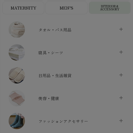
INTERIOR＆
MATERNITY
MEN’S
ACCESSORY
タオル・バス用品
タオル
chevron_right
寝具・シーツ
バス用品
chevron_right
ベッドシーツ
chevron_right
日用品・生活雑貨
布団カバー・カバーセット
chevron_right
クッション
chevron_right
枕・ピローケース
chevron_right
美容・健康
生地・手芸用品
chevron_right
防水シート
chevron_right
マスク
chevron_right
スリッパ・ルームシューズ
chevron_right
ケット・綿毛布
ファッションアクセサリー
chevron_right
コットン・綿棒
chevron_right
せっけん・洗剤
chevron_right