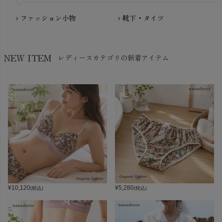
ファッション小物
靴下・タイツ
chevron_right
chevron_right
NEW ITEM
レディースカテゴリの新着アイテム
¥
10,120
¥
5,280
(税込)
(税込)