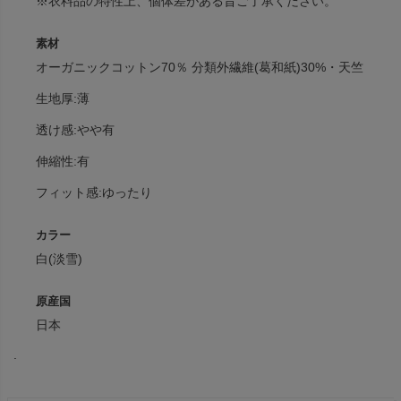
※衣料品の特性上、個体差がある旨ご了承ください。
素材
オーガニックコットン70％ 分類外繊維(葛和紙)30%・天竺
生地厚:薄
透け感:やや有
伸縮性:有
フィット感:ゆったり
カラー
白(淡雪)
原産国
日本
.