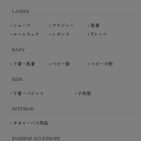
天衣無縫
L'ovedbaby（ラブドベビー）
LADIES
nanadecor（ナナデェコール）
Lovingly Organics（ラビングリー）
nayuta（ナユタ）
ショーツ
ブラジャー
肌着
Madame MO（マダムモー）
chevron_right
chevron_right
chevron_right
ぬくぐるみ工房
ルームウェア
レギンス
Tシャツ
maggies（マギーズ）
chevron_right
chevron_right
chevron_right
HAYASHI
MAINIO（マイニオ）
Haruulala（ハルウララ）
BABY
MATONA（マトナ）
Pantyliners Organics（パンティライナーズ）
MAUD N LIL（モード・ン・リル）
下着・肌着
ベビー服
ベビー小物
chevron_right
chevron_right
chevron_right
PeopleTree（ピープルツリー）
maxomorra（マクソモーラ）
plantia（プランティア）
mini rodini（ミニロディーニ）
KIDS
PRISTINE（プリスティン）
Molo（モロ）
fromF（フロムエフ）
下着・パジャマ
子供服
chevron_right
chevron_right
My Little Cozmo（マイリトルコズモ）
nadadelazos（ナダデラゾス）
INTERIOR
NATURAPURA（ナチュラプラ）
NewNative（ニューネイティブ）
タオル・バス用品
chevron_right
Nukleus（ニュクレス）
FASHION ACCESSORY