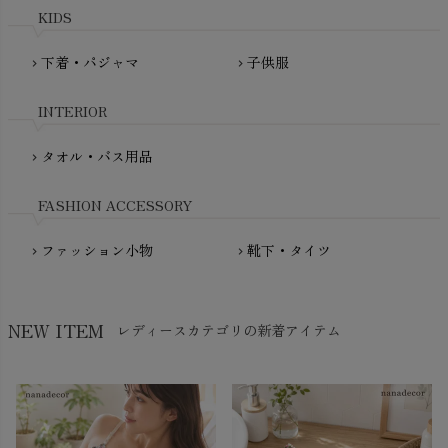
mini rodini（ミニロディーニ）
KIDS
PRISTINE（プリスティン）
Molo（モロ）
fromF（フロムエフ）
下着・パジャマ
子供服
chevron_right
chevron_right
My Little Cozmo（マイリトルコズモ）
nadadelazos（ナダデラゾス）
INTERIOR
NATURAPURA（ナチュラプラ）
NewNative（ニューネイティブ）
タオル・バス用品
chevron_right
Nukleus（ニュクレス）
FASHION ACCESSORY
ファッション小物
靴下・タイツ
chevron_right
chevron_right
NEW ITEM
レディースカテゴリの新着アイテム