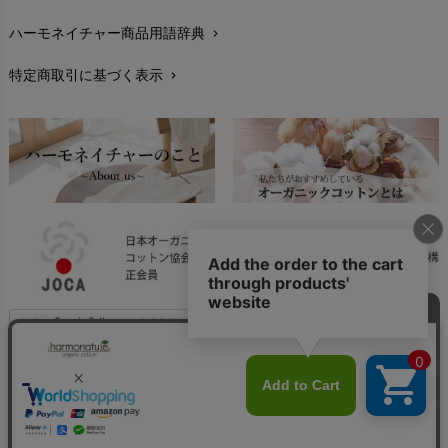
ハーモネイチャー商品用語辞典
chevron_right
レビューを書こう
chevron_right
特定商取引に基づく表示
chevron_right
返品交換
chevron_right
FAXでのご注文
chevron_right
お問い合わせ
chevron_right