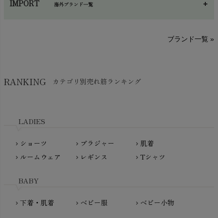
IMPORT
海外ブランド一覧
sisam（シサム）
A～G
O～Z
H～N
ブランド一覧 »
SISIFILLE（シシフィーユ）
Think-B（シンクビー）
HAPPY PLACE（ハッピープレイス）
SkinAware（スキンアウェア）
Hatley（ハットレイ）
RANKING
カテゴリ別売れ筋ランキング
生活アートクラブ
kidscase（キッズケース）
Tsukuba Cotton（つくばコットン）
LITTLE INDIANS（リトルインディアンズ）
天衣無縫
L'ovedbaby（ラブドベビー）
LADIES
nanadecor（ナナデェコール）
Lovingly Organics（ラビングリー）
nayuta（ナユタ）
ショーツ
ブラジャー
肌着
Madame MO（マダムモー）
chevron_right
chevron_right
chevron_right
ぬくぐるみ工房
ルームウェア
レギンス
Tシャツ
maggies（マギーズ）
chevron_right
chevron_right
chevron_right
HAYASHI
MAINIO（マイニオ）
Haruulala（ハルウララ）
BABY
MATONA（マトナ）
Pantyliners Organics（パンティライナーズ）
MAUD N LIL（モード・ン・リル）
下着・肌着
ベビー服
ベビー小物
chevron_right
chevron_right
chevron_right
PeopleTree（ピープルツリー）
maxomorra（マクソモーラ）
plantia（プランティア）