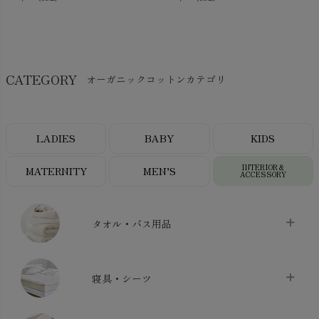
CATEGORY
オーガニックコットンカテゴリ
LADIES
BABY
KIDS
INTERIOR＆
MATERNITY
MEN’S
ACCESSORY
タオル・バス用品
タオル
chevron_right
寝具・シーツ
バス用品
chevron_right