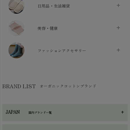
ベッドシーツ
chevron_right
日用品・生活雑貨
布団カバー・カバーセット
chevron_right
クッション
chevron_right
枕・ピローケース
chevron_right
美容・健康
生地・手芸用品
chevron_right
防水シート
chevron_right
マスク
chevron_right
スリッパ・ルームシューズ
chevron_right
ケット・綿毛布
ファッションアクセサリー
chevron_right
コットン・綿棒
chevron_right
せっけん・洗剤
chevron_right
布団
chevron_right
靴下・タイツ・レッグウェア
chevron_right
ガーゼ
chevron_right
その他小物・雑貨
chevron_right
バッグ
chevron_right
保湿・スキンケア・サポーター
chevron_right
ヨガマット・カーペット
BRAND LIST
オーガニックコットンブランド
chevron_right
ハンカチ
chevron_right
カイロ・湯たんぽ
chevron_right
ネックウエア
chevron_right
JAPAN
国内ブランド一覧
手袋・アームカバー
chevron_right
あ～さ
へ～わ
し～ふ
帽子・かさ・その他
chevron_right