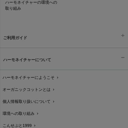
ハーモネイチャーの環境への
取り組み
ご利用ガイド
ギフトラッピング
chevron_right
ハーモネイチャーについて
お支払い方法
chevron_right
ハーモネイチャーにようこそ
chevron_right
配送と送料
chevron_right
オーガニックコットンとは
chevron_right
在庫状況と発送予定
chevron_right
個人情報取り扱いについて
chevron_right
サイズ・寸法
chevron_right
環境への取り組み
chevron_right
生地・素材
chevron_right
こんせぷと1999
chevron_right
お手入れについて
chevron_right