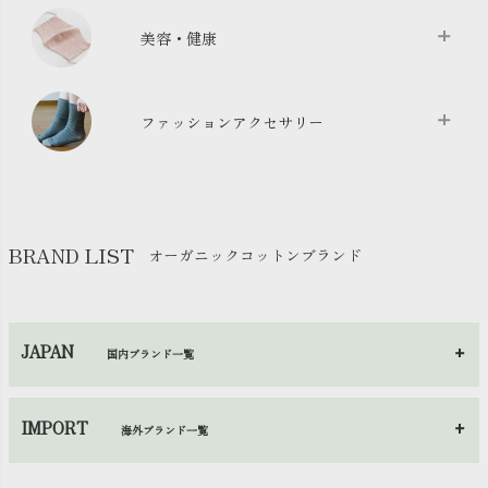
クッション
chevron_right
枕・ピローケース
chevron_right
美容・健康
生地・手芸用品
chevron_right
防水シート
chevron_right
マスク
chevron_right
スリッパ・ルームシューズ
chevron_right
ケット・綿毛布
ファッションアクセサリー
chevron_right
コットン・綿棒
chevron_right
せっけん・洗剤
chevron_right
布団
chevron_right
靴下・タイツ・レッグウェア
chevron_right
ガーゼ
chevron_right
その他小物・雑貨
chevron_right
バッグ
chevron_right
保湿・スキンケア・サポーター
chevron_right
ヨガマット・カーペット
BRAND LIST
オーガニックコットンブランド
chevron_right
ハンカチ
chevron_right
カイロ・湯たんぽ
chevron_right
ネックウエア
chevron_right
JAPAN
国内ブランド一覧
手袋・アームカバー
chevron_right
あ～さ
へ～わ
し～ふ
帽子・かさ・その他
chevron_right
IMPORT
海外ブランド一覧
sisam（シサム）