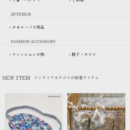
chevron_right
chevron_right
My Little Cozmo（マイリトルコズモ）
nadadelazos（ナダデラゾス）
INTERIOR
NATURAPURA（ナチュラプラ）
NewNative（ニューネイティブ）
タオル・バス用品
chevron_right
Nukleus（ニュクレス）
FASHION ACCESSORY
ファッション小物
靴下・タイツ
chevron_right
chevron_right
NEW ITEM
インテリアカテゴリの新着アイテム