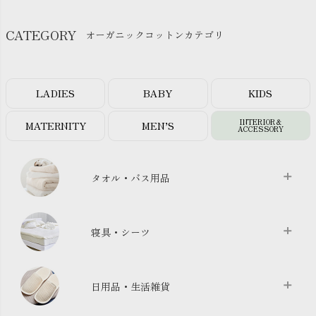
CATEGORY
オーガニックコットンカテゴリ
LADIES
BABY
KIDS
INTERIOR＆
MATERNITY
MEN’S
ACCESSORY
タオル・バス用品
タオル
chevron_right
寝具・シーツ
バス用品
chevron_right
ベッドシーツ
chevron_right
日用品・生活雑貨
布団カバー・カバーセット
chevron_right