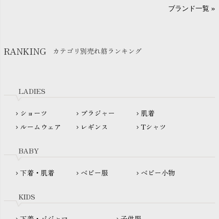
A～G
O～Z
H～N
ブランド一覧 »
SISIFILLE（シシフィーユ）
Think-B（シンクビー）
HAPPY PLACE（ハッピープレイス）
SkinAware（スキンアウェア）
Hatley（ハットレイ）
RANKING
カテゴリ別売れ筋ランキング
生活アートクラブ
kidscase（キッズケース）
Tsukuba Cotton（つくばコットン）
LITTLE INDIANS（リトルインディアンズ）
天衣無縫
L'ovedbaby（ラブドベビー）
LADIES
nanadecor（ナナデェコール）
Lovingly Organics（ラビングリー）
nayuta（ナユタ）
ショーツ
ブラジャー
肌着
Madame MO（マダムモー）
chevron_right
chevron_right
chevron_right
ぬくぐるみ工房
ルームウェア
レギンス
Tシャツ
maggies（マギーズ）
chevron_right
chevron_right
chevron_right
HAYASHI
MAINIO（マイニオ）
Haruulala（ハルウララ）
BABY
MATONA（マトナ）
Pantyliners Organics（パンティライナーズ）
MAUD N LIL（モード・ン・リル）
下着・肌着
ベビー服
ベビー小物
chevron_right
chevron_right
chevron_right
PeopleTree（ピープルツリー）
maxomorra（マクソモーラ）
plantia（プランティア）
mini rodini（ミニロディーニ）
KIDS
PRISTINE（プリスティン）
Molo（モロ）
fromF（フロムエフ）
下着・パジャマ
子供服