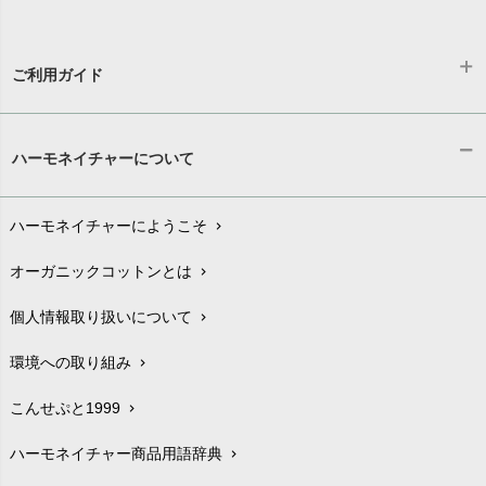
ご利用ガイド
ギフトラッピング
chevron_right
ハーモネイチャーについて
お支払い方法
chevron_right
ハーモネイチャーにようこそ
chevron_right
配送と送料
chevron_right
オーガニックコットンとは
chevron_right
在庫状況と発送予定
chevron_right
個人情報取り扱いについて
chevron_right
サイズ・寸法
chevron_right
環境への取り組み
chevron_right
生地・素材
chevron_right
こんせぷと1999
chevron_right
お手入れについて
chevron_right
ハーモネイチャー商品用語辞典
chevron_right
レビューを書こう
chevron_right