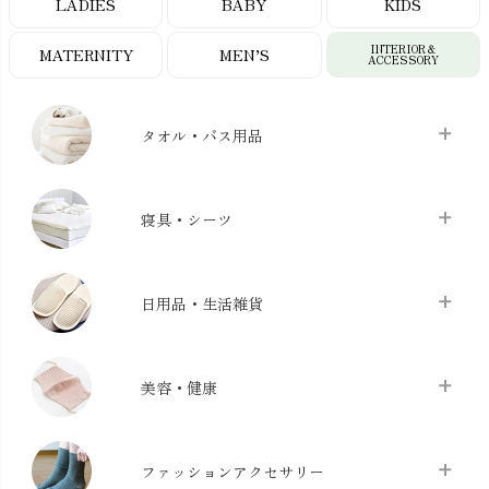
LADIES
BABY
KIDS
INTERIOR＆
MATERNITY
MEN’S
ACCESSORY
タオル・バス用品
タオル
chevron_right
寝具・シーツ
バス用品
chevron_right
ベッドシーツ
chevron_right
日用品・生活雑貨
布団カバー・カバーセット
chevron_right
クッション
chevron_right
枕・ピローケース
chevron_right
美容・健康
生地・手芸用品
chevron_right
防水シート
chevron_right
マスク
chevron_right
スリッパ・ルームシューズ
chevron_right
ケット・綿毛布
ファッションアクセサリー
chevron_right