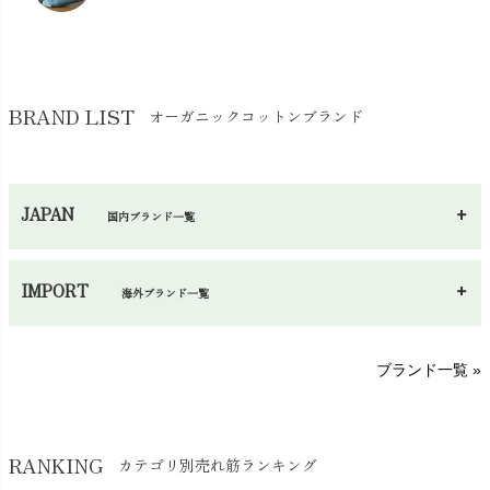
コットン・綿棒
chevron_right
せっけん・洗剤
chevron_right
布団
chevron_right
靴下・タイツ・レッグウェア
chevron_right
ガーゼ
chevron_right
その他小物・雑貨
chevron_right
バッグ
chevron_right
保湿・スキンケア・サポーター
chevron_right
ヨガマット・カーペット
BRAND LIST
オーガニックコットンブランド
chevron_right
ハンカチ
chevron_right
カイロ・湯たんぽ
chevron_right
ネックウエア
chevron_right
JAPAN
国内ブランド一覧
手袋・アームカバー
chevron_right
あ～さ
へ～わ
し～ふ
帽子・かさ・その他
chevron_right
IMPORT
海外ブランド一覧
sisam（シサム）
A～G
O～Z
H～N
ブランド一覧 »
SISIFILLE（シシフィーユ）
Think-B（シンクビー）
HAPPY PLACE（ハッピープレイス）
SkinAware（スキンアウェア）
Hatley（ハットレイ）
RANKING
カテゴリ別売れ筋ランキング
生活アートクラブ
kidscase（キッズケース）