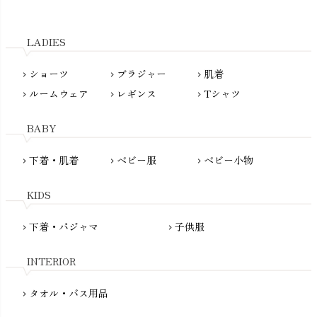
Tsukuba Cotton（つくばコットン）
LITTLE INDIANS（リトルインディアンズ）
天衣無縫
L'ovedbaby（ラブドベビー）
LADIES
nanadecor（ナナデェコール）
Lovingly Organics（ラビングリー）
nayuta（ナユタ）
ショーツ
ブラジャー
肌着
Madame MO（マダムモー）
chevron_right
chevron_right
chevron_right
ぬくぐるみ工房
ルームウェア
レギンス
Tシャツ
maggies（マギーズ）
chevron_right
chevron_right
chevron_right
HAYASHI
MAINIO（マイニオ）
Haruulala（ハルウララ）
BABY
MATONA（マトナ）
Pantyliners Organics（パンティライナーズ）
MAUD N LIL（モード・ン・リル）
下着・肌着
ベビー服
ベビー小物
chevron_right
chevron_right
chevron_right
PeopleTree（ピープルツリー）
maxomorra（マクソモーラ）
plantia（プランティア）
mini rodini（ミニロディーニ）
KIDS
PRISTINE（プリスティン）
Molo（モロ）
fromF（フロムエフ）
下着・パジャマ
子供服
chevron_right
chevron_right
My Little Cozmo（マイリトルコズモ）
nadadelazos（ナダデラゾス）
INTERIOR
NATURAPURA（ナチュラプラ）
NewNative（ニューネイティブ）
タオル・バス用品
chevron_right
Nukleus（ニュクレス）