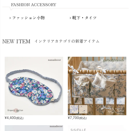
FASHION ACCESSORY
ファッション小物
靴下・タイツ
chevron_right
chevron_right
NEW ITEM
インテリアカテゴリの新着アイテム
¥
4,400
¥
7,700
(税込)
(税込)