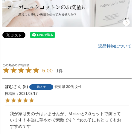
返品特約について
5.00
1
ぼむ
5
愛知県
30代
女性
購入者
投稿日
2021/03/17
我が家は男の子はいませんが、M sizeと2点セットで飾って
います！本当に華やかで素敵です^_^女の子にもとってもお
すすめです