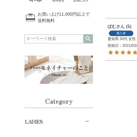
My Page
お問合せ
お気に入り
redeem
お買い上げ11,000円以上で
送料無料
ぼむ
5
購入者
愛知県
30代
女性
投稿日
2021/03
Category
LADIES