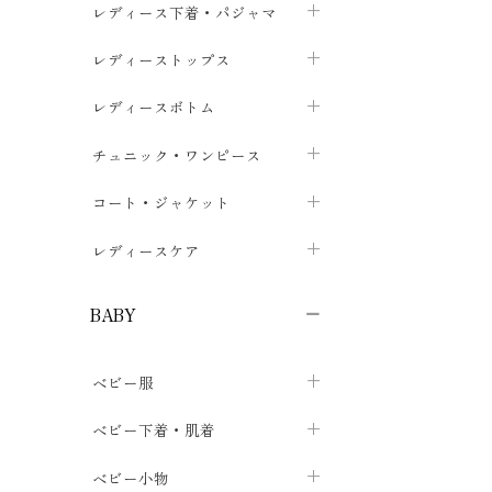
レディース下着・パジャマ
ブラジャー
レディーストップス
chevron_right
ショーツ
カットソー・Tシャツ
レディースボトム
chevron_right
chevron_right
レディースインナー・肌着
シャツ・ブラウス
スカート
chevron_right
チュニック・ワンピース
chevron_right
chevron_right
レギンス・スパッツ
パーカー・スウェット
レディースパンツ
半袖・袖なし
chevron_right
chevron_right
コート・ジャケット
chevron_right
chevron_right
パジャマ・ルームウェア
カーディガン・ボレロ・ベスト
長袖・７分袖
chevron_right
chevron_right
レディースケア
chevron_right
ニット・セーター
chevron_right
布ナプキン
chevron_right
BABY
パンティライナー
chevron_right
ベビー服
紙ナプキン
chevron_right
カバーオール・ロンパース
ベビー下着・肌着
chevron_right
セパレート・上下セット
コンビ肌着
ベビー小物
chevron_right
chevron_right