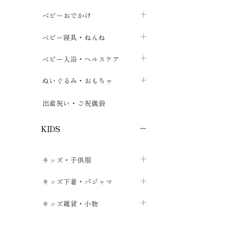
トップス
パンツ・オーバーパンツ
ベビー小物・雑貨
chevron_right
ベビーおでかけ
chevron_right
chevron_right
ボトムス
ボディスーツ
ベビー帽子
ベビーキャリー
chevron_right
chevron_right
ベビー寝具・ねんね
chevron_right
chevron_right
セレモニードレス
短肌着・長肌着
スタイ・よだれかけ
おでかけ用品・カバー・シート
chevron_right
ベビースリーパー
chevron_right
chevron_right
ベビー入浴・ヘルスケア
chevron_right
chevron_right
ワンピース・チュニック
肌着・下着
ミトン・手袋
chevron_right
ベビーパジャマ
chevron_right
ベビーおむつ・おむつカバー
chevron_right
ぬいぐるみ・おもちゃ
chevron_right
chevron_right
上着・アウター
ベビーおむつ・おむつカバー
靴下・タイツ
chevron_right
ベビー布団・シーツ
chevron_right
トレーニングパンツ
chevron_right
ファーストトイ
chevron_right
chevron_right
出産祝い・ご祝儀袋
chevron_right
トレーニングパンツ
レッグウォーマー・サポーター
ベビー枕・カバー
chevron_right
ベビーお風呂・ケア用品
chevron_right
ぬいぐるみ
chevron_right
chevron_right
chevron_right
KIDS
ベビー・キッズ腹巻
ベビーフェンス・安全用品
ガーゼ・クロス
chevron_right
知育玩具
chevron_right
chevron_right
chevron_right
キッズ・子供服
ブーティ・シューズ
ベビーおくるみ・アフガン
授乳クッション・枕
chevron_right
あみぐるみ
chevron_right
chevron_right
chevron_right
子供トップス
キッズ下着・パジャマ
マフラー
chevron_right
chevron_right
子供カーディガン・ベスト
子供肌着下着
キッズ雑貨・小物
汗取りパッド
chevron_right
chevron_right
chevron_right
子供チュニック・ワンピース
子供靴下
子供帽子
chevron_right
chevron_right
chevron_right