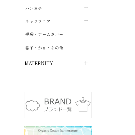
ソックス
巾着・ポーチ
ヨガマット・カーペット
ハンカチ
chevron_right
カイロ・湯たんぽ
chevron_right
chevron_right
chevron_right
ハイソックス
バッグ・ポシェット
タオルハンカチ
chevron_right
ネックウエア
chevron_right
chevron_right
五本指・足袋ソックス
ガーゼハンカチ
マフラー
chevron_right
手袋・アームカバー
chevron_right
chevron_right
タイツ
ハンカチ
ストール
chevron_right
ショート丈
chevron_right
chevron_right
帽子・かさ・その他
chevron_right
レッグウォーマー
ネックカバー・スヌード
chevron_right
ロング丈
chevron_right
chevron_right
MATERNITY
マタニティウェア・授乳服
マタニティウェア・授乳服
授乳下着・パジャマ
chevron_right
マタニティ・授乳ブラジャー
マタ
ニティ・ママ雑貨
chevron_right
授乳パッド
授乳ケープ
chevron_right
chevron_right
マタニティショーツ
授乳クッション・枕
chevron_right
chevron_right