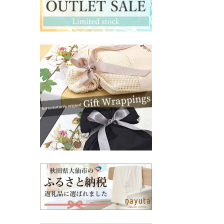
マタニティ・授乳インナー
その他ママ雑貨
chevron_right
chevron_right
妊婦帯・産前産後ガードル
chevron_right
マタニティ・授乳パジャマ
chevron_right