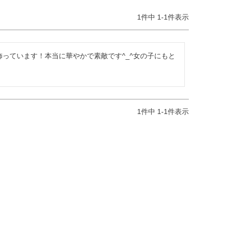
1
件中
1
-
1
件表示
で飾っています！本当に華やかで素敵です^_^女の子にもと
1
件中
1
-
1
件表示