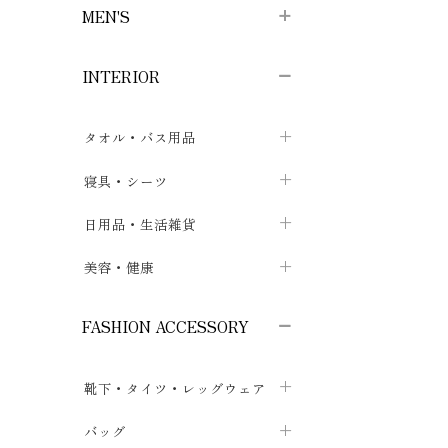
MEN'S
子供ボトムス
子供タイツ・レギンス
子供雑貨
chevron_right
chevron_right
chevron_right
INTERIOR
メンズ下着・パジャマ
子供上着・アウター
子供パジャマ
chevron_right
chevron_right
メンズインナー・肌着
メンズファッション
子供ローブ
chevron_right
chevron_right
タオル・バス用品
ボクサーパンツ
シャツ・カットソー
chevron_right
chevron_right
タオル
寝具・シーツ
chevron_right
ブリーフ
セーター・トレーナー・パーカ
chevron_right
chevron_right
バス用品
ベッドシーツ
日用品・生活雑貨
chevron_right
chevron_right
トランクス
ボトムス
chevron_right
chevron_right
布団カバー・カバーセット
クッション
美容・健康
chevron_right
chevron_right
アンダーパンツ・ももひき
コート・上着
chevron_right
chevron_right
枕・ピローケース
生地・手芸用品
マスク
chevron_right
chevron_right
chevron_right
FASHION ACCESSORY
メンズパジャマ
chevron_right
防水シート
スリッパ・ルームシューズ
コットン・綿棒
chevron_right
chevron_right
chevron_right
靴下・タイツ・レッグウェア
ケット・綿毛布
せっけん・洗剤
ガーゼ
chevron_right
chevron_right
chevron_right
フットカバー・アンクレット
布団
バッグ
その他小物・雑貨
chevron_right
保湿・スキンケア・サポーター
chevron_right
chevron_right
chevron_right