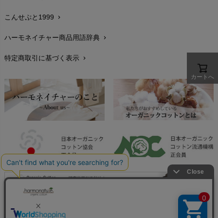
生地・素材
chevron_right
plantia（プランティア）
mini rodini（ミニロディーニ）
PRISTINE（プリスティン）
こんせぷと1999
chevron_right
お手入れについて
Molo（モロ）
chevron_right
fromF（フロムエフ）
My Little Cozmo（マイリトルコズモ）
ハーモネイチャー商品用語辞典
chevron_right
レビューを書こう
chevron_right
nadadelazos（ナダデラゾス）
特定商取引に基づく表示
chevron_right
返品交換
NATURAPURA（ナチュラプラ）
chevron_right
NewNative（ニューネイティブ）
カートへ
FAXでのご注文
chevron_right
Nukleus（ニュクレス）
お問い合わせ
chevron_right