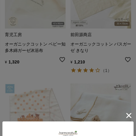
育児工房
前田源商店
オーガニックコットン ベビー知
オーガニックコットン バスガー
多木綿ガーゼ沐浴布
ゼ きなり
1,320
1,210
¥
¥
（1）