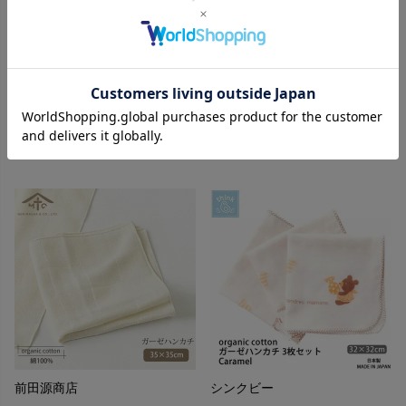
シンクビー
アモローサマンマ
オーガニックコットン 沐浴ガー
オーガニックコットン ベビー
ゼ Caramel
【手編みモチーフ】ガーゼハン
カチ
1,045
¥
935
¥
前田源商店
シンクビー