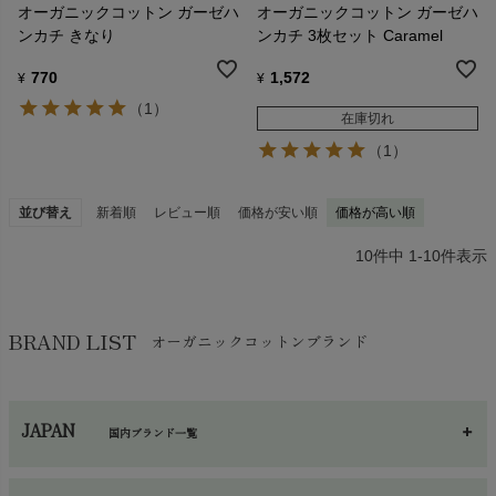
オーガニックコットン ガーゼハ
オーガニックコットン ガーゼハ
ンカチ きなり
ンカチ 3枚セット Caramel
770
1,572
¥
¥
（1）
在庫切れ
（1）
並び替え
新着順
レビュー順
価格が安い順
価格が高い順
10
件中
1
-
10
件表示
BRAND LIST
オーガニックコットンブランド
JAPAN
国内ブランド一覧
あ～さ
へ～わ
し～ふ