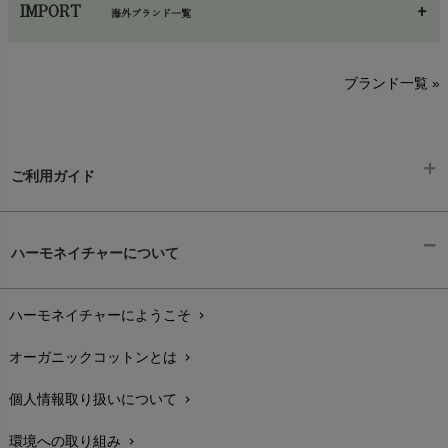
IMPORT
海外ブランド一覧
sisam（シサム）
A～G
O～Z
H～N
ブランド一覧 »
SISIFILLE（シシフィーユ）
Think-B（シンクビー）
HAPPY PLACE（ハッピープレイス）
SkinAware（スキンアウェア）
Hatley（ハットレイ）
生活アートクラブ
ご利用ガイド
kidscase（キッズケース）
Tsukuba Cotton（つくばコットン）
LITTLE INDIANS（リトルインディアンズ）
天衣無縫
ギフトラッピング
L'ovedbaby（ラブドベビー）
chevron_right
ハーモネイチャーについて
nanadecor（ナナデェコール）
Lovingly Organics（ラビングリー）
お支払い方法
chevron_right
nayuta（ナユタ）
Madame MO（マダムモー）
ぬくぐるみ工房
ハーモネイチャーにようこそ
chevron_right
配送と送料
maggies（マギーズ）
chevron_right
HAYASHI
MAINIO（マイニオ）
オーガニックコットンとは
chevron_right
在庫状況と発送予定
chevron_right
Haruulala（ハルウララ）
MATONA（マトナ）
Pantyliners Organics（パンティライナーズ）
個人情報取り扱いについて
chevron_right
サイズ・寸法
MAUD N LIL（モード・ン・リル）
chevron_right
PeopleTree（ピープルツリー）
maxomorra（マクソモーラ）
環境への取り組み
chevron_right