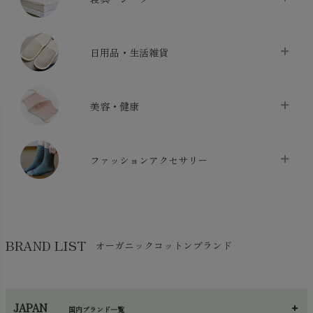
バス用品
chevron_right
ベッドシーツ
chevron_right
日用品・生活雑貨
布団カバー・カバーセット
chevron_right
クッション
chevron_right
枕・ピローケース
chevron_right
美容・健康
生地・手芸用品
chevron_right
防水シート
chevron_right
マスク
chevron_right
スリッパ・ルームシューズ
chevron_right
ケット・綿毛布
ファッションアクセサリー
chevron_right
コットン・綿棒
chevron_right
せっけん・洗剤
chevron_right
布団
chevron_right
靴下・タイツ・レッグウェア
chevron_right
ガーゼ
chevron_right
その他小物・雑貨
chevron_right
バッグ
chevron_right
保湿・スキンケア・サポーター
chevron_right
ヨガマット・カーペット
BRAND LIST
オーガニックコットンブランド
chevron_right
ハンカチ
chevron_right
カイロ・湯たんぽ
chevron_right
ネックウエア
chevron_right
JAPAN
国内ブランド一覧