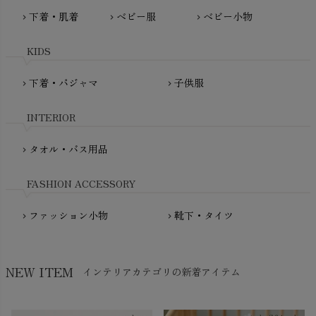
MAUD N LIL（モード・ン・リル）
下着・肌着
ベビー服
ベビー小物
chevron_right
chevron_right
chevron_right
PeopleTree（ピープルツリー）
maxomorra（マクソモーラ）
plantia（プランティア）
mini rodini（ミニロディーニ）
KIDS
PRISTINE（プリスティン）
Molo（モロ）
fromF（フロムエフ）
下着・パジャマ
子供服
chevron_right
chevron_right
My Little Cozmo（マイリトルコズモ）
nadadelazos（ナダデラゾス）
INTERIOR
NATURAPURA（ナチュラプラ）
NewNative（ニューネイティブ）
タオル・バス用品
chevron_right
Nukleus（ニュクレス）
FASHION ACCESSORY
ファッション小物
靴下・タイツ
chevron_right
chevron_right
NEW ITEM
インテリアカテゴリの新着アイテム