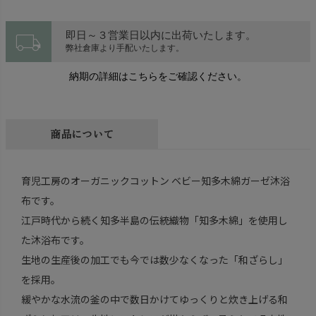
local_shipping
即日～３営業日以内に出荷いたします。
弊社倉庫より手配いたします。
納期の詳細はこちらをご確認ください。
商品について
育児工房のオーガニックコットン ベビー知多木綿ガーゼ沐浴
布です。
江戸時代から続く知多半島の伝統織物「知多木綿」を使用し
た沐浴布です。
生地の生産後の加工でも今では数少なくなった「和ざらし」
を採用。
緩やかな水流の釜の中で数日かけてゆっくりと炊き上げる和