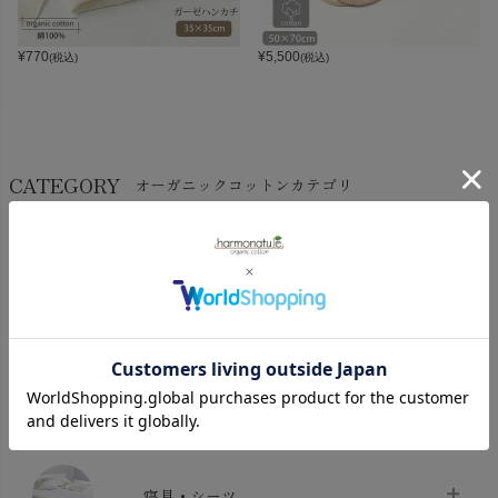
¥
770
¥
5,500
(税込)
(税込)
CATEGORY
オーガニックコットンカテゴリ
LADIES
BABY
KIDS
INTERIOR＆
MATERNITY
MEN’S
ACCESSORY
タオル・バス用品
タオル
chevron_right
寝具・シーツ