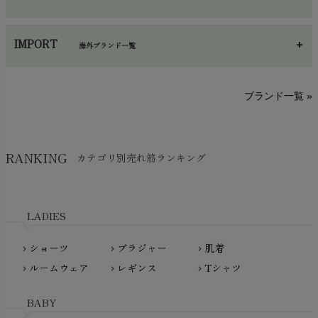
手袋・アームカバー
chevron_right
あ～さ
へ～わ
し～ふ
帽子・かさ・その他
chevron_right
IMPORT
海外ブランド一覧
sisam（シサム）
A～G
O～Z
H～N
ブランド一覧 »
SISIFILLE（シシフィーユ）
Think-B（シンクビー）
HAPPY PLACE（ハッピープレイス）
SkinAware（スキンアウェア）
Hatley（ハットレイ）
RANKING
カテゴリ別売れ筋ランキング
生活アートクラブ
kidscase（キッズケース）
Tsukuba Cotton（つくばコットン）
LITTLE INDIANS（リトルインディアンズ）
天衣無縫
L'ovedbaby（ラブドベビー）
LADIES
nanadecor（ナナデェコール）
Lovingly Organics（ラビングリー）
nayuta（ナユタ）
ショーツ
ブラジャー
肌着
Madame MO（マダムモー）
chevron_right
chevron_right
chevron_right
ぬくぐるみ工房
ルームウェア
レギンス
Tシャツ
maggies（マギーズ）
chevron_right
chevron_right
chevron_right
HAYASHI
MAINIO（マイニオ）
Haruulala（ハルウララ）
BABY
MATONA（マトナ）
Pantyliners Organics（パンティライナーズ）