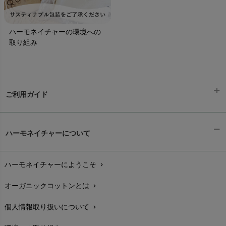
ハーモネイチャーの環境への
取り組み
ご利用ガイド
ギフトラッピング
chevron_right
ハーモネイチャーについて
お支払い方法
chevron_right
ハーモネイチャーにようこそ
chevron_right
配送と送料
chevron_right
オーガニックコットンとは
chevron_right
在庫状況と発送予定
chevron_right
個人情報取り扱いについて
chevron_right
サイズ・寸法
chevron_right