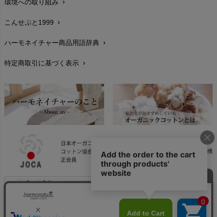
環境への取り組み
chevron_right
生地・素材
chevron_right
こんせぷと1999
chevron_right
お手入れについて
chevron_right
ハーモネイチャー商品用語辞典
chevron_right
レビューを書こう
chevron_right
特定商取引に基づく表示
chevron_right
返品交換
chevron_right
FAXでのご注文
chevron_right
お問い合わせ
chevron_right