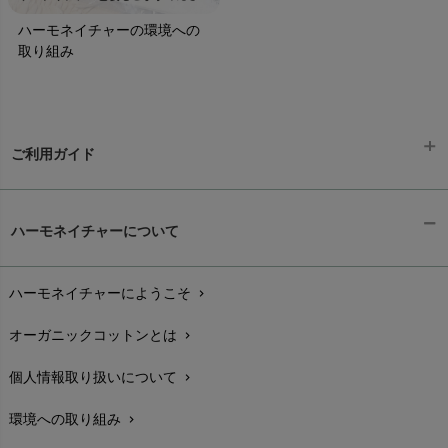
ハーモネイチャーの環境への
取り組み
ご利用ガイド
ギフトラッピング
chevron_right
ハーモネイチャーについて
お支払い方法
chevron_right
ハーモネイチャーにようこそ
chevron_right
配送と送料
chevron_right
オーガニックコットンとは
chevron_right
在庫状況と発送予定
chevron_right
個人情報取り扱いについて
chevron_right
サイズ・寸法
chevron_right
環境への取り組み
chevron_right
生地・素材
chevron_right