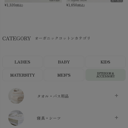
¥
1,320
¥
1,650
(税込)
(税込)
CATEGORY
オーガニックコットンカテゴリ
LADIES
BABY
KIDS
INTERIOR＆
MATERNITY
MEN’S
ACCESSORY
タオル・バス用品
タオル
chevron_right
寝具・シーツ
バス用品
chevron_right