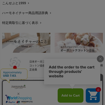
こんせぷと1999
chevron_right
お手入れについて
chevron_right
ハーモネイチャー商品用語辞典
chevron_right
レビューを書こう
chevron_right
特定商取引に基づく表示
chevron_right
返品交換
chevron_right
FAXでのご注文
chevron_right
お問い合わせ
chevron_right