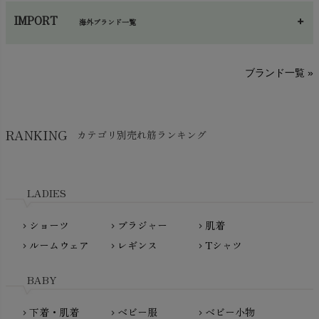
あ～さ
へ～わ
し～ふ
帽子・かさ・その他
chevron_right
IMPORT
海外ブランド一覧
sisam（シサム）
A～G
O～Z
H～N
ブランド一覧 »
SISIFILLE（シシフィーユ）
Think-B（シンクビー）
HAPPY PLACE（ハッピープレイス）
SkinAware（スキンアウェア）
Hatley（ハットレイ）
RANKING
カテゴリ別売れ筋ランキング
生活アートクラブ
kidscase（キッズケース）
Tsukuba Cotton（つくばコットン）
LITTLE INDIANS（リトルインディアンズ）
天衣無縫
L'ovedbaby（ラブドベビー）
LADIES
nanadecor（ナナデェコール）
Lovingly Organics（ラビングリー）
nayuta（ナユタ）
ショーツ
ブラジャー
肌着
Madame MO（マダムモー）
chevron_right
chevron_right
chevron_right
ぬくぐるみ工房
ルームウェア
レギンス
Tシャツ
maggies（マギーズ）
chevron_right
chevron_right
chevron_right
HAYASHI
MAINIO（マイニオ）
Haruulala（ハルウララ）
BABY
MATONA（マトナ）
Pantyliners Organics（パンティライナーズ）
MAUD N LIL（モード・ン・リル）
下着・肌着
ベビー服
ベビー小物
chevron_right
chevron_right
chevron_right
PeopleTree（ピープルツリー）