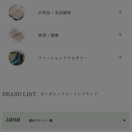
ベッドシーツ
chevron_right
日用品・生活雑貨
布団カバー・カバーセット
chevron_right
クッション
chevron_right
枕・ピローケース
chevron_right
美容・健康
生地・手芸用品
chevron_right
防水シート
chevron_right
マスク
chevron_right
スリッパ・ルームシューズ
chevron_right
ケット・綿毛布
ファッションアクセサリー
chevron_right
コットン・綿棒
chevron_right
せっけん・洗剤
chevron_right
布団
chevron_right
靴下・タイツ・レッグウェア
chevron_right
ガーゼ
chevron_right
その他小物・雑貨
chevron_right
バッグ
chevron_right
保湿・スキンケア・サポーター
chevron_right
ヨガマット・カーペット
BRAND LIST
オーガニックコットンブランド
chevron_right
ハンカチ
chevron_right
カイロ・湯たんぽ
chevron_right
ネックウエア
chevron_right
JAPAN
国内ブランド一覧
手袋・アームカバー
chevron_right