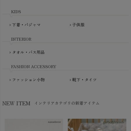
maxomorra（マクソモーラ）
plantia（プランティア）
mini rodini（ミニロディーニ）
KIDS
PRISTINE（プリスティン）
Molo（モロ）
fromF（フロムエフ）
下着・パジャマ
子供服
chevron_right
chevron_right
My Little Cozmo（マイリトルコズモ）
nadadelazos（ナダデラゾス）
INTERIOR
NATURAPURA（ナチュラプラ）
NewNative（ニューネイティブ）
タオル・バス用品
chevron_right
Nukleus（ニュクレス）
FASHION ACCESSORY
ファッション小物
靴下・タイツ
chevron_right
chevron_right
NEW ITEM
インテリアカテゴリの新着アイテム