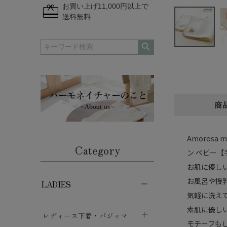
redeem
お買い上げ11,000円以上で
送料無料
商
Amoros
Category
ン ベビー
お肌に優し
お風呂や授
LADIES
気軽に洗え
素肌に優し
レディース下着・パジャマ
モチーフも