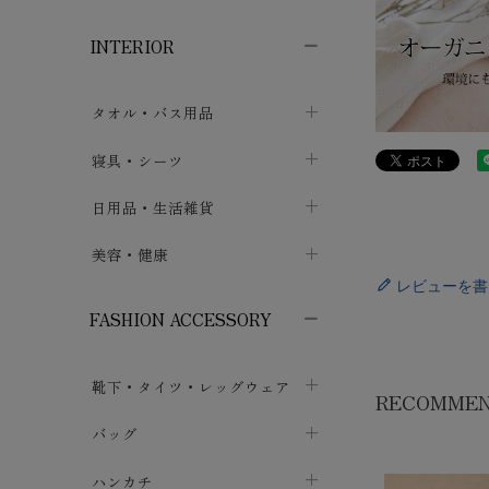
子供ボトムス
子供タイツ・レギンス
子供雑貨
chevron_right
chevron_right
chevron_right
INTERIOR
メンズ下着・パジャマ
子供上着・アウター
子供パジャマ
chevron_right
chevron_right
メンズインナー・肌着
メンズファッション
子供ローブ
chevron_right
chevron_right
タオル・バス用品
ボクサーパンツ
シャツ・カットソー
chevron_right
chevron_right
タオル
寝具・シーツ
chevron_right
ブリーフ
セーター・トレーナー・パーカ
chevron_right
chevron_right
バス用品
ベッドシーツ
日用品・生活雑貨
chevron_right
chevron_right
トランクス
ボトムス
chevron_right
chevron_right
布団カバー・カバーセット
クッション
美容・健康
chevron_right
chevron_right
アンダーパンツ・ももひき
コート・上着
chevron_right
chevron_right
レビューを書
枕・ピローケース
生地・手芸用品
マスク
chevron_right
chevron_right
chevron_right
FASHION ACCESSORY
メンズパジャマ
chevron_right
防水シート
スリッパ・ルームシューズ
コットン・綿棒
chevron_right
chevron_right
chevron_right
靴下・タイツ・レッグウェア
ケット・綿毛布
せっけん・洗剤
ガーゼ
chevron_right
chevron_right
chevron_right
RECOMME
フットカバー・アンクレット
布団
バッグ
その他小物・雑貨
chevron_right
保湿・スキンケア・サポーター
chevron_right
chevron_right
chevron_right
ソックス
巾着・ポーチ
ヨガマット・カーペット
ハンカチ
chevron_right
カイロ・湯たんぽ
chevron_right
chevron_right
chevron_right