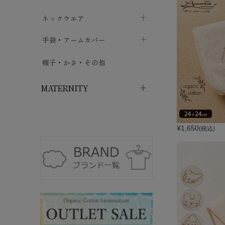
ハイソックス
バッグ・ポシェット
タオルハンカチ
chevron_right
ネックウエア
chevron_right
chevron_right
五本指・足袋ソックス
ガーゼハンカチ
マフラー
chevron_right
手袋・アームカバー
chevron_right
chevron_right
タイツ
ハンカチ
ストール
chevron_right
ショート丈
chevron_right
chevron_right
帽子・かさ・その他
chevron_right
レッグウォーマー
ネックカバー・スヌード
chevron_right
ロング丈
chevron_right
chevron_right
MATERNITY
マタニティウェア・授乳服
¥
1,650
(税込)
マタニティウェア・授乳服
授乳下着・パジャマ
chevron_right
マタニティ・授乳ブラジャー
マタ
ニティ・ママ雑貨
chevron_right
授乳パッド
授乳ケープ
chevron_right
chevron_right
マタニティショーツ
授乳クッション・枕
chevron_right
chevron_right
マタニティ・授乳インナー