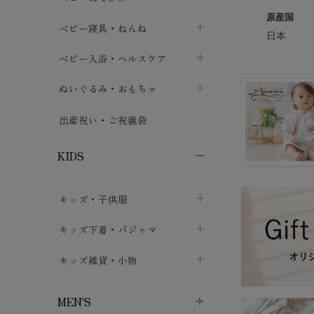
原産国
ボトムス
ボディスーツ
ベビー帽子
ベビーキャリー
chevron_right
chevron_right
ベビー寝具・ねんね
chevron_right
chevron_right
日本
セレモニードレス
短肌着・長肌着
スタイ・よだれかけ
おでかけ用品・カバー・シート
chevron_right
ベビースリーパー
chevron_right
chevron_right
ベビー入浴・ヘルスケア
chevron_right
chevron_right
ワンピース・チュニック
肌着・下着
ミトン・手袋
chevron_right
ベビーパジャマ
chevron_right
ベビーおむつ・おむつカバー
chevron_right
ぬいぐるみ・おもちゃ
chevron_right
chevron_right
上着・アウター
ベビーおむつ・おむつカバー
靴下・タイツ
chevron_right
ベビー布団・シーツ
chevron_right
トレーニングパンツ
chevron_right
ファーストトイ
chevron_right
chevron_right
出産祝い・ご祝儀袋
chevron_right
トレーニングパンツ
レッグウォーマー・サポーター
ベビー枕・カバー
chevron_right
ベビーお風呂・ケア用品
chevron_right
ぬいぐるみ
chevron_right
chevron_right
chevron_right
KIDS
ベビー・キッズ腹巻
ベビーフェンス・安全用品
ガーゼ・クロス
chevron_right
知育玩具
chevron_right
chevron_right
chevron_right
キッズ・子供服
ブーティ・シューズ
ベビーおくるみ・アフガン
授乳クッション・枕
chevron_right
あみぐるみ
chevron_right
chevron_right
chevron_right
子供トップス
キッズ下着・パジャマ
マフラー
chevron_right
chevron_right
子供カーディガン・ベスト
子供肌着下着
キッズ雑貨・小物
汗取りパッド
chevron_right
chevron_right
chevron_right
子供チュニック・ワンピース
子供靴下
子供帽子
chevron_right
chevron_right
chevron_right
MEN'S