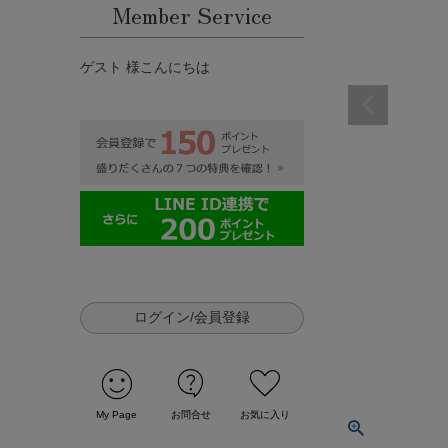
Member Service
ゲスト 様こんにちは
ログイン/会員登録
sentiment_satisfied
contact_support
favorite
My Page
お問合せ
お気に入り