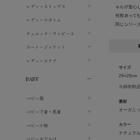
ブラジャー
レディーストップス
ゃんが安心
chevron_right
何枚あって
ショーツ
カットソー・Tシャツ
レディースボトム
chevron_right
chevron_right
同じシリー
レディースインナー・肌着
シャツ・ブラウス
スカート
chevron_right
チュニック・ワンピース
chevron_right
chevron_right
レギンス・スパッツ
パーカー・スウェット
レディースパンツ
半袖・袖なし
chevron_right
chevron_right
コート・ジャケット
chevron_right
chevron_right
パジャマ・ルームウェア
カーディガン・ボレロ・ベスト
長袖・７分袖
chevron_right
chevron_right
レディースケア
chevron_right
サイズ
ニット・セーター
chevron_right
布ナプキン
chevron_right
29×29cm
BABY
パンティライナー
※綿衣料
chevron_right
ベビー服
紙ナプキン
chevron_right
素材
オーガニッ
カバーオール・ロンパース
ベビー下着・肌着
chevron_right
セパレート・上下セット
コンビ肌着
ベビー小物
カラー
chevron_right
chevron_right
ナチュラ
トップス
パンツ・オーバーパンツ
ベビー小物・雑貨
chevron_right
ベビーおでかけ
chevron_right
chevron_right