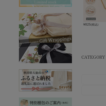
その他ママ雑貨
chevron_right
chevron_right
妊婦帯・産前産後ガードル
chevron_right
マタニティ・授乳パジャマ
chevron_right
¥
825
(税込)
CATEGORY