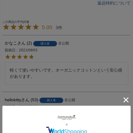
返品特約について
5.00
3
かなこ
2
非公開
購入者
投稿日
2021/09/03
軽くて使いやすいです。オーガニックコットンという安心感
があります。
hellokitty
53
非公開
購入者
投稿日
2019/06/18
ふかふかで肌触りが良い。やさしく体を包む感じでゆっくり