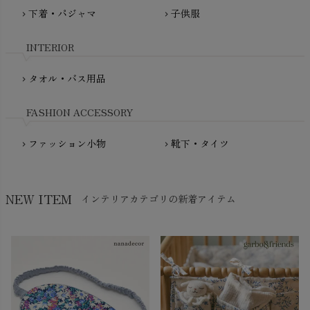
fromF（フロムエフ）
下着・パジャマ
子供服
chevron_right
chevron_right
My Little Cozmo（マイリトルコズモ）
nadadelazos（ナダデラゾス）
INTERIOR
NATURAPURA（ナチュラプラ）
NewNative（ニューネイティブ）
タオル・バス用品
chevron_right
Nukleus（ニュクレス）
FASHION ACCESSORY
ファッション小物
靴下・タイツ
chevron_right
chevron_right
NEW ITEM
インテリアカテゴリの新着アイテム