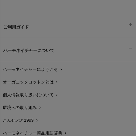
ご利用ガイド
ギフトラッピング
chevron_right
ハーモネイチャーについて
お支払い方法
chevron_right
ハーモネイチャーにようこそ
chevron_right
配送と送料
chevron_right
オーガニックコットンとは
chevron_right
在庫状況と発送予定
chevron_right
個人情報取り扱いについて
chevron_right
サイズ・寸法
chevron_right
環境への取り組み
chevron_right
生地・素材
chevron_right
こんせぷと1999
chevron_right
お手入れについて
chevron_right
ハーモネイチャー商品用語辞典
chevron_right
レビューを書こう
chevron_right