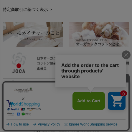
特定商取引に基づく表示
chevron_right
返品交換
chevron_right
FAXでのご注文
chevron_right
お問い合わせ
chevron_right
Copyright © harmonature All Rights Reserved.