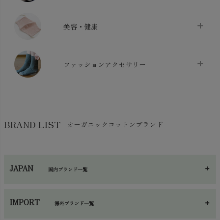
布団カバー・カバーセット
chevron_right
クッション
chevron_right
枕・ピローケース
chevron_right
美容・健康
生地・手芸用品
chevron_right
防水シート
chevron_right
マスク
chevron_right
スリッパ・ルームシューズ
chevron_right
ケット・綿毛布
ファッションアクセサリー
chevron_right
コットン・綿棒
chevron_right
せっけん・洗剤
chevron_right
布団
chevron_right
靴下・タイツ・レッグウェア
chevron_right
ガーゼ
chevron_right
その他小物・雑貨
chevron_right
バッグ
chevron_right
保湿・スキンケア・サポーター
chevron_right
ヨガマット・カーペット
BRAND LIST
オーガニックコットンブランド
chevron_right
ハンカチ
chevron_right
カイロ・湯たんぽ
chevron_right
ネックウエア
chevron_right
JAPAN
国内ブランド一覧
手袋・アームカバー
chevron_right
あ～さ
へ～わ
し～ふ
帽子・かさ・その他
chevron_right
IMPORT
海外ブランド一覧