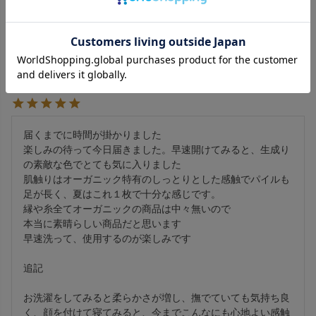
眠れる。しっかり汗の吸収もしている。洗濯機で毎日洗える
ので清潔感もたっぷり。
lucoand
2
非公開
購入者
投稿日
2016/06/27
届くまでに時間が掛かりました

楽しみの待って今日届きました。早速開けてみると、生成り
の素敵な色でとても気に入りました

肌触りはオーガニック特有のしっとりとした感触でパイルも
足が長く、夏はこれ１枚で十分な感じです。

縁や糸全てオーガニックの商品は中々無いので

本当に素晴らしい商品だと思います

早速洗って、使用するのが楽しみです

追記

お洗濯をしてみると柔らかさが増し、撫でていても気持ち良
く、顔を付けて寝てみると、今までこんなにも心地よい感触