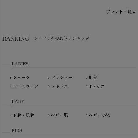
sisam（シサム）
A～G
O～Z
H～N
ブランド一覧 »
SISIFILLE（シシフィーユ）
Think-B（シンクビー）
HAPPY PLACE（ハッピープレイス）
SkinAware（スキンアウェア）
Hatley（ハットレイ）
RANKING
カテゴリ別売れ筋ランキング
生活アートクラブ
kidscase（キッズケース）
Tsukuba Cotton（つくばコットン）
LITTLE INDIANS（リトルインディアンズ）
天衣無縫
L'ovedbaby（ラブドベビー）
LADIES
nanadecor（ナナデェコール）
Lovingly Organics（ラビングリー）
nayuta（ナユタ）
ショーツ
ブラジャー
肌着
Madame MO（マダムモー）
chevron_right
chevron_right
chevron_right
ぬくぐるみ工房
ルームウェア
レギンス
Tシャツ
maggies（マギーズ）
chevron_right
chevron_right
chevron_right
HAYASHI
MAINIO（マイニオ）
Haruulala（ハルウララ）
BABY
MATONA（マトナ）
Pantyliners Organics（パンティライナーズ）
MAUD N LIL（モード・ン・リル）
下着・肌着
ベビー服
ベビー小物
chevron_right
chevron_right
chevron_right
PeopleTree（ピープルツリー）
maxomorra（マクソモーラ）
plantia（プランティア）
mini rodini（ミニロディーニ）
KIDS
PRISTINE（プリスティン）
Molo（モロ）