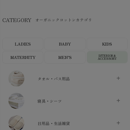
CATEGORY
オーガニックコットンカテゴリ
LADIES
BABY
KIDS
INTERIOR＆
MATERNITY
MEN’S
ACCESSORY
タオル・バス用品
タオル
chevron_right
寝具・シーツ
バス用品
chevron_right
ベッドシーツ
chevron_right
日用品・生活雑貨