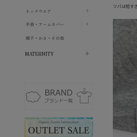
ツバは短す
ハイソックス
バッグ・ポシェット
タオルハンカチ
chevron_right
ネックウエア
chevron_right
chevron_right
五本指・足袋ソックス
ガーゼハンカチ
マフラー
chevron_right
手袋・アームカバー
chevron_right
chevron_right
タイツ
ハンカチ
ストール
chevron_right
ショート丈
chevron_right
chevron_right
帽子・かさ・その他
chevron_right
レッグウォーマー
ネックカバー・スヌード
chevron_right
ロング丈
chevron_right
chevron_right
MATERNITY
マタニティウェア・授乳服
マタニティウェア・授乳服
授乳下着・パジャマ
chevron_right
マタニティ・授乳ブラジャー
マタ
ニティ・ママ雑貨
chevron_right
授乳パッド
授乳ケープ
chevron_right
chevron_right
マタニティショーツ
授乳クッション・枕
chevron_right
chevron_right
マタニティ・授乳インナー