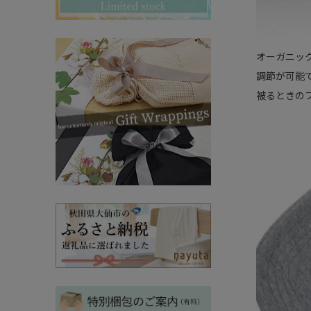
その他ママ雑貨
chevron_right
chevron_right
妊婦帯・産前産後ガードル
chevron_right
オーガニッ
マタニティ・授乳パジャマ
chevron_right
調節が可能
被るときの