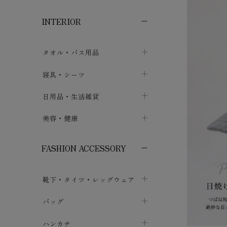
子供ボトムス
子供タイツ・レギンス
子供雑貨
chevron_right
chevron_right
chevron_right
INTERIOR
メンズ下着・パジャマ
子供上着・アウター
子供パジャマ
chevron_right
chevron_right
メンズインナー・肌着
メンズファッション
子供ローブ
chevron_right
chevron_right
タオル・バス用品
ボクサーパンツ
シャツ・カットソー
chevron_right
chevron_right
タオル
寝具・シーツ
chevron_right
ブリーフ
セーター・トレーナー・パーカ
chevron_right
chevron_right
バス用品
ベッドシーツ
日用品・生活雑貨
chevron_right
chevron_right
トランクス
ボトムス
chevron_right
chevron_right
布団カバー・カバーセット
クッション
美容・健康
chevron_right
chevron_right
アンダーパンツ・ももひき
コート・上着
chevron_right
chevron_right
枕・ピローケース
生地・手芸用品
マスク
chevron_right
chevron_right
chevron_right
FASHION ACCESSORY
メンズパジャマ
chevron_right
防水シート
スリッパ・ルームシューズ
コットン・綿棒
chevron_right
chevron_right
chevron_right
靴下・タイツ・レッグウェア
ケット・綿毛布
せっけん・洗剤
ガーゼ
chevron_right
chevron_right
chevron_right
フットカバー・アンクレット
布団
バッグ
その他小物・雑貨
chevron_right
保湿・スキンケア・サポーター
chevron_right
chevron_right
chevron_right
ソックス
巾着・ポーチ
ヨガマット・カーペット
ハンカチ
chevron_right
カイロ・湯たんぽ
chevron_right
chevron_right
chevron_right