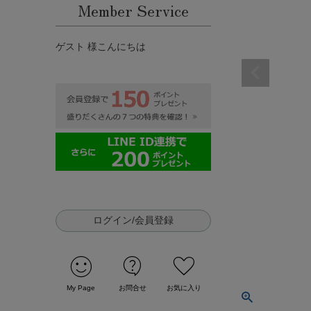
Member Service
ゲスト 様こんにちは
ログイン/会員登録
sentiment_satisfied
contact_support
favorite
My Page
お問合せ
お気に入り