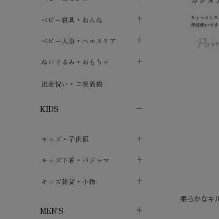
ボトムス
ボディスーツ
ベビー帽子
ベビーキャリー
chevron_right
chevron_right
ベビー寝具・ねんね
chevron_right
chevron_right
セレモニードレス
短肌着・長肌着
スタイ・よだれかけ
おでかけ用品・カバー・シート
chevron_right
ベビースリーパー
chevron_right
chevron_right
ベビー入浴・ヘルスケア
chevron_right
chevron_right
ワンピース・チュニック
肌着・下着
ミトン・手袋
chevron_right
ベビーパジャマ
chevron_right
ベビーおむつ・おむつカバー
chevron_right
ぬいぐるみ・おもちゃ
chevron_right
chevron_right
上着・アウター
ベビーおむつ・おむつカバー
靴下・タイツ
chevron_right
ベビー布団・シーツ
chevron_right
トレーニングパンツ
chevron_right
ファーストトイ
chevron_right
chevron_right
出産祝い・ご祝儀袋
chevron_right
トレーニングパンツ
レッグウォーマー・サポーター
ベビー枕・カバー
chevron_right
ベビーお風呂・ケア用品
chevron_right
ぬいぐるみ
chevron_right
chevron_right
chevron_right
KIDS
ベビー・キッズ腹巻
ベビーフェンス・安全用品
ガーゼ・クロス
chevron_right
知育玩具
chevron_right
chevron_right
chevron_right
キッズ・子供服
ブーティ・シューズ
ベビーおくるみ・アフガン
授乳クッション・枕
chevron_right
あみぐるみ
chevron_right
chevron_right
chevron_right
子供トップス
キッズ下着・パジャマ
マフラー
chevron_right
chevron_right
子供カーディガン・ベスト
子供肌着下着
キッズ雑貨・小物
汗取りパッド
chevron_right
chevron_right
chevron_right
柔らかなキ
子供チュニック・ワンピース
子供靴下
子供帽子
chevron_right
chevron_right
chevron_right
MEN'S