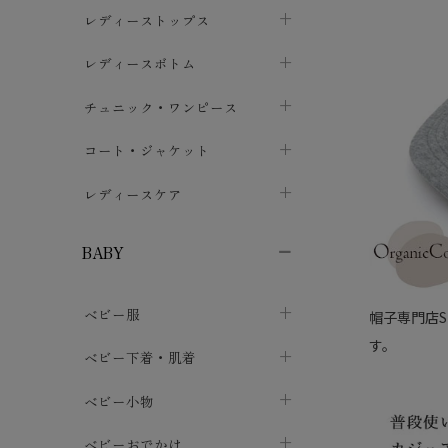
ブラジャー
レディーストップス
chevron_right
ショーツ
カットソー・Tシャツ
レディースボトム
chevron_right
chevron_right
レディースインナー・肌着
シャツ・ブラウス
スカート
chevron_right
チュニック・ワンピース
chevron_right
chevron_right
レギンス・スパッツ
パーカー・スウェット
レディースパンツ
半袖・袖なし
chevron_right
chevron_right
コート・ジャケット
chevron_right
chevron_right
パジャマ・ルームウェア
カーディガン・ボレロ・ベスト
長袖・７分袖
chevron_right
chevron_right
レディースケア
chevron_right
ニット・セーター
chevron_right
布ナプキン
chevron_right
BABY
パンティライナー
chevron_right
ベビー服
帽子専門店S
紙ナプキン
chevron_right
す。
カバーオール・ロンパース
ベビー下着・肌着
chevron_right
セパレート・上下セット
コンビ肌着
ベビー小物
chevron_right
chevron_right
トップス
パンツ・オーバーパンツ
ベビー小物・雑貨
chevron_right
ベビーおでかけ
chevron_right
chevron_right