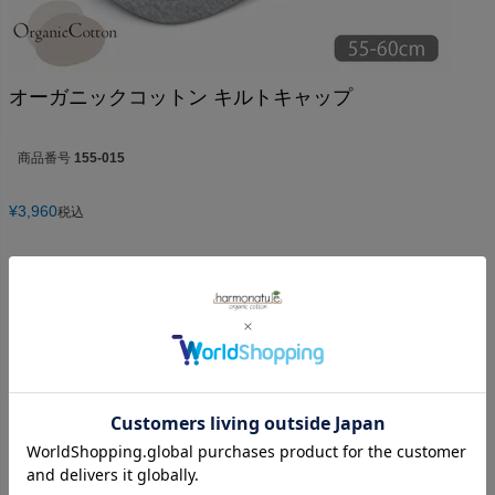
オーガニックコットン キルトキャップ
商品番号
155-015
¥
3,960
税込
5.00
1
1
件中
1
-
1
件表示
とも
2
購入者
栃木県
30代
女性
投稿日
2021/12/22