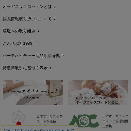
オーガニックコットンとは
chevron_right
在庫状況と発送予定
chevron_right
個人情報取り扱いについて
chevron_right
サイズ・寸法
chevron_right
環境への取り組み
chevron_right
生地・素材
chevron_right
こんせぷと1999
chevron_right
お手入れについて
chevron_right
ハーモネイチャー商品用語辞典
chevron_right
レビューを書こう
chevron_right
特定商取引に基づく表示
chevron_right
返品交換
chevron_right
FAXでのご注文
chevron_right
お問い合わせ
chevron_right