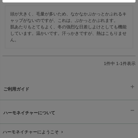
頭が大きく、毛量が多いため、なかなかぶかっとかぶれるキ
ャップがないのですが、これは、ぶかっとかぶれます。

肌あたりもとてもよく、冬の強烈な日差しよけとしても機能
しています。温かいです。汗っかきですが、熱はこもりませ
ん。
1
件中
1
-
1
件表示
ご利用ガイド
ギフトラッピング
chevron_right
ハーモネイチャーについて
お支払い方法
chevron_right
ハーモネイチャーにようこそ
chevron_right
配送と送料
chevron_right