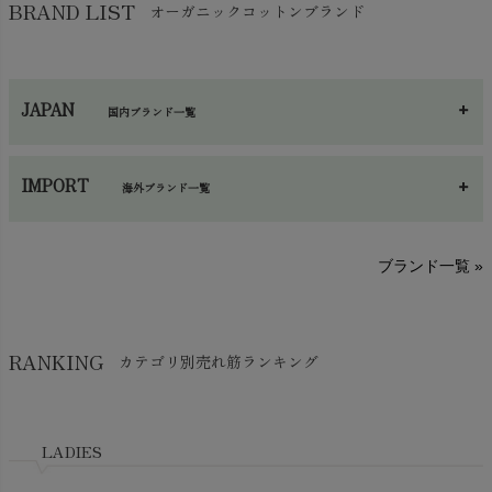
ヨガマット・カーペット
BRAND LIST
オーガニックコットンブランド
chevron_right
ハンカチ
chevron_right
カイロ・湯たんぽ
chevron_right
ネックウエア
chevron_right
JAPAN
国内ブランド一覧
手袋・アームカバー
chevron_right
あ～さ
へ～わ
し～ふ
帽子・かさ・その他
chevron_right
IMPORT
海外ブランド一覧
sisam（シサム）
A～G
O～Z
H～N
ブランド一覧 »
SISIFILLE（シシフィーユ）
Think-B（シンクビー）
HAPPY PLACE（ハッピープレイス）
SkinAware（スキンアウェア）
Hatley（ハットレイ）
RANKING
カテゴリ別売れ筋ランキング
生活アートクラブ
kidscase（キッズケース）
Tsukuba Cotton（つくばコットン）
LITTLE INDIANS（リトルインディアンズ）
天衣無縫
L'ovedbaby（ラブドベビー）
LADIES
nanadecor（ナナデェコール）
Lovingly Organics（ラビングリー）
nayuta（ナユタ）