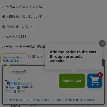
オーガニックコットンとは
chevron_right
在庫状況と発送予定
chevron_right
個人情報取り扱いについて
chevron_right
サイズ・寸法
chevron_right
環境への取り組み
chevron_right
生地・素材
chevron_right
こんせぷと1999
chevron_right
お手入れについて
chevron_right
ハーモネイチャー商品用語辞典
chevron_right
レビューを書こう
chevron_right
特定商取引に基づく表示
chevron_right
返品交換
chevron_right
FAXでのご注文
chevron_right
お問い合わせ
chevron_right