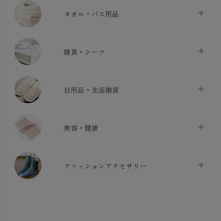
タオル・バス用品
タオル
chevron_right
寝具・シーツ
バス用品
chevron_right
ベッドシーツ
chevron_right
日用品・生活雑貨
布団カバー・カバーセット
chevron_right
クッション
chevron_right
枕・ピローケース
chevron_right
美容・健康
生地・手芸用品
chevron_right
防水シート
chevron_right
マスク
chevron_right
スリッパ・ルームシューズ
chevron_right
ケット・綿毛布
ファッションアクセサリー
chevron_right
コットン・綿棒
chevron_right
せっけん・洗剤
chevron_right
布団
chevron_right
靴下・タイツ・レッグウェア
chevron_right
ガーゼ
chevron_right
その他小物・雑貨
chevron_right
バッグ
chevron_right
保湿・スキンケア・サポーター
chevron_right