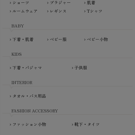
ショーツ
ブラジャー
肌着
Madame MO（マダムモー）
chevron_right
chevron_right
chevron_right
ぬくぐるみ工房
ルームウェア
レギンス
Tシャツ
maggies（マギーズ）
chevron_right
chevron_right
chevron_right
HAYASHI
MAINIO（マイニオ）
Haruulala（ハルウララ）
BABY
MATONA（マトナ）
Pantyliners Organics（パンティライナーズ）
MAUD N LIL（モード・ン・リル）
下着・肌着
ベビー服
ベビー小物
chevron_right
chevron_right
chevron_right
PeopleTree（ピープルツリー）
maxomorra（マクソモーラ）
plantia（プランティア）
mini rodini（ミニロディーニ）
KIDS
PRISTINE（プリスティン）
Molo（モロ）
fromF（フロムエフ）
下着・パジャマ
子供服
chevron_right
chevron_right
My Little Cozmo（マイリトルコズモ）
nadadelazos（ナダデラゾス）
INTERIOR
NATURAPURA（ナチュラプラ）
NewNative（ニューネイティブ）
タオル・バス用品
chevron_right
Nukleus（ニュクレス）
FASHION ACCESSORY
ファッション小物
靴下・タイツ
chevron_right
chevron_right