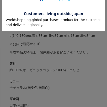
サイズ
S(100-110cm):着丈42cm 身幅29cm 袖丈12cm 肩幅25cm
M(120-130cm):着丈50cm 身幅32cm 袖丈13cm 肩幅32cm
L(140-150cm):着丈58cm 身幅37cm 袖丈16cm 肩幅34cm
※( )内は適応サイズ
※衣料品の特性上、個体差がある旨ご了承ください。
素材
綿100%(オーガニックコットン100%)・エリゼ
カラー
ナチュラル(無染色.無漂白)
原産国
日本(秋田県)