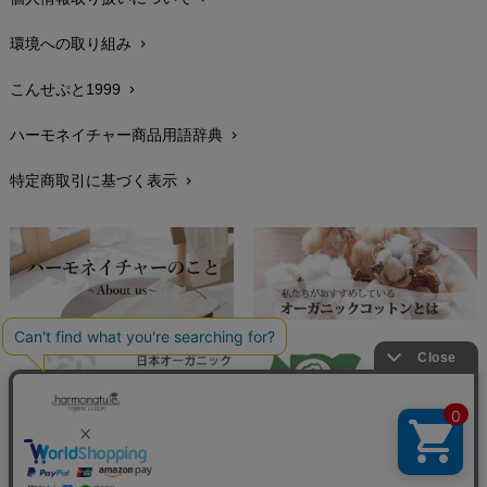
サイズ・寸法
chevron_right
環境への取り組み
chevron_right
生地・素材
chevron_right
こんせぷと1999
chevron_right
お手入れについて
chevron_right
ハーモネイチャー商品用語辞典
chevron_right
レビューを書こう
chevron_right
特定商取引に基づく表示
chevron_right
返品交換
chevron_right
FAXでのご注文
chevron_right
お問い合わせ
chevron_right