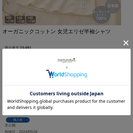
オーガニックコットン 女児エリゼ半袖シャツ
商品番号
33-091
¥
4,400
税込
5.00
1
1
件中
1
-
1
件表示
にこ
3
購入者
非公開
投稿日
2024/05/18