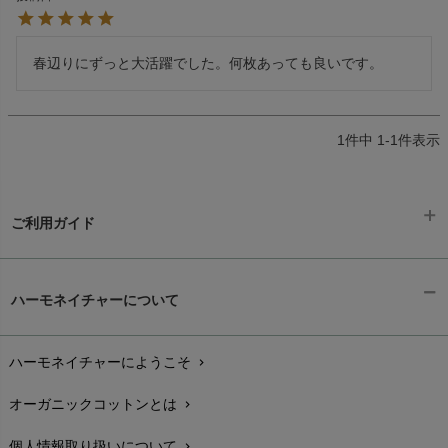
春辺りにずっと大活躍でした。何枚あっても良いです。
1
件中
1
-
1
件表示
ご利用ガイド
ギフトラッピング
chevron_right
ハーモネイチャーについて
お支払い方法
chevron_right
ハーモネイチャーにようこそ
chevron_right
配送と送料
chevron_right
オーガニックコットンとは
chevron_right
在庫状況と発送予定
chevron_right
個人情報取り扱いについて
chevron_right