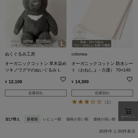
ぬくぐるみ工房
cotonea
オーガニックコットン 草木染め
オーガニックコットン 防水シー
ツキノワグマのぬいぐるみ L
ト（おねしょ・介護） 70×140
12,100
14,300
¥
¥
在庫切れ
在庫切れ
（1）
カートへ
並び替え
新着順
レビュー順
価格が安い順
価格が高い順
30
件中
1
-
30
件表示