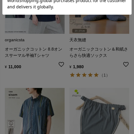
organicsta
天衣無縫
オーガニックコットン 8.8オン
オーガニックコットン＆和紙さ
スサーマル半袖Tシャツ
らさら快適ソックス
11,000
1,980
¥
¥
（1）