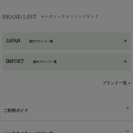
BRAND LIST
オーガニックコットンブランド
JAPAN
国内ブランド一覧
あ～さ
へ～わ
し～ふ
IMPORT
海外ブランド一覧
sisam（シサム）
A～G
O～Z
H～N
ブランド一覧 »
SISIFILLE（シシフィーユ）
Think-B（シンクビー）
HAPPY PLACE（ハッピープレイス）
SkinAware（スキンアウェア）
Hatley（ハットレイ）
生活アートクラブ
ご利用ガイド
kidscase（キッズケース）
Tsukuba Cotton（つくばコットン）
LITTLE INDIANS（リトルインディアンズ）
天衣無縫
ギフトラッピング
L'ovedbaby（ラブドベビー）
chevron_right