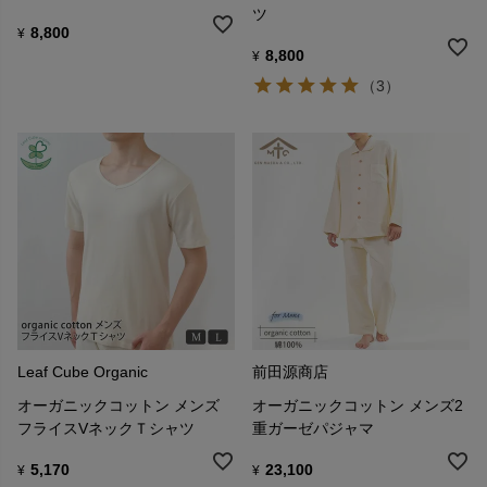
ツ
8,800
¥
8,800
¥
（3）
Leaf Cube Organic
前田源商店
オーガニックコットン メンズ
オーガニックコットン メンズ2
フライスVネックＴシャツ
重ガーゼパジャマ
5,170
23,100
¥
¥