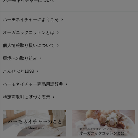
ハーモネイチャーについて
nanadecor（ナナデェコール）
Lovingly Organics（ラビングリー）
お支払い方法
chevron_right
nayuta（ナユタ）
Madame MO（マダムモー）
ぬくぐるみ工房
ハーモネイチャーにようこそ
chevron_right
配送と送料
maggies（マギーズ）
chevron_right
HAYASHI
MAINIO（マイニオ）
オーガニックコットンとは
chevron_right
在庫状況と発送予定
chevron_right
Haruulala（ハルウララ）
MATONA（マトナ）
Pantyliners Organics（パンティライナーズ）
個人情報取り扱いについて
chevron_right
サイズ・寸法
MAUD N LIL（モード・ン・リル）
chevron_right
PeopleTree（ピープルツリー）
maxomorra（マクソモーラ）
環境への取り組み
chevron_right
生地・素材
chevron_right
plantia（プランティア）
mini rodini（ミニロディーニ）
PRISTINE（プリスティン）
こんせぷと1999
chevron_right
お手入れについて
Molo（モロ）
chevron_right
fromF（フロムエフ）
My Little Cozmo（マイリトルコズモ）
ハーモネイチャー商品用語辞典
chevron_right
レビューを書こう
chevron_right
nadadelazos（ナダデラゾス）
特定商取引に基づく表示
chevron_right
返品交換
NATURAPURA（ナチュラプラ）
chevron_right
NewNative（ニューネイティブ）
FAXでのご注文
chevron_right
Nukleus（ニュクレス）
お問い合わせ
chevron_right