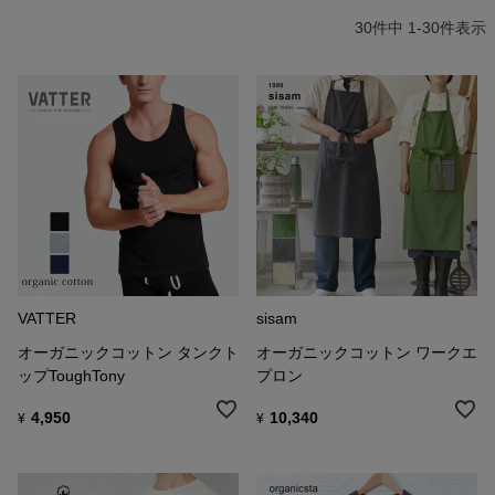
30
件中
1
-
30
件表示
VATTER
sisam
オーガニックコットン タンクト
オーガニックコットン ワークエ
ップToughTony
プロン
4,950
10,340
¥
¥