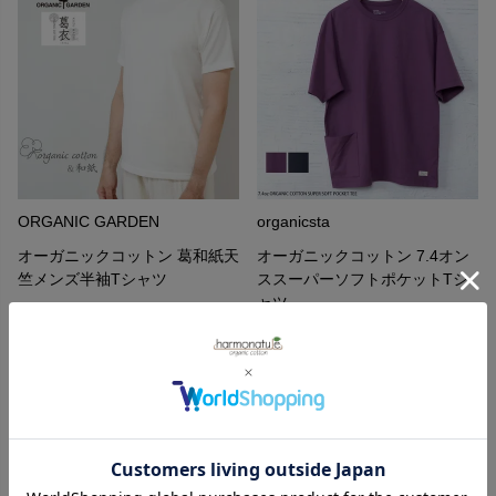
ORGANIC GARDEN
organicsta
オーガニックコットン 葛和紙天
オーガニックコットン 7.4オン
竺メンズ半袖Tシャツ
ススーパーソフトポケットTシ
ャツ
9,680
¥
7,920
¥