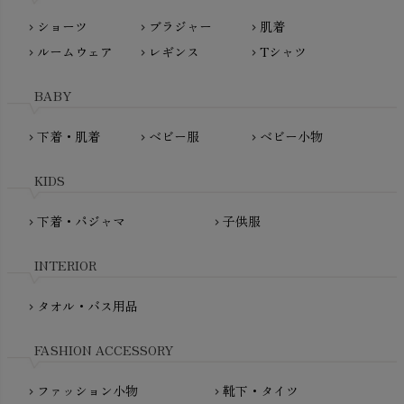
Lovingly Organics（ラビングリー）
nayuta（ナユタ）
ショーツ
ブラジャー
肌着
Madame MO（マダムモー）
chevron_right
chevron_right
chevron_right
ぬくぐるみ工房
ルームウェア
レギンス
Tシャツ
maggies（マギーズ）
chevron_right
chevron_right
chevron_right
HAYASHI
MAINIO（マイニオ）
Haruulala（ハルウララ）
BABY
MATONA（マトナ）
Pantyliners Organics（パンティライナーズ）
MAUD N LIL（モード・ン・リル）
下着・肌着
ベビー服
ベビー小物
chevron_right
chevron_right
chevron_right
PeopleTree（ピープルツリー）
maxomorra（マクソモーラ）
plantia（プランティア）
mini rodini（ミニロディーニ）
KIDS
PRISTINE（プリスティン）
Molo（モロ）
fromF（フロムエフ）
下着・パジャマ
子供服
chevron_right
chevron_right
My Little Cozmo（マイリトルコズモ）
nadadelazos（ナダデラゾス）
INTERIOR
NATURAPURA（ナチュラプラ）
NewNative（ニューネイティブ）
タオル・バス用品
chevron_right
Nukleus（ニュクレス）
FASHION ACCESSORY
ファッション小物
靴下・タイツ
chevron_right
chevron_right