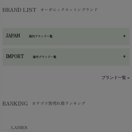
バッグ
chevron_right
保湿・スキンケア・サポーター
chevron_right
ヨガマット・カーペット
BRAND LIST
オーガニックコットンブランド
chevron_right
ハンカチ
chevron_right
カイロ・湯たんぽ
chevron_right
ネックウエア
chevron_right
JAPAN
国内ブランド一覧
手袋・アームカバー
chevron_right
あ～さ
へ～わ
し～ふ
帽子・かさ・その他
chevron_right
IMPORT
海外ブランド一覧
sisam（シサム）
A～G
O～Z
H～N
ブランド一覧 »
SISIFILLE（シシフィーユ）
Think-B（シンクビー）
HAPPY PLACE（ハッピープレイス）
SkinAware（スキンアウェア）
Hatley（ハットレイ）
RANKING
カテゴリ別売れ筋ランキング
生活アートクラブ
kidscase（キッズケース）
Tsukuba Cotton（つくばコットン）
LITTLE INDIANS（リトルインディアンズ）
天衣無縫
L'ovedbaby（ラブドベビー）
LADIES
nanadecor（ナナデェコール）