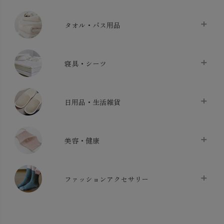
タオル・バス用品
タオル
chevron_right
寝具・シーツ
バス用品
chevron_right
ベッドシーツ
chevron_right
日用品・生活雑貨
布団カバー・カバーセット
chevron_right
クッション
chevron_right
枕・ピローケース
chevron_right
美容・健康
生地・手芸用品
chevron_right
防水シート
chevron_right
マスク
chevron_right
スリッパ・ルームシューズ
chevron_right
ケット・綿毛布
ファッションアクセサリー
chevron_right
コットン・綿棒
chevron_right
せっけん・洗剤
chevron_right
布団
chevron_right
靴下・タイツ・レッグウェア
chevron_right
ガーゼ
chevron_right
その他小物・雑貨
chevron_right