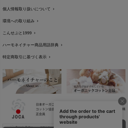
個人情報取り扱いについて
chevron_right
サイズ・寸法
chevron_right
環境への取り組み
chevron_right
生地・素材
chevron_right
こんせぷと1999
chevron_right
お手入れについて
chevron_right
ハーモネイチャー商品用語辞典
chevron_right
レビューを書こう
chevron_right
特定商取引に基づく表示
chevron_right
返品交換
chevron_right
FAXでのご注文
chevron_right
お問い合わせ
chevron_right