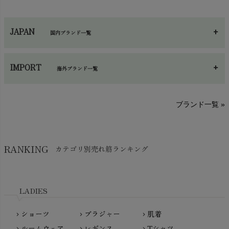
カイロ・湯たんぽ
chevron_right
ネックウエア
chevron_right
JAPAN
国内ブランド一覧
手袋・アームカバー
chevron_right
あ～さ
へ～わ
し～ふ
帽子・かさ・その他
chevron_right
IMPORT
海外ブランド一覧
sisam（シサム）
A～G
O～Z
H～N
ブランド一覧 »
SISIFILLE（シシフィーユ）
Think-B（シンクビー）
HAPPY PLACE（ハッピープレイス）
SkinAware（スキンアウェア）
Hatley（ハットレイ）
RANKING
カテゴリ別売れ筋ランキング
生活アートクラブ
kidscase（キッズケース）
Tsukuba Cotton（つくばコットン）
LITTLE INDIANS（リトルインディアンズ）
天衣無縫
L'ovedbaby（ラブドベビー）
LADIES
nanadecor（ナナデェコール）
Lovingly Organics（ラビングリー）
nayuta（ナユタ）
ショーツ
ブラジャー
肌着
Madame MO（マダムモー）
chevron_right
chevron_right
chevron_right
ぬくぐるみ工房
ルームウェア
レギンス
Tシャツ
maggies（マギーズ）
chevron_right
chevron_right
chevron_right