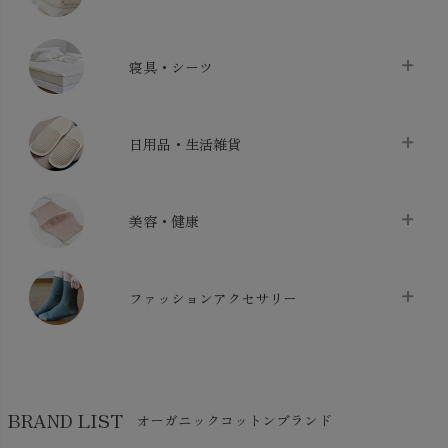
タオル
chevron_right
寝具・シーツ
バス用品
chevron_right
ベッドシーツ
chevron_right
日用品・生活雑貨
布団カバー・カバーセット
chevron_right
クッション
chevron_right
枕・ピローケース
chevron_right
美容・健康
生地・手芸用品
chevron_right
防水シート
chevron_right
マスク
chevron_right
スリッパ・ルームシューズ
chevron_right
ケット・綿毛布
ファッションアクセサリー
chevron_right
コットン・綿棒
chevron_right
せっけん・洗剤
chevron_right
布団
chevron_right
靴下・タイツ・レッグウェア
chevron_right
ガーゼ
chevron_right
その他小物・雑貨
chevron_right
バッグ
chevron_right
保湿・スキンケア・サポーター
chevron_right
ヨガマット・カーペット
BRAND LIST
オーガニックコットンブランド
chevron_right
ハンカチ
chevron_right