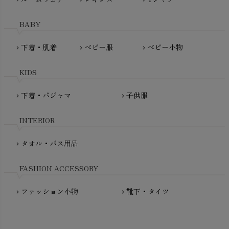
HAYASHI
MAINIO（マイニオ）
Haruulala（ハルウララ）
BABY
MATONA（マトナ）
Pantyliners Organics（パンティライナーズ）
MAUD N LIL（モード・ン・リル）
下着・肌着
ベビー服
ベビー小物
chevron_right
chevron_right
chevron_right
PeopleTree（ピープルツリー）
maxomorra（マクソモーラ）
plantia（プランティア）
mini rodini（ミニロディーニ）
KIDS
PRISTINE（プリスティン）
Molo（モロ）
fromF（フロムエフ）
下着・パジャマ
子供服
chevron_right
chevron_right
My Little Cozmo（マイリトルコズモ）
nadadelazos（ナダデラゾス）
INTERIOR
NATURAPURA（ナチュラプラ）
NewNative（ニューネイティブ）
タオル・バス用品
chevron_right
Nukleus（ニュクレス）
FASHION ACCESSORY
ファッション小物
靴下・タイツ
chevron_right
chevron_right