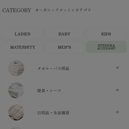
CATEGORY
オーガニックコットンカテゴリ
LADIES
BABY
KIDS
INTERIOR＆
MATERNITY
MEN’S
ACCESSORY
タオル・バス用品
タオル
chevron_right
寝具・シーツ
バス用品
chevron_right
ベッドシーツ
chevron_right
日用品・生活雑貨
布団カバー・カバーセット
chevron_right