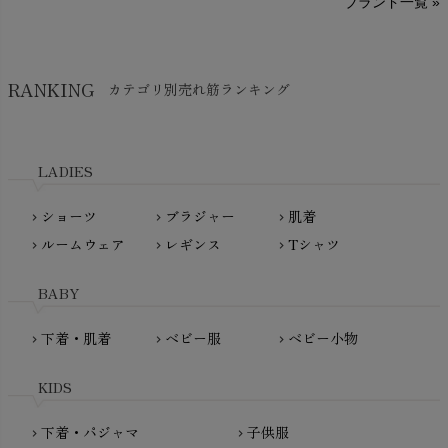
ブランド一覧 »
SISIFILLE（シシフィーユ）
Think-B（シンクビー）
HAPPY PLACE（ハッピープレイス）
SkinAware（スキンアウェア）
Hatley（ハットレイ）
RANKING
カテゴリ別売れ筋ランキング
生活アートクラブ
kidscase（キッズケース）
Tsukuba Cotton（つくばコットン）
LITTLE INDIANS（リトルインディアンズ）
天衣無縫
L'ovedbaby（ラブドベビー）
LADIES
nanadecor（ナナデェコール）
Lovingly Organics（ラビングリー）
nayuta（ナユタ）
ショーツ
ブラジャー
肌着
Madame MO（マダムモー）
chevron_right
chevron_right
chevron_right
ぬくぐるみ工房
ルームウェア
レギンス
Tシャツ
maggies（マギーズ）
chevron_right
chevron_right
chevron_right
HAYASHI
MAINIO（マイニオ）
Haruulala（ハルウララ）
BABY
MATONA（マトナ）
Pantyliners Organics（パンティライナーズ）
MAUD N LIL（モード・ン・リル）
下着・肌着
ベビー服
ベビー小物
chevron_right
chevron_right
chevron_right
PeopleTree（ピープルツリー）
maxomorra（マクソモーラ）
plantia（プランティア）
mini rodini（ミニロディーニ）
KIDS
PRISTINE（プリスティン）
Molo（モロ）
fromF（フロムエフ）
下着・パジャマ
子供服
chevron_right
chevron_right
My Little Cozmo（マイリトルコズモ）