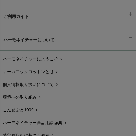
ご利用ガイド
ギフトラッピング
chevron_right
ハーモネイチャーについて
お支払い方法
chevron_right
ハーモネイチャーにようこそ
chevron_right
配送と送料
chevron_right
オーガニックコットンとは
chevron_right
在庫状況と発送予定
chevron_right
個人情報取り扱いについて
chevron_right
サイズ・寸法
chevron_right
環境への取り組み
chevron_right
生地・素材
chevron_right
こんせぷと1999
chevron_right
お手入れについて
chevron_right
ハーモネイチャー商品用語辞典
chevron_right
レビューを書こう
chevron_right
特定商取引に基づく表示
chevron_right