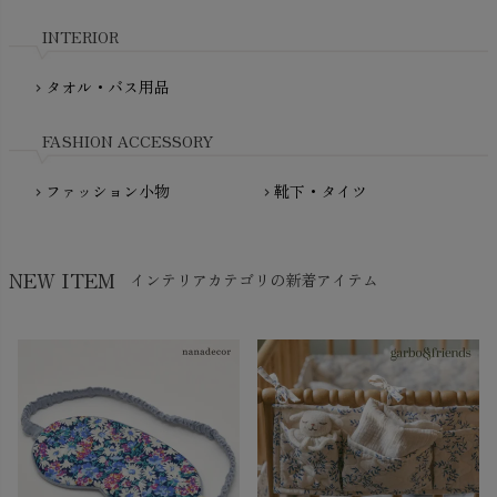
nadadelazos（ナダデラゾス）
INTERIOR
NATURAPURA（ナチュラプラ）
NewNative（ニューネイティブ）
タオル・バス用品
chevron_right
Nukleus（ニュクレス）
FASHION ACCESSORY
ファッション小物
靴下・タイツ
chevron_right
chevron_right
NEW ITEM
インテリアカテゴリの新着アイテム