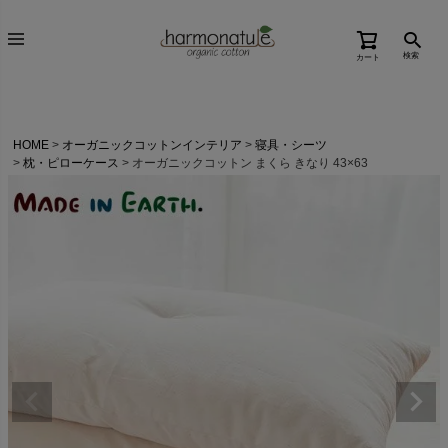
検索
カート
HOME
オーガニックコットンインテリア
寝具・シーツ
枕・ピローケース
オーガニックコットン まくら きなり 43×63