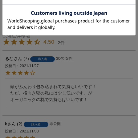
返品特約について
4.50
2
るな
7
30代
女性
購入者
投稿日
2021/11/27
頭がふんわり包み込まれて気持ちいいです！

ただ、横向き寝の私には少し低いです。が

オーガニックの枕で気持ちはいいです！
k
2
非公開
購入者
投稿日
2021/11/03