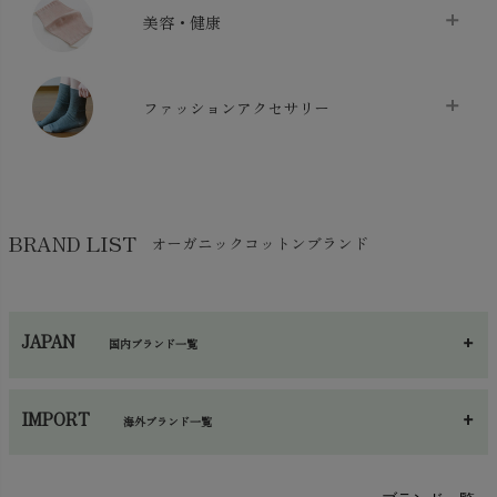
クッション
chevron_right
枕・ピローケース
chevron_right
美容・健康
生地・手芸用品
chevron_right
防水シート
chevron_right
マスク
chevron_right
スリッパ・ルームシューズ
chevron_right
ケット・綿毛布
ファッションアクセサリー
chevron_right
コットン・綿棒
chevron_right
せっけん・洗剤
chevron_right
布団
chevron_right
靴下・タイツ・レッグウェア
chevron_right
ガーゼ
chevron_right
その他小物・雑貨
chevron_right
バッグ
chevron_right
保湿・スキンケア・サポーター
chevron_right
ヨガマット・カーペット
BRAND LIST
オーガニックコットンブランド
chevron_right
ハンカチ
chevron_right
カイロ・湯たんぽ
chevron_right
ネックウエア
chevron_right
JAPAN
国内ブランド一覧
手袋・アームカバー
chevron_right
あ～さ
へ～わ
し～ふ
帽子・かさ・その他
chevron_right
IMPORT
海外ブランド一覧
sisam（シサム）
A～G
O～Z
H～N