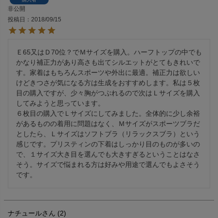
非公開
投稿日
2018/09/15
Ｅ65又はＤ70位？でＭサイズを購入。ハーフトップの中でも
かなり補正力があり高さも出てシルエットがとてもきれいで
す。家着はもちろんスポーツや外出に最適。補正力は欲しい
けどきつさが気になる方は生成をおすすめします。私は５枚
目の購入ですが、少々胸がつぶれるので次はＬサイズを購入
してみようと思っています。

６枚目の購入でＬサイズにしてみました。全体的に少し余裕
があるものの着用に問題はなく、Ｍサイズがスポーツブラだ
としたら、Ｌサイズはソフトブラ（リラックスブラ）という
感じです。プリスティンの下着はしっかり目のものが多いの
で、１サイズ大き目を選んでも大きすぎるということはなさ
そう。サイズで悩まれる方は好みや用途で選んでもよさそう
です。
ナチュール
2