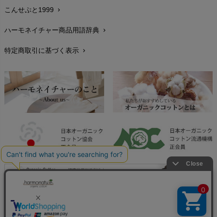
こんせぷと1999
chevron_right
お手入れについて
chevron_right
ハーモネイチャー商品用語辞典
chevron_right
レビューを書こう
chevron_right
特定商取引に基づく表示
chevron_right
返品交換
chevron_right
FAXでのご注文
chevron_right
お問い合わせ
chevron_right