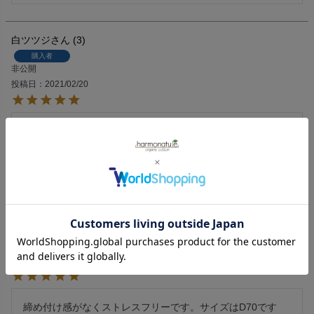
白ツツジ
3
購入者
非公開
投稿日
2021/02/20
肥満体型で下着選びは悩みの種なのですが、このブラに会え
てほんとによかった。ほどよくフィットし、形崩れないま
ま、心地よく過ごせます。
gabbeh
2
購入者
非公開
投稿日
2020/11/15
締め付け感がなくストレスフリーです。サイズはD70です