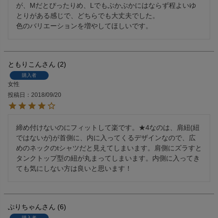
が、Mだとぴったりめ、Lでもぶかぶかにはならず程よいゆ
とりがある感じで、どちらでも大丈夫でした。

色のバリエーションを増やしてほしいです。
ともりこん
2
購入者
女性
投稿日
2018/09/20
締め付けないのにフィットして楽です。★4なのは、肩紐(紐
ではないが)が首側に、内に入ってくるデザインなので、広
めのネックのtシャツだと見えてしまいます。肩側にズラすと
タンクトップ型の紐が丸まってしまいます。内側に入ってき
ても気にしない方は良いと思います！
ぷりちゃん
6
購入者