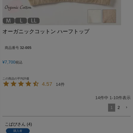
オーガニックコットン ハーフトップ
商品番号
32-005
¥
7,700
税込
4.57
14
14
件中
1
-
10
件表示
1
2
こぱぴ
4
購入者