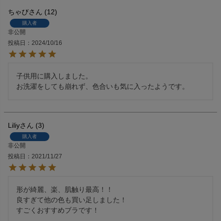
ちゃび
12
購入者
非公開
投稿日
2024/10/16
子供用に購入しました。

お洗濯をしても崩れず、色合いも気に入ったようです。
Liliy
3
購入者
非公開
投稿日
2021/11/27
形が綺麗、楽、肌触り最高！！

良すぎて他の色も買い足しました！

すごくおすすめブラです！