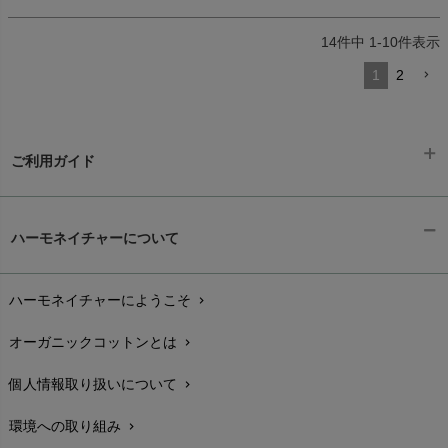
14
件中
1
-
10
件表示
1
2
ご利用ガイド
ギフトラッピング
chevron_right
ハーモネイチャーについて
お支払い方法
chevron_right
ハーモネイチャーにようこそ
chevron_right
配送と送料
chevron_right
オーガニックコットンとは
chevron_right
在庫状況と発送予定
chevron_right
個人情報取り扱いについて
chevron_right
サイズ・寸法
chevron_right
環境への取り組み
chevron_right
生地・素材
chevron_right