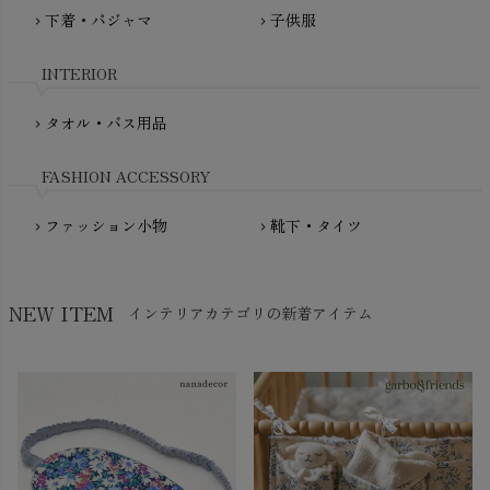
fromF（フロムエフ）
下着・パジャマ
子供服
chevron_right
chevron_right
My Little Cozmo（マイリトルコズモ）
nadadelazos（ナダデラゾス）
INTERIOR
NATURAPURA（ナチュラプラ）
NewNative（ニューネイティブ）
タオル・バス用品
chevron_right
Nukleus（ニュクレス）
FASHION ACCESSORY
ファッション小物
靴下・タイツ
chevron_right
chevron_right
NEW ITEM
インテリアカテゴリの新着アイテム