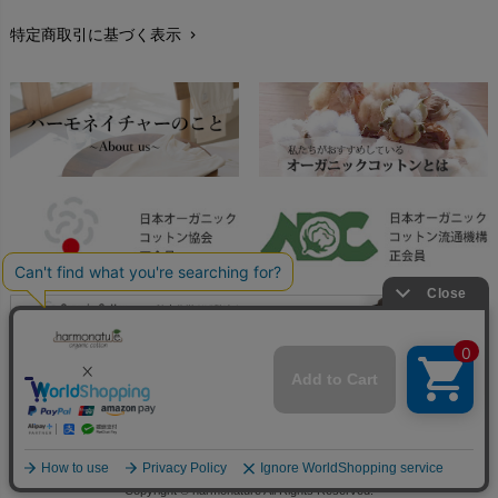
特定商取引に基づく表示
chevron_right
返品交換
chevron_right
FAXでのご注文
chevron_right
お問い合わせ
chevron_right
Copyright © harmonature All Rights Reserved.