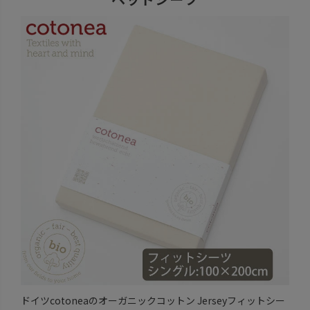
ドイツcotoneaのオーガニックコットン Jerseyフィットシー