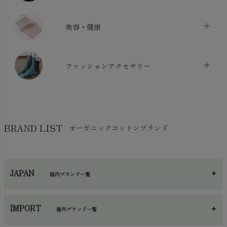
布団カバー・カバーセット
chevron_right
クッション
chevron_right
枕・ピローケース
chevron_right
美容・健康
生地・手芸用品
chevron_right
防水シート
chevron_right
マスク
chevron_right
スリッパ・ルームシューズ
chevron_right
ケット・綿毛布
ファッションアクセサリー
chevron_right
コットン・綿棒
chevron_right
せっけん・洗剤
chevron_right
布団
chevron_right
靴下・タイツ・レッグウェア
chevron_right
ガーゼ
chevron_right
その他小物・雑貨
chevron_right
バッグ
chevron_right
保湿・スキンケア・サポーター
chevron_right
ヨガマット・カーペット
BRAND LIST
オーガニックコットンブランド
chevron_right
ハンカチ
chevron_right
カイロ・湯たんぽ
chevron_right
ネックウエア
chevron_right
JAPAN
国内ブランド一覧
手袋・アームカバー
chevron_right
あ～さ
へ～わ
し～ふ
帽子・かさ・その他
chevron_right
IMPORT
海外ブランド一覧