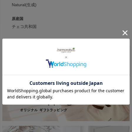
Natural(生成)
原産国
チェコ共和国
cotonea
商品一覧へ