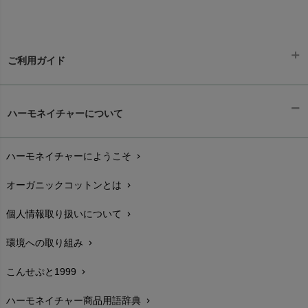
ご利用ガイド
ギフトラッピング
chevron_right
ハーモネイチャーについて
お支払い方法
chevron_right
ハーモネイチャーにようこそ
chevron_right
配送と送料
chevron_right
オーガニックコットンとは
chevron_right
在庫状況と発送予定
chevron_right
個人情報取り扱いについて
chevron_right
サイズ・寸法
chevron_right
環境への取り組み
chevron_right
生地・素材
chevron_right
こんせぷと1999
chevron_right
お手入れについて
chevron_right
ハーモネイチャー商品用語辞典
chevron_right
レビューを書こう
chevron_right