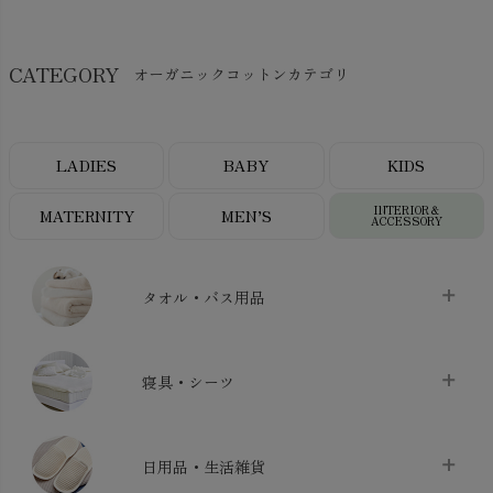
CATEGORY
オーガニックコットンカテゴリ
LADIES
BABY
KIDS
INTERIOR＆
MATERNITY
MEN’S
ACCESSORY
タオル・バス用品
タオル
chevron_right
寝具・シーツ
バス用品
chevron_right
ベッドシーツ
chevron_right
日用品・生活雑貨