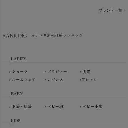
sisam（シサム）
A～G
O～Z
H～N
ブランド一覧 »
SISIFILLE（シシフィーユ）
Think-B（シンクビー）
HAPPY PLACE（ハッピープレイス）
SkinAware（スキンアウェア）
Hatley（ハットレイ）
RANKING
カテゴリ別売れ筋ランキング
生活アートクラブ
kidscase（キッズケース）
Tsukuba Cotton（つくばコットン）
LITTLE INDIANS（リトルインディアンズ）
天衣無縫
L'ovedbaby（ラブドベビー）
LADIES
nanadecor（ナナデェコール）
Lovingly Organics（ラビングリー）
nayuta（ナユタ）
ショーツ
ブラジャー
肌着
Madame MO（マダムモー）
chevron_right
chevron_right
chevron_right
ぬくぐるみ工房
ルームウェア
レギンス
Tシャツ
maggies（マギーズ）
chevron_right
chevron_right
chevron_right
HAYASHI
MAINIO（マイニオ）
Haruulala（ハルウララ）
BABY
MATONA（マトナ）
Pantyliners Organics（パンティライナーズ）
MAUD N LIL（モード・ン・リル）
下着・肌着
ベビー服
ベビー小物
chevron_right
chevron_right
chevron_right
PeopleTree（ピープルツリー）
maxomorra（マクソモーラ）
plantia（プランティア）
mini rodini（ミニロディーニ）
KIDS
PRISTINE（プリスティン）
Molo（モロ）