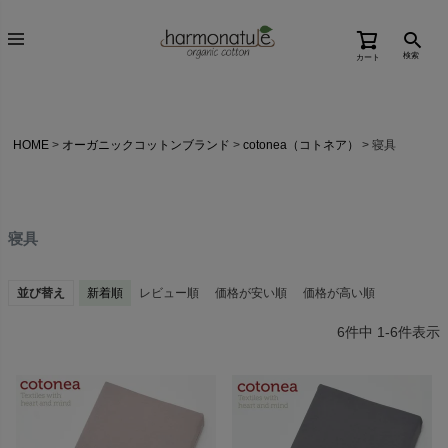
検索
カート
HOME
オーガニックコットンブランド
cotonea（コトネア）
寝具
寝具
並び替え
新着順
レビュー順
価格が安い順
価格が高い順
6
件中
1
-
6
件表示