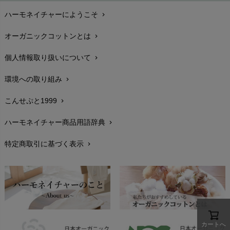
ハーモネイチャーにようこそ
chevron_right
配送と送料
chevron_right
オーガニックコットンとは
chevron_right
在庫状況と発送予定
chevron_right
個人情報取り扱いについて
chevron_right
サイズ・寸法
chevron_right
環境への取り組み
chevron_right
生地・素材
chevron_right
こんせぷと1999
chevron_right
お手入れについて
chevron_right
ハーモネイチャー商品用語辞典
chevron_right
レビューを書こう
chevron_right
特定商取引に基づく表示
chevron_right
返品交換
chevron_right
FAXでのご注文
chevron_right
お問い合わせ
chevron_right
カートへ