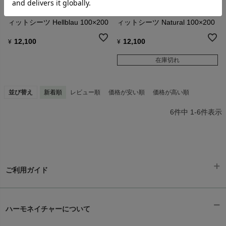
オーガニックコットン Jerseyフ
オーガニックコットン Jerseyフ
ィットシーツ Hellblau 100×200
ィットシーツ Natural 100×200
12,100
12,100
¥
¥
在庫切れ
並び替え
新着順
レビュー順
価格が安い順
価格が高い順
6
件中
1
-
6
件表示
ご利用ガイド
ギフトラッピング
chevron_right
ハーモネイチャーについて
お支払い方法
chevron_right