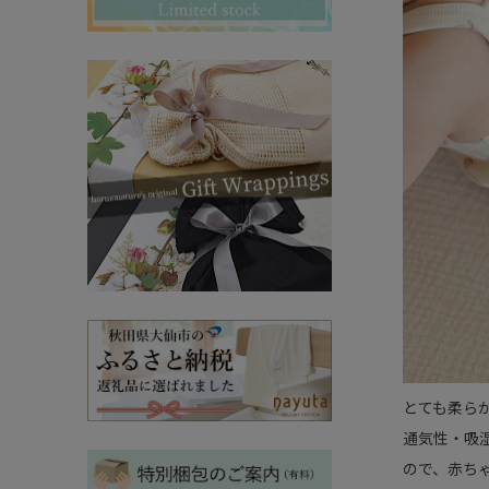
その他ママ雑貨
chevron_right
chevron_right
妊婦帯・産前産後ガードル
chevron_right
マタニティ・授乳パジャマ
chevron_right
とても柔ら
通気性・吸
ので、赤ち