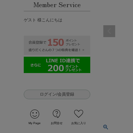
Member Service
ゲスト 様こんにちは
ログイン/会員登録
sentiment_satisfied
contact_support
favorite
My Page
お問合せ
お気に入り