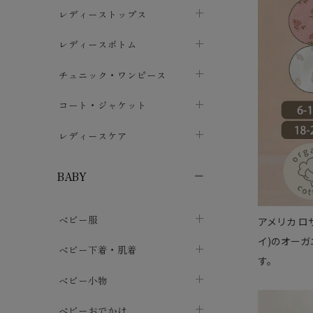
ブラジャー
レディーストップス
chevron_right
ショーツ
カットソー・Tシャツ
レディースボトム
chevron_right
chevron_right
レディースインナー・肌着
シャツ・ブラウス
スカート
chevron_right
チュニック・ワンピース
chevron_right
chevron_right
レギンス・スパッツ
パーカー・スウェット
レディースパンツ
半袖・袖なし
chevron_right
chevron_right
コート・ジャケット
chevron_right
chevron_right
パジャマ・ルームウェア
カーディガン・ボレロ・ベスト
長袖・７分袖
chevron_right
chevron_right
レディースケア
chevron_right
ニット・セーター
chevron_right
布ナプキン
chevron_right
BABY
パンティライナー
chevron_right
ベビー服
アメリカ ロ
紙ナプキン
chevron_right
イ)のオー
カバーオール・ロンパース
ベビー下着・肌着
chevron_right
す。
セパレート・上下セット
コンビ肌着
ベビー小物
chevron_right
chevron_right
トップス
パンツ・オーバーパンツ
ベビー小物・雑貨
chevron_right
ベビーおでかけ
chevron_right
chevron_right