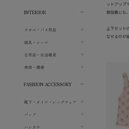
子供ボトムス
子供タイツ・レギンス
子供雑貨
chevron_right
chevron_right
chevron_right
ットアップ
INTERIOR
普段着にも
メンズ下着・パジャマ
子供上着・アウター
子供パジャマ
chevron_right
chevron_right
メンズインナー・肌着
メンズファッション
子供ローブ
chevron_right
chevron_right
上下セット
タオル・バス用品
ボクサーパンツ
なせるのが
シャツ・カットソー
chevron_right
chevron_right
タオル
寝具・シーツ
chevron_right
ブリーフ
セーター・トレーナー・パーカ
chevron_right
chevron_right
バス用品
ベッドシーツ
日用品・生活雑貨
chevron_right
chevron_right
トランクス
ボトムス
chevron_right
chevron_right
布団カバー・カバーセット
クッション
美容・健康
chevron_right
chevron_right
アンダーパンツ・ももひき
コート・上着
chevron_right
chevron_right
枕・ピローケース
生地・手芸用品
マスク
chevron_right
chevron_right
chevron_right
FASHION ACCESSORY
メンズパジャマ
chevron_right
防水シート
スリッパ・ルームシューズ
コットン・綿棒
chevron_right
chevron_right
chevron_right
靴下・タイツ・レッグウェア
ケット・綿毛布
せっけん・洗剤
ガーゼ
chevron_right
chevron_right
chevron_right
フットカバー・アンクレット
布団
バッグ
その他小物・雑貨
chevron_right
保湿・スキンケア・サポーター
chevron_right
chevron_right
chevron_right
ソックス
巾着・ポーチ
ヨガマット・カーペット
ハンカチ
chevron_right
カイロ・湯たんぽ
chevron_right
chevron_right
chevron_right