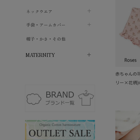
ハイソックス
バッグ・ポシェット
タオルハンカチ
chevron_right
ネックウエア
chevron_right
chevron_right
五本指・足袋ソックス
ガーゼハンカチ
マフラー
chevron_right
手袋・アームカバー
chevron_right
chevron_right
タイツ
ハンカチ
ストール
chevron_right
ショート丈
chevron_right
chevron_right
帽子・かさ・その他
chevron_right
レッグウォーマー
ネックカバー・スヌード
chevron_right
ロング丈
chevron_right
chevron_right
MATERNITY
赤ちゃんの可
マタニティウェア・授乳服
リー×花柄)
マタニティウェア・授乳服
授乳下着・パジャマ
chevron_right
マタニティ・授乳ブラジャー
マタ
ニティ・ママ雑貨
chevron_right
授乳パッド
授乳ケープ
chevron_right
chevron_right
マタニティショーツ
授乳クッション・枕
chevron_right
chevron_right
マタニティ・授乳インナー