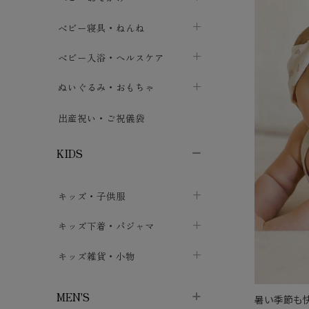
ボトムス
ボディスーツ
ベビー帽子
ベビーキャリー
chevron_right
chevron_right
ベビー寝具・ねんね
chevron_right
chevron_right
セレモニードレス
短肌着・長肌着
スタイ・よだれかけ
おでかけ用品・カバー・シート
chevron_right
ベビースリーパー
chevron_right
chevron_right
ベビー入浴・ヘルスケア
chevron_right
chevron_right
ワンピース・チュニック
肌着・下着
ミトン・手袋
chevron_right
ベビーパジャマ
chevron_right
ベビーおむつ・おむつカバー
chevron_right
ぬいぐるみ・おもちゃ
chevron_right
chevron_right
上着・アウター
ベビーおむつ・おむつカバー
靴下・タイツ
chevron_right
ベビー布団・シーツ
chevron_right
トレーニングパンツ
chevron_right
ファーストトイ
chevron_right
chevron_right
出産祝い・ご祝儀袋
chevron_right
トレーニングパンツ
レッグウォーマー・サポーター
ベビー枕・カバー
chevron_right
ベビーお風呂・ケア用品
chevron_right
ぬいぐるみ
chevron_right
chevron_right
chevron_right
KIDS
ベビー・キッズ腹巻
ベビーフェンス・安全用品
ガーゼ・クロス
chevron_right
知育玩具
chevron_right
chevron_right
chevron_right
キッズ・子供服
ブーティ・シューズ
ベビーおくるみ・アフガン
授乳クッション・枕
chevron_right
あみぐるみ
chevron_right
chevron_right
chevron_right
子供トップス
キッズ下着・パジャマ
マフラー
chevron_right
chevron_right
子供カーディガン・ベスト
子供肌着下着
キッズ雑貨・小物
汗取りパッド
chevron_right
chevron_right
chevron_right
子供チュニック・ワンピース
子供靴下
子供帽子
chevron_right
chevron_right
chevron_right
MEN'S
暑い季節も