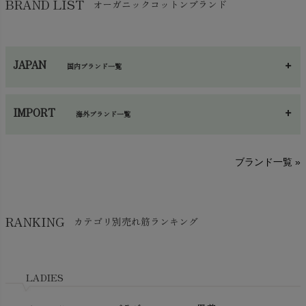
ヨガマット・カーペット
BRAND LIST
オーガニックコットンブランド
chevron_right
ハンカチ
chevron_right
カイロ・湯たんぽ
chevron_right
ネックウエア
chevron_right
JAPAN
国内ブランド一覧
手袋・アームカバー
chevron_right
あ～さ
へ～わ
し～ふ
帽子・かさ・その他
chevron_right
IMPORT
海外ブランド一覧
sisam（シサム）
A～G
O～Z
H～N
ブランド一覧 »
SISIFILLE（シシフィーユ）
Think-B（シンクビー）
HAPPY PLACE（ハッピープレイス）
SkinAware（スキンアウェア）
Hatley（ハットレイ）
RANKING
カテゴリ別売れ筋ランキング
生活アートクラブ
kidscase（キッズケース）
Tsukuba Cotton（つくばコットン）
LITTLE INDIANS（リトルインディアンズ）
天衣無縫
L'ovedbaby（ラブドベビー）
LADIES
nanadecor（ナナデェコール）
Lovingly Organics（ラビングリー）
nayuta（ナユタ）