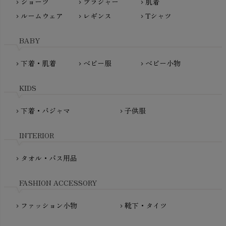
ショーツ
ブラジャー
肌着
Madame MO（マダムモー）
chevron_right
chevron_right
chevron_right
ぬくぐるみ工房
ルームウェア
レギンス
Tシャツ
maggies（マギーズ）
chevron_right
chevron_right
chevron_right
HAYASHI
MAINIO（マイニオ）
Haruulala（ハルウララ）
BABY
MATONA（マトナ）
Pantyliners Organics（パンティライナーズ）
MAUD N LIL（モード・ン・リル）
下着・肌着
ベビー服
ベビー小物
chevron_right
chevron_right
chevron_right
PeopleTree（ピープルツリー）
maxomorra（マクソモーラ）
plantia（プランティア）
mini rodini（ミニロディーニ）
KIDS
PRISTINE（プリスティン）
Molo（モロ）
fromF（フロムエフ）
下着・パジャマ
子供服
chevron_right
chevron_right
My Little Cozmo（マイリトルコズモ）
nadadelazos（ナダデラゾス）
INTERIOR
NATURAPURA（ナチュラプラ）
NewNative（ニューネイティブ）
タオル・バス用品
chevron_right
Nukleus（ニュクレス）
FASHION ACCESSORY
ファッション小物
靴下・タイツ
chevron_right
chevron_right