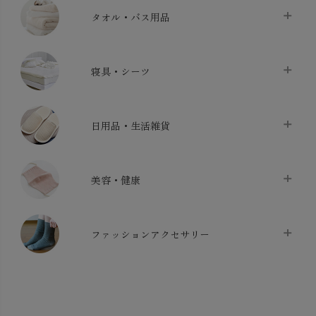
タオル・バス用品
タオル
chevron_right
寝具・シーツ
バス用品
chevron_right
ベッドシーツ
chevron_right
日用品・生活雑貨
布団カバー・カバーセット
chevron_right
クッション
chevron_right
枕・ピローケース
chevron_right
美容・健康
生地・手芸用品
chevron_right
防水シート
chevron_right
マスク
chevron_right
スリッパ・ルームシューズ
chevron_right
ケット・綿毛布
ファッションアクセサリー
chevron_right
コットン・綿棒
chevron_right
せっけん・洗剤
chevron_right
布団
chevron_right
靴下・タイツ・レッグウェア
chevron_right
ガーゼ
chevron_right
その他小物・雑貨
chevron_right
バッグ
chevron_right
保湿・スキンケア・サポーター
chevron_right