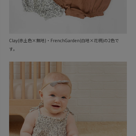
Clay(赤土色×無地)・FrenchGarden(白地×花柄)の2色で
す。