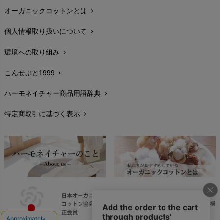
オーガニックコットンとは
chevron_right
在庫状況と発送予定
chevron_right
個人情報取り扱いについて
chevron_right
サイズ・寸法
chevron_right
環境への取り組み
chevron_right
生地・素材
chevron_right
こんせぷと1999
chevron_right
お手入れについて
chevron_right
ハーモネイチャー商品用語辞典
chevron_right
レビューを書こう
chevron_right
特定商取引に基づく表示
chevron_right
返品交換
chevron_right
FAXでのご注文
chevron_right
お問い合わせ
chevron_right