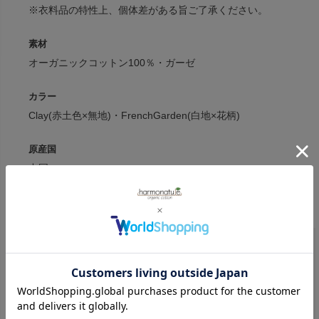
※衣料品の特性上、個体差がある旨ご了承ください。
素材
オーガニックコットン100％・ガーゼ
カラー
Clay(赤土色×無地)・FrenchGarden(白地×花柄)
原産国
中国
.
Quincy Mae
商品一覧へ