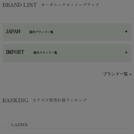
保湿・スキンケア・サポーター
chevron_right
ヨガマット・カーペット
BRAND LIST
オーガニックコットンブランド
chevron_right
ハンカチ
chevron_right
カイロ・湯たんぽ
chevron_right
ネックウエア
chevron_right
JAPAN
国内ブランド一覧
手袋・アームカバー
chevron_right
あ～さ
へ～わ
し～ふ
帽子・かさ・その他
chevron_right
IMPORT
海外ブランド一覧
sisam（シサム）
A～G
O～Z
H～N
ブランド一覧 »
SISIFILLE（シシフィーユ）
Think-B（シンクビー）
HAPPY PLACE（ハッピープレイス）
SkinAware（スキンアウェア）
Hatley（ハットレイ）
RANKING
カテゴリ別売れ筋ランキング
生活アートクラブ
kidscase（キッズケース）
Tsukuba Cotton（つくばコットン）
LITTLE INDIANS（リトルインディアンズ）
天衣無縫
L'ovedbaby（ラブドベビー）
LADIES
nanadecor（ナナデェコール）
Lovingly Organics（ラビングリー）
nayuta（ナユタ）