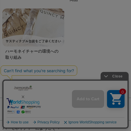
ハーモネイチャーの環境への
取り組み
ご利用ガイド
ギフトラッピング
chevron_right
ハーモネイチャーについて
お支払い方法
chevron_right
ハーモネイチャーにようこそ
chevron_right
配送と送料
chevron_right