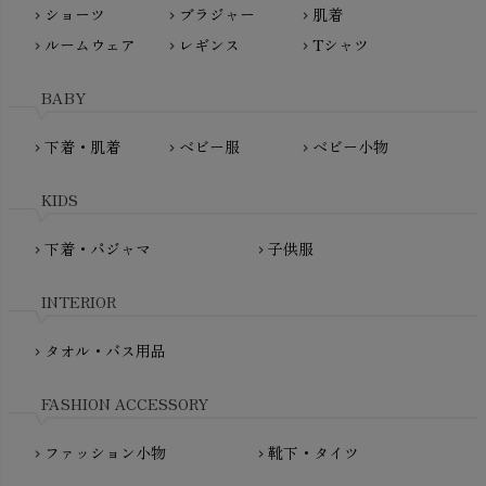
ショーツ
ブラジャー
肌着
Madame MO（マダムモー）
chevron_right
chevron_right
chevron_right
ぬくぐるみ工房
ルームウェア
レギンス
Tシャツ
maggies（マギーズ）
chevron_right
chevron_right
chevron_right
HAYASHI
MAINIO（マイニオ）
Haruulala（ハルウララ）
BABY
MATONA（マトナ）
Pantyliners Organics（パンティライナーズ）
MAUD N LIL（モード・ン・リル）
下着・肌着
ベビー服
ベビー小物
chevron_right
chevron_right
chevron_right
PeopleTree（ピープルツリー）
maxomorra（マクソモーラ）
plantia（プランティア）
mini rodini（ミニロディーニ）
KIDS
PRISTINE（プリスティン）
Molo（モロ）
fromF（フロムエフ）
下着・パジャマ
子供服
chevron_right
chevron_right
My Little Cozmo（マイリトルコズモ）
nadadelazos（ナダデラゾス）
INTERIOR
NATURAPURA（ナチュラプラ）
NewNative（ニューネイティブ）
タオル・バス用品
chevron_right
Nukleus（ニュクレス）
FASHION ACCESSORY
ファッション小物
靴下・タイツ
chevron_right
chevron_right