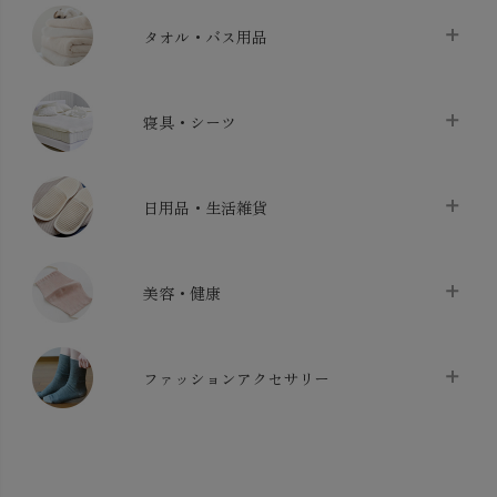
タオル・バス用品
タオル
chevron_right
寝具・シーツ
バス用品
chevron_right
ベッドシーツ
chevron_right
日用品・生活雑貨
布団カバー・カバーセット
chevron_right
クッション
chevron_right
枕・ピローケース
chevron_right
美容・健康
生地・手芸用品
chevron_right
防水シート
chevron_right
マスク
chevron_right
スリッパ・ルームシューズ
chevron_right
ケット・綿毛布
ファッションアクセサリー
chevron_right
コットン・綿棒
chevron_right
せっけん・洗剤
chevron_right
布団
chevron_right
靴下・タイツ・レッグウェア
chevron_right
ガーゼ
chevron_right
その他小物・雑貨
chevron_right
バッグ
chevron_right